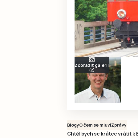
Zobrazit galerii
(2)
Blogy
O čem se mluví
Zprávy
Chtěl bych se krátce vrátit 