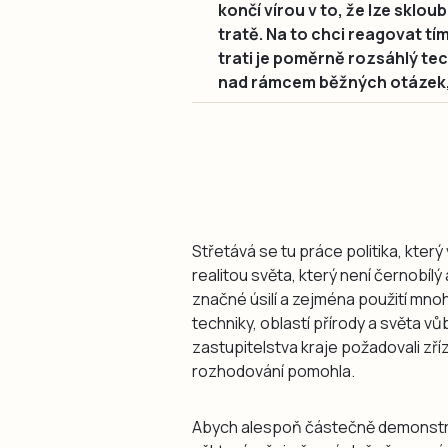
končí vírou v to, že lze sklo
tratě. Na to chci reagovat tí
trati je poměrně rozsáhlý tec
nad rámcem běžných otázek, k
Střetává se tu práce politika, který
realitou světa, který není černobíl
značné úsilí a zejména použití mno
techniky, oblastí přírody a světa v
zastupitelstva kraje požadovali zříz
rozhodování pomohla.
Abych alespoň částečně demonstro