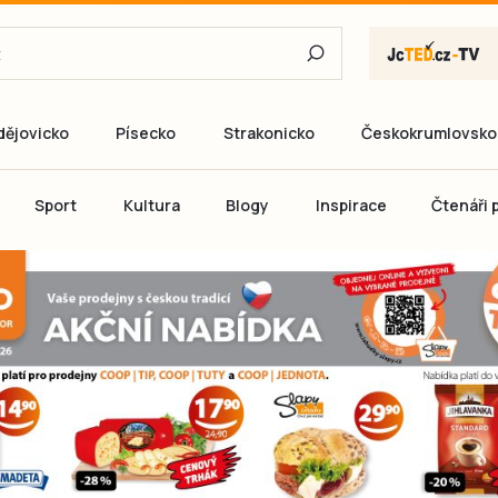
dějovicko
Písecko
Strakonicko
Českokrumlovsko
E-mail
Sport
Kultura
Blogy
Inspirace
Čtenáři p
Heslo
P
Přihlás
Ještě nemám ú