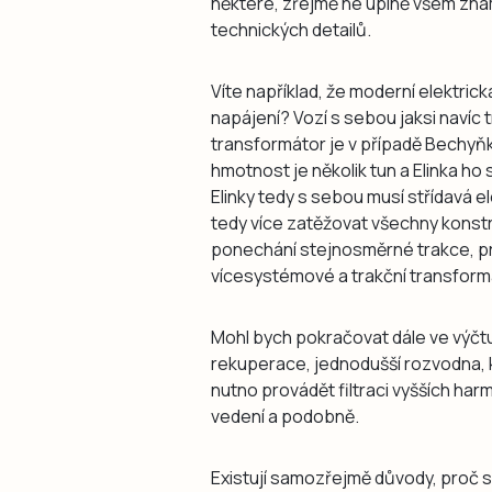
některé, zřejmě ne úplně všem zná
technických detailů.
Víte například, že moderní elektric
napájení? Vozí s sebou jaksi naví
transformátor je v případě Bechyňky
hmotnost je několik tun a Elinka ho 
Elinky tedy s sebou musí střídavá e
tedy více zatěžovat všechny konstru
ponechání stejnosměrné trakce, p
vícesystémové a trakční transformá
Mohl bych pokračovat dále ve výčt
rekuperace, jednodušší rozvodna, 
nutno provádět filtraci vyšších harm
vedení a podobně.
Existují samozřejmě důvody, proč se