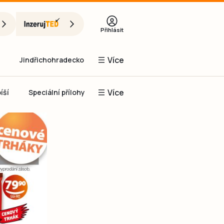
Přihlásit
Více
Jindřichohradecko
Více
íší
Speciální přílohy
Prachaticko
Inzerce
Obnovit heslo
řihlásit se
it se přes Facebook
čet, chci se
Registrovat