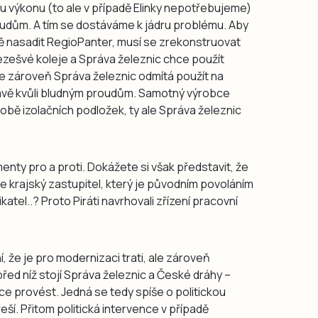
 výkonu (to ale v případě Elinky nepotřebujeme)
oudům. A tím se dostáváme k jádru problému. Aby
ě nasadit RegioPanter, musí se zrekonstruovat
bezešvé koleje a Správa železnic chce použít
e zároveň Správa železnic odmítá použít na
rávě kvůli bludným proudům. Samotný výrobce
obě izolačních podložek, ty ale Správa železnic
nty pro a proti. Dokážete si však představit, že
krajský zastupitel, který je původním povoláním
katel..? Proto Piráti navrhovali zřízení pracovní
, že je pro modernizaci trati, ale zároveň
řed níž stojí Správa železnic a České dráhy –
provést. Jedná se tedy spíše o politickou
ší. Přitom politická intervence v případě