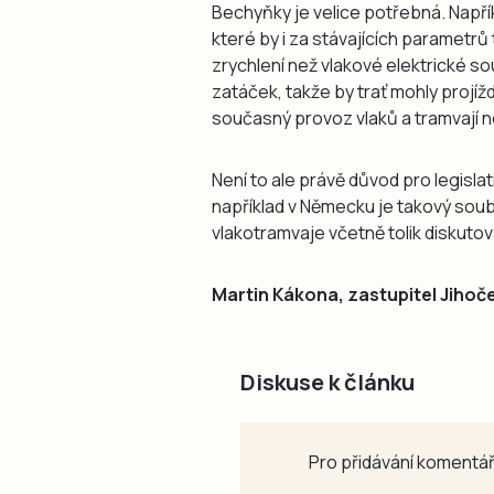
Bechyňky je velice potřebná. Napřík
které by i za stávajících parametrů 
zrychlení než vlakové elektrické s
zatáček, takže by trať mohly projíždě
současný provoz vlaků a tramvají 
Není to ale právě důvod pro legislati
například v Německu je takový sou
vlakotramvaje včetně tolik disku
Martin Kákona, zastupitel Jihoče
Diskuse k článku
Pro přidávání komentář