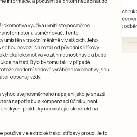
mé informace, a pokusím se přitom nezabíhat do
rukou kotě
Daruji do dobrých rukou
kotě-kočka, odčervené,
ká lokomotiva využívá uvnitř stejnosměrné
mazlivé, ihned k odběru.
c transformátor a usměrňovač. Tento
 umístěn v trakční měnírně v Malšicích. Jeho
s sebou nevozí. Na rozdíl od původní Křižíkovy
lektrická lokomotiva vozit hmotnost navíc a bude
kce na trati. Bylo by tomu tak i v případě
rotože moderní sériově vyráběné lokomotivy jsou
tor obsahují vždy.
u výhod stejnosměrného napájení jako je snazší
která nepotřebuje kompenzaci účiníku, není
onických, prakticky neexistující skinefekt na
 používá v elektrické trakci střídavý proud. Je to