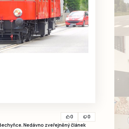
0
0
k Bechyňce. Nedávno zveřejněný článek