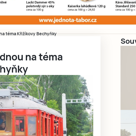
 na téma Křižíkovy Bechyňky
Souv
jednou na téma
chyňky