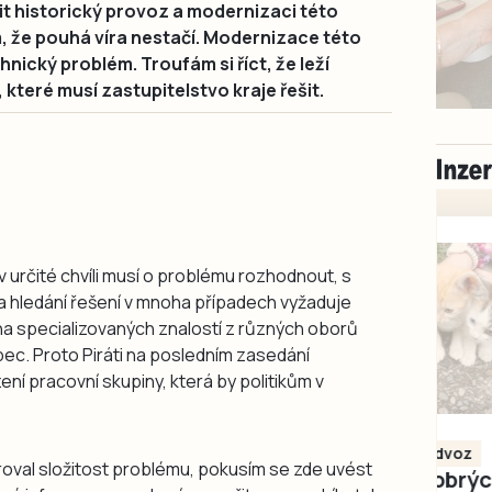
ubit historický provoz a modernizaci této
m, že pouhá víra nestačí. Modernizace této
hnický problém. Troufám si říct, že leží
teré musí zastupitelstvo kraje řešit.
 v určité chvíli musí o problému rozhodnout, s
ý a hledání řešení v mnoha případech vyžaduje
ha specializovaných znalostí z různých oborů
ůbec. Proto Piráti na posledním zasedání
ení pracovní skupiny, která by politikům v
Milevsko
Zdarma / za odvoz
val složitost problému, pokusím se zde uvést
Daruji do dobrých