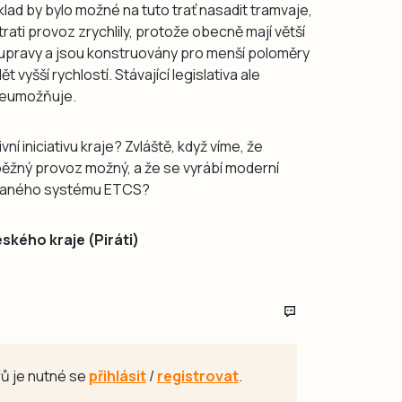
lad by bylo možné na tuto trať nasadit tramvaje,
trati provoz zrychlily, protože obecně mají větší
oupravy a jsou konstruovány pro menší poloměry
t vyšší rychlostí. Stávající legislativa ale
neumožňuje.
vní iniciativu kraje? Zvláště, když víme, že
běžný provoz možný, a že se vyrábí moderní
tovaného systému ETCS?
ského kraje (Piráti)
ů je nutné se
přihlásit
/
registrovat
.