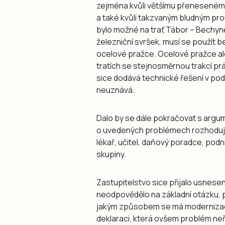
zejména kvůli většímu přenesenému
a také kvůli takzvaným bludným pr
bylo možné na trať Tábor – Bechyn
železniční svršek, musí se použít 
ocelové pražce. Ocelové pražce al
tratích se stejnosměrnou trakcí p
sice dodává technické řešení v pod
neuznává.
Dalo by se dále pokračovat s argume
o uvedených problémech rozhoduje 
lékař, učitel, daňový poradce, podni
skupiny.
Zastupitelstvo sice přijalo usnesení
neodpovědělo na základní otázku, p
jakým způsobem se má modernizace 
deklaraci, která ovšem problém neře