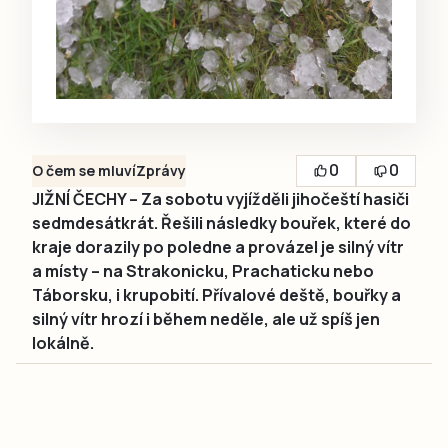
0
0
O čem se mluví
Zprávy
JIŽNÍ ČECHY – Za sobotu vyjížděli jihočeští hasiči
sedmdesátkrát. Řešili následky bouřek, které do
kraje dorazily po poledne a provázel je silný vítr
a místy – na Strakonicku, Prachaticku nebo
Táborsku, i krupobití. Přívalové deště, bouřky a
silný vítr hrozí i během neděle, ale už spíš jen
lokálně.