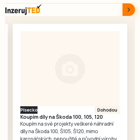
Ředitelka odboru
nahlášeny další tři
komunikace Nela
případy
Friebová
kyberpodvodů.
odpověděla.
Popsala podrobně
jednotlivé
události, aby se
další lidé nenechali
napálit. Podvodníci
neustále rozšiřují
portfolium svých
lákadel. V
nejnovějších třech
případech
poškození přišli o
Písecko
Dohodou
více než tři miliony
Koupím díly na Škoda 100, 105, 120
korun.
Koupím na své projekty veškeré náhradní
díly na Škoda 100, Š105, Š120, mimo
karosářských, nepoužité a původní výroby,