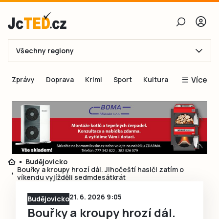
Všechny regiony
E-mail
Více
Zprávy
Doprava
Krimi
Sport
Kultura
Heslo
Blogy
Obnovit heslo
Inspirace
Čtenáři píší
Přihlásit se
Speciální přílohy
Budějovicko
Přihlásit se přes Facebook
Inzerce
Bouřky a kroupy hrozí dál. Jihočeští hasiči zatím o
víkendu vyjížděli sedmdesátkrát
Ještě nemám účet, chci se
Registrovat
21. 6. 2026 9:05
Budějovicko
Bouřky a kroupy hrozí dál.