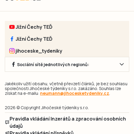
Jižní Čechy TEĎ
Jižní Čechy TEĎ
jihoceske_tydeniky
Sociální sítě jednotlivých regionů:
Jakékoliv užití obsahu, včetně převzetí článků, je bez souhlasu
společnosti Jihočeské týdeníky s.r.o. zakázáno. Souhlas lze
získat na e-mailu:
neumann@jihocesketydeniky.cz
.
2026 © Copyright Jihočeské týdeníky s.r.o.
Pravidla vkládání Inzerátů a zpracování osobních
údajů
Pravidla vkládání příspěvků