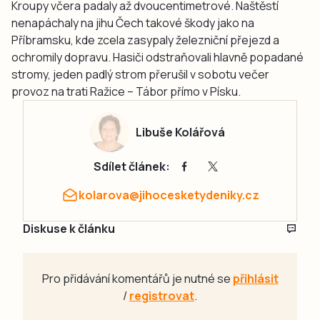
Kroupy včera padaly až dvoucentimetrové. Naštěstí
nenapáchaly na jihu Čech takové škody jako na
Příbramsku, kde zcela zasypaly železniční přejezd a
ochromily dopravu. Hasiči odstraňovali hlavně popadané
stromy, jeden padlý strom přerušil v sobotu večer
provoz na trati Ražice – Tábor přímo v Písku.
Libuše Kolářová
Sdílet článek:
kolarova@jihocesketydeniky.cz
Diskuse k článku
Pro přidávání komentářů je nutné se
přihlásit
/
registrovat
.