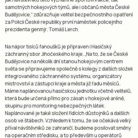
samotných hokejových týmů, ale i občanů města České
Budějovice,“ zdůrazňuje velitel bezpečnostního opatření
za Policii České republiky první náměstek policejního
prezidenta genmjr. Tomáš Lerch.
Na nápor tisíců fanoušků je připraven i Hasičský
záchranný sbor Jihočeského kraje. „Na to, že se České
Budějovice na několik dní stanou hokejovým centrem
světa se připravujeme společně s kolegy z dalších složek
integrovaného záchranného systému, organizátory
mistrovství a zástupci kraje a města již řadu měsíců.
Máme naplánovanou hasičskou jednotku včetně velitelů,
která bude určená přímo pro zásah v hokejové aréně,
skupinu pro monitoring nebezpečných látek.
Naplánované je také složení řídících důstojníků a dalších
osob ve štábech. Vzhledem k tomu, že se očekává velký
příval návštěvníků ze zahraničí, budeme posilovat směny
na operačním středisku, a to především u operátorů