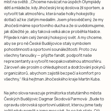
míst na světě. „Chceme navázat na úspěch Olympiády
dětí a mládeže, kdy Jihočeský kraj doslova žil sportem, a
vytvořit tak atmosféru, která naše holky hokejistky
dotlačí až ke zlatým medailím. Jsem přesvědčený, že my
Jihočeši máme sportovního ducha a že si uvědomujeme,
jak důležité je, aby taková velká akce proběhla hladce.
Přijede k nám celý ženský hokejový svět. A my chceme,
aby se pro ně České Budějovice staly symbolem
pohostinnosti a sportovní sounáležitosti. Proto zvu
všechny fanoušky — přijďte fandit, podpořit naše
reprezentanty a vytvořit neopakovatelnou atmosféru.
Zároveň ale prosím o ohleduplnost a dodržování pokynů
organizátorů, abychom zajistili bezpečí a komfort pro
všechny,“ říká hejtman Jihočeského kraje Martin Kuba.
Na jeho slova navazuje primátorka statutárního města
Českých Budějovic Dagmar Škodová Parmová: „Bude to
opravdu obrovská sportovní událost, kterou jsme tady
ještě nikdy neměli a jsme moc rádi, že se tak stalo. Oči