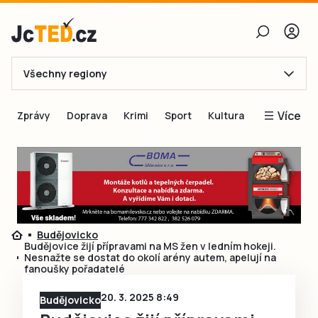
Všechny regiony
E-mail
Více
Zprávy
Doprava
Krimi
Sport
Kultura
Heslo
Blogy
Obnovit heslo
Inspirace
Čtenáři píší
Přihlásit se
Speciální přílohy
Budějovicko
Přihlásit se přes Facebook
Inzerce
Budějovice žijí přípravami na MS žen v ledním hokeji.
Nesnažte se dostat do okolí arény autem, apelují na
Ještě nemám účet, chci se
Registrovat
fanoušky pořadatelé
20. 3. 2025 8:49
Budějovicko