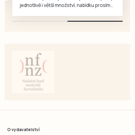
jednotlivě i větší množství, nabídku prosím
pouze na e-mail: svorpi@seznam.cz.
O vydavatelství