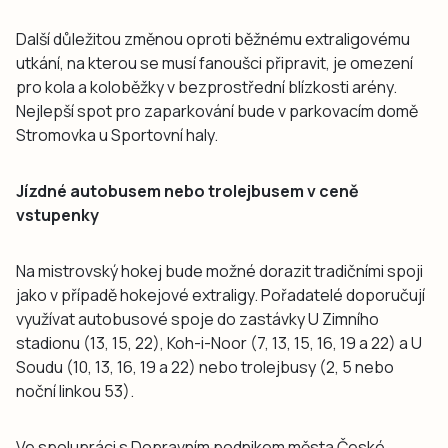
Další důležitou změnou oproti běžnému extraligovému
utkání, na kterou se musí fanoušci připravit, je omezení
pro kola a koloběžky v bezprostřední blízkosti arény.
Nejlepší spot pro zaparkování bude v parkovacím domě
Stromovka u Sportovní haly.
Jízdné autobusem nebo trolejbusem v ceně
vstupenky
Na mistrovský hokej bude možné dorazit tradičními spoji
jako v případě hokejové extraligy. Pořadatelé doporučují
využívat autobusové spoje do zastávky U Zimního
stadionu (13, 15, 22), Koh-i-Noor (7, 13, 15, 16, 19 a 22) a U
Soudu (10, 13, 16, 19 a 22) nebo trolejbusy (2, 5 nebo
noční linkou 53).
Ve spolupráci s Dopravním podnikem města České