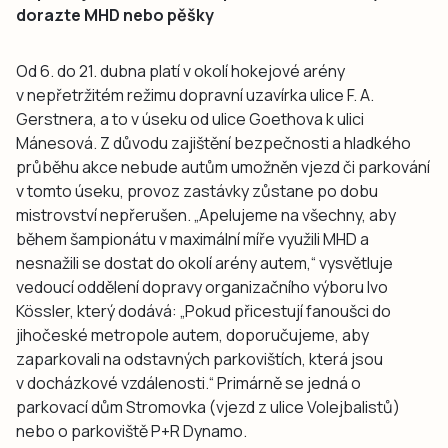
dorazte MHD nebo pěšky
Od 6. do 21. dubna platí v okolí hokejové arény
v nepřetržitém režimu dopravní uzavírka ulice F. A.
Gerstnera, a to v úseku od ulice Goethova k ulici
Mánesová. Z důvodu zajištění bezpečnosti a hladkého
průběhu akce nebude autům umožněn vjezd či parkování
v tomto úseku, provoz zastávky zůstane po dobu
mistrovství nepřerušen. „Apelujeme na všechny, aby
během šampionátu v maximální míře využili MHD a
nesnažili se dostat do okolí arény autem,“ vysvětluje
vedoucí oddělení dopravy organizačního výboru Ivo
Kössler, který dodává: „Pokud přicestují fanoušci do
jihočeské metropole autem, doporučujeme, aby
zaparkovali na odstavných parkovištích, která jsou
v docházkové vzdálenosti.“ Primárně se jedná o
parkovací dům Stromovka (vjezd z ulice Volejbalistů)
nebo o parkoviště P+R Dynamo.