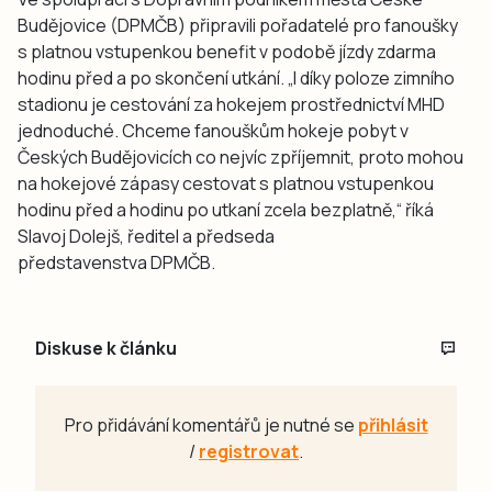
Budějovice (
DPMČB)
připravili pořadatelé pro fanoušky
s platnou vstupenkou benefit v podobě jízdy zdarma
hodinu před a po skončení utkání. „I díky poloze zimního
stadionu je cestování za hokejem prostřednictví MHD
jednoduché. Chceme fanouškům hokeje pobyt v
Českých Budějovicích co nejvíc zpříjemnit, proto mohou
na hokejové zápasy cestovat s platnou vstupenkou
hodinu před a hodinu po utkaní zcela bezplatně,“ říká
Slavoj Dolejš, ředitel a předseda
představenstva DPMČB.
Diskuse k článku
Pro přidávání komentářů je nutné se
přihlásit
/
registrovat
.