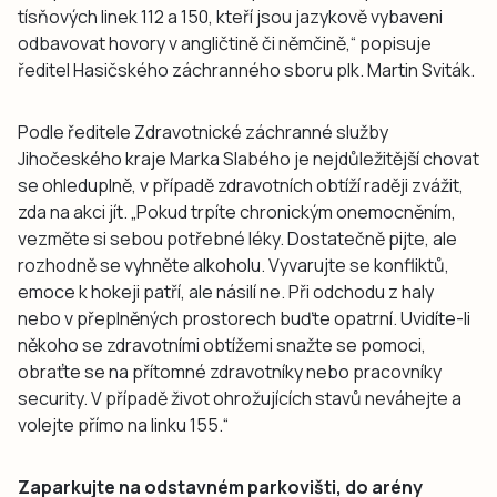
tísňových linek 112 a 150, kteří jsou jazykově vybaveni
odbavovat hovory v angličtině či němčině,“ popisuje
ředitel Hasičského záchranného sboru plk. Martin Sviták.
Podle ředitele Zdravotnické záchranné služby
Jihočeského kraje Marka Slabého je nejdůležitější chovat
se ohleduplně, v případě zdravotních obtíží raději zvážit,
zda na akci jít. „Pokud trpíte chronickým onemocněním,
vezměte si sebou potřebné léky. Dostatečně pijte, ale
rozhodně se vyhněte alkoholu. Vyvarujte se konfliktů,
emoce k hokeji patří, ale násilí ne. Při odchodu z haly
nebo v přeplněných prostorech buďte opatrní. Uvidíte-li
někoho se zdravotními obtížemi snažte se pomoci,
obraťte se na přítomné zdravotníky nebo pracovníky
security. V případě život ohrožujících stavů neváhejte a
volejte přímo na linku 155.“
Zaparkujte na odstavném parkovišti, do arény