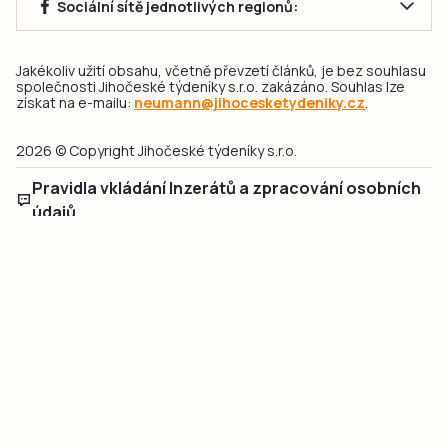
Sociální sítě jednotlivých regionů:
Jakékoliv užití obsahu, včetně převzetí článků, je bez souhlasu
společnosti Jihočeské týdeníky s.r.o. zakázáno. Souhlas lze
získat na e-mailu:
neumann@jihocesketydeniky.cz
.
2026 © Copyright Jihočeské týdeníky s.r.o.
Pravidla vkládání Inzerátů a zpracování osobních
údajů
Pravidla vkládání příspěvků
Hlavním cílem projektu „Nový vizuál webových stránek pro Jihočeské
týdeníky s.r.o." je optimalizace vizuálního stylu stávající značky a
modernizace grafického designu webu
jcted.cz
. Akcentována je funkčnost
uživatelského rozhraní webu, aby se stal moderním a přehledným zdrojem
důležitých a ověřených informací pro veřejnost. Projekt má zvýšit efektivitu a
zabezpečení poskytovaných služeb.
Projekt byl spolufinancován Evropskou unií z nástroje NextGenerationEU.