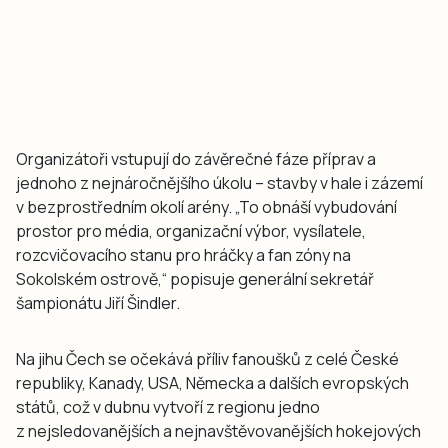
Organizátoři vstupují do závěrečné fáze příprav a
jednoho z nejnáročnějšího úkolu – stavby v hale i zázemí
v bezprostředním okolí arény. „To obnáší vybudování
prostor pro média, organizační výbor, vysílatele,
rozcvičovacího stanu pro hráčky a fan zóny na
Sokolském ostrově,“ popisuje generální sekretář
šampionátu Jiří Šindler.
Na jihu Čech se očekává příliv fanoušků z celé České
republiky, Kanady, USA, Německa a dalších evropských
států, což v dubnu vytvoří z regionu jedno
z nejsledovanějších a nejnavštěvovanějších hokejových