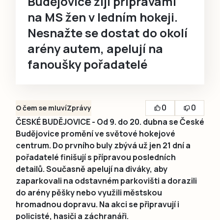
Budějovice žijí přípravami
na MS žen v ledním hokeji.
Nesnažte se dostat do okolí
arény autem, apelují na
fanoušky pořadatelé
0
0
O čem se mluví
Zprávy
ČESKÉ BUDĚJOVICE - Od 9. do 20. dubna se České
Budějovice promění ve světové hokejové
centrum. Do prvního buly zbývá už jen 21 dní a
pořadatelé finišují s přípravou posledních
detailů. Současně apelují na diváky, aby
zaparkovali na odstavném parkovišti a dorazili
do arény pěšky nebo využili městskou
hromadnou dopravu. Na akci se připravují i
policisté, hasiči a záchranáři.