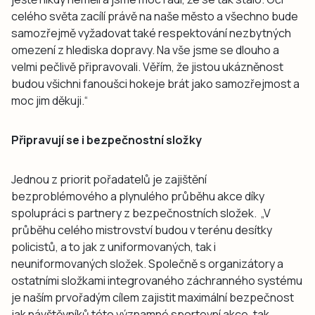
celého světa zacílí právě na naše město a všechno bude
samozřejmě vyžadovat také respektování nezbytných
omezení z hlediska dopravy. Na vše jsme se dlouho a
velmi pečlivě připravovali. Věřím, že jistou ukázněnost
budou všichni fanoušci hokeje brát jako samozřejmost a
moc jim děkuji.“
Připravují se i bezpečnostní složky
Jednou z priorit pořadatelů je zajištění
bezproblémového a plynulého průběhu akce díky
spolupráci s partnery z bezpečnostních složek. „V
průběhu celého mistrovství budou v terénu desítky
policistů, a to jak z uniformovaných, tak i
neuniformovaných složek. Společně s organizátory a
ostatními složkami integrovaného záchranného systému
je naším prvořadým cílem zajistit maximální bezpečnost
jak návštěvníků této významné sportovní akce, tak