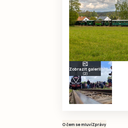
Zobrazit galerii
(2)
O čem se mluví
Zprávy