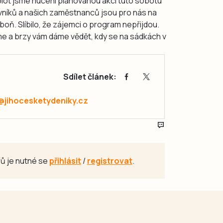
ot jsme nuceni plánovanou akci tuto sobotu
vníků a našich zaměstnanců jsou pro nás na
boň. Slíbilo, že zájemci o program nepřijdou.
íme a brzy vám dáme vědět, kdy se na sádkách v
Sdílet článek:
@jihocesketydeniky.cz
ů je nutné se
přihlásit
/
registrovat
.