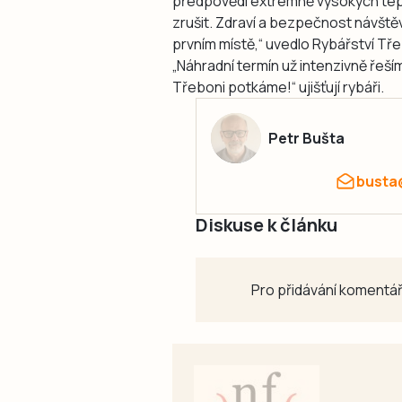
předpovědi extrémně vysokých tepl
zrušit. Zdraví a bezpečnost návště
prvním místě,“ uvedlo Rybářství Tře
„Náhradní termín už intenzivně řeš
Třeboni potkáme!“ ujišťují rybáři.
Petr Bušta
busta
Diskuse k článku
Pro přidávání komentář