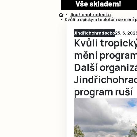
Jindřichohradecko
Kvůli tropickým teplotám se mění 
Jindřichohradecko
25. 6. 202
Kvůli tropic
mění program
Další organiz
Jindřichohra
program ruší