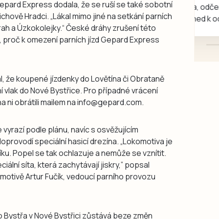
pard Express dodala, že se ruší se také sobotní
kotě-kočka, odčervené,
ichově Hradci. „Lákal mimo jiné na setkání parních
mazlivé, ihned k odběru.
ah a Úzkokolejky.“ České dráhy zrušení této
od, proč k omezení parních jízd Gepard Express
al, že koupené jízdenky do Lovětína či Obrataně
í vlak do Nové Bystřice. Pro případné vrácení
na ni obrátili mailem na info@gepard.com.
 vyrazí podle plánu, navíc s osvěžujícím
oprovodí speciální hasicí drezína. „Lokomotiva je
ku. Popel se tak ochlazuje a nemůže se vznítit.
ní síta, která zachytávají jiskry,” popsal
omotivě Artur Fučík, vedoucí parního provozu
o Bystřa v Nové Bystřici zůstává beze změn