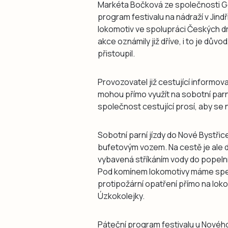
Markéta Bočková ze společnosti Ge
program festivalu na nádraží v Jindř
lokomotiv ve spolupráci Českých dr
akce oznámily již dříve, i to je dův
přistoupil.
Provozovatel již cestující informov
mohou přímo využít na sobotní parn
společnost cestující prosí, aby se 
Sobotní parní jízdy do Nové Bystřice
bufetovým vozem. Na cestě je ale d
vybavená stříkáním vody do popelní
Pod komínem lokomotivy máme speciál
protipožární opatření přímo na lok
Úzkokolejky.
Páteční program festivalu u Novéh