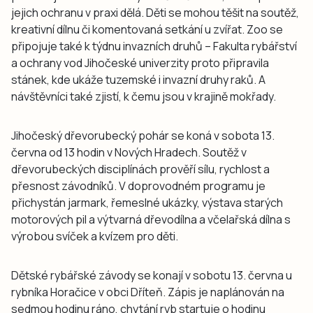
jejich ochranu v praxi dělá. Děti se mohou těšit na soutěž,
kreativní dílnu či komentovaná setkání u zvířat. Zoo se
připojuje také k týdnu invazních druhů – Fakulta rybářství
a ochrany vod Jihočeské univerzity proto připravila
stánek, kde ukáže tuzemské i invazní druhy raků. A
návštěvníci také zjistí, k čemu jsou v krajině mokřady.
Jihočeský dřevorubecký pohár se koná v sobota 13.
června od 13 hodin v Nových Hradech. Soutěž v
dřevorubeckých disciplínách prověří sílu, rychlost a
přesnost závodníků. V doprovodném programu je
přichystán jarmark, řemeslné ukázky, výstava starých
motorových pil a výtvarná dřevodílna a včelařská dílna s
výrobou svíček a kvízem pro děti.
Dětské rybářské závody se konají v sobotu 13. června u
rybníka Horačice v obci Dříteň. Zápis je naplánován na
sedmou hodinu ráno, chytání ryb startuje o hodinu