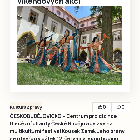
víkendových akcí
0
0
Kultura
Zprávy
ČESKOBUDĚJOVICKO – Centrum pro cizince
Diecézní charity České Budějovice zve na
multikulturní festival Kousek Země. Jeho brány
se otevřou v pátek 12. června v jednu hodinu