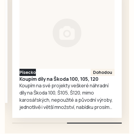
silným vlivem
výjimečnou
alkoholu. Dechová
událost. Právě to
zkouška ukázala
zažili v úterý 4.
téměř…
srpna strakoničtí
záchranáři.
Nejprve pomáhali
novopečené
mamince a
holčičce na
čerpací stanici,
Písecko
Dohodou
krátce nato
Koupím díly na Škoda 100, 105, 120
asistovali u
Koupím na své projekty veškeré náhradní
porodu chlapečka
díly na Škoda 100, Š105, Š120, mimo
jen…
karosářských, nepoužité a původní výroby,
jednotlivě i větší množství, nabídku prosím
pouze na e-mail: svorpi@seznam.cz.