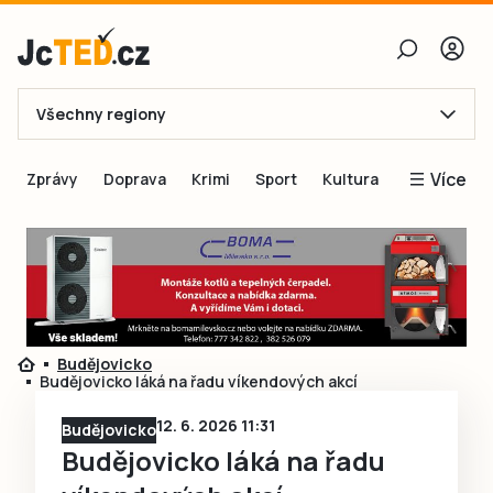
Všechny regiony
E-mail
Více
Zprávy
Doprava
Krimi
Sport
Kultura
Heslo
Blogy
Obnovit heslo
Inspirace
Čtenáři píší
Přihlásit se
Speciální přílohy
Budějovicko
Přihlásit se přes Facebook
Inzerce
Budějovicko láká na řadu víkendových akcí
Ještě nemám účet, chci se
Registrovat
12. 6. 2026 11:31
Budějovicko
Budějovicko láká na řadu