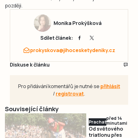
později.
Monika Prokýšková
Sdílet článek:
prokyskova@jihocesketydeniky.cz
Diskuse k článku
Pro přidávání komentářů je nutné se
přihlásit
/
registrovat
.
Související články
před 14
Prachaticko
minutami
Od světového
triatlonu přes