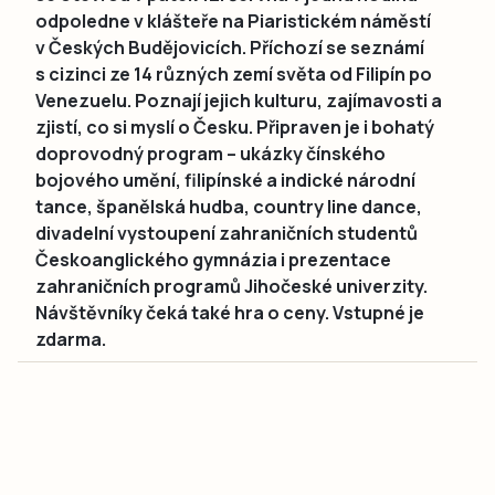
odpoledne v klášteře na Piaristickém náměstí
v Českých Budějovicích. Příchozí se seznámí
s cizinci ze 14 různých zemí světa od Filipín po
Venezuelu. Poznají jejich kulturu, zajímavosti a
zjistí, co si myslí o Česku. Připraven je i bohatý
doprovodný program – ukázky čínského
bojového umění, filipínské a indické národní
tance, španělská hudba, country line dance,
divadelní vystoupení zahraničních studentů
Českoanglického gymnázia i prezentace
zahraničních programů Jihočeské univerzity.
Návštěvníky čeká také hra o ceny. Vstupné je
zdarma.