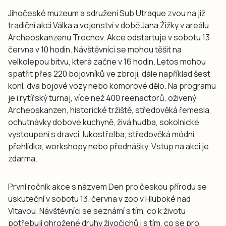
Jihočeské muzeum a sdružení Sub Utraque zvou na již
tradiční akci Válka a vojenství v době Jana Žižky v areálu
Archeoskanzenu Trocnov. Akce odstartuje v sobotu 13.
června v 10 hodin. Návštěvníci se mohou těšit na
velkolepou bitvu, která začne v 16 hodin. Letos mohou
spatřit přes 220 bojovníků ve zbroji, dále například šest
koní, dva bojové vozy nebo komorové dělo. Na programu
je i rytířský turnaj, více než 400 reenactorů, oživený
Archeoskanzen, historické tržiště, středověká řemesla,
ochutnávky dobové kuchyně, živá hudba, sokolnické
vystoupení s dravci, lukostřelba, středověká módní
přehlídka, workshopy nebo přednášky. Vstup na akci je
zdarma.
První ročník akce s názvem Den pro českou přírodu se
uskuteční v sobotu 13. června v zoo v Hluboké nad
Vltavou. Návštěvníci se seznámí s tím, co k životu
potřebují ohrožené druhy živočichů i s tím, co se pro