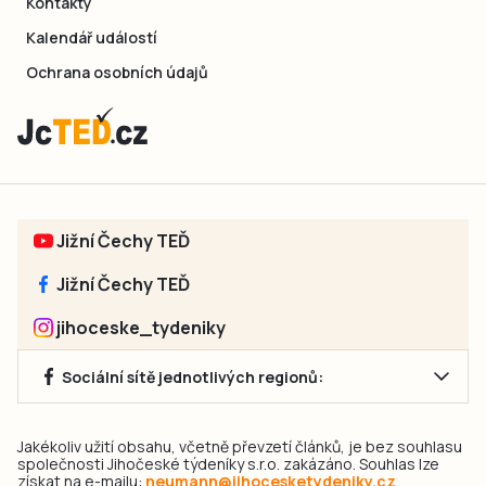
Kontakty
Kalendář událostí
Ochrana osobních údajů
Jižní Čechy TEĎ
Jižní Čechy TEĎ
jihoceske_tydeniky
Sociální sítě jednotlivých regionů:
Jakékoliv užití obsahu, včetně převzetí článků, je bez souhlasu
společnosti Jihočeské týdeníky s.r.o. zakázáno. Souhlas lze
získat na e-mailu:
neumann@jihocesketydeniky.cz
.