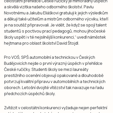
celostátní přehlídce České ručičky je mimořádný úspěch
a skvělá vizitka našeho odborného školství. Pavlu
Novotnému a Jakubu Eliáškovi gratuluji k jejich výsledkům
a děkuji také učitelům a mistrům odborného výcviku, kteří
je na soutěž připravovali. Je vidět, že když se spojí talent
studentů s poctivou prací pedagogů, mohou jihočeské
školy uspět i v té nejsilnější konkurenci,“ uvedl náměstek
hejtmana pro oblast školství David Štojdl.
Pro VOŠ, SPŠ automobilní a technickou v Českých
Budějovicích nejde o první výrazný úspěch v přehlídce
České ručičky. Studenti školy se mezi laureáty
prestižního ocenění objevují opakovaně a dlouhodobě
potvrzují kvalitní přípravu v automobilních a technických
oborech. Letošní dvojité vítězství tak navazuje na řadu
předchozích úspěchů školy.
Zvítězit v celostátní konkurenci vyžaduje nejen perfektní