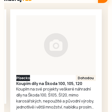
bazénku plné
prostor pro
kamarádského
každodenní
škádlení
setkávání,
medvědích přátel
odpočinek i
Joeyho a
společné aktivity.
Chandlera má v
táborské
zoologické
zahradě velký
ohlas. Zájem o
medvědy baribaly
vzrostl. Zoo se
proto rozhodla, že
Písecko
Dohodou
je zájemcům
Koupím díly na Škoda 100, 105, 120
představí
Koupím na své projekty veškeré náhradní
mnohem…
díly na Škoda 100, Š105, Š120, mimo
karosářských, nepoužité a původní výroby,
jednotlivě i větší množství, nabídku prosím