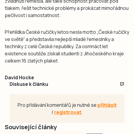
zvládnutí řemesla, ale také schopnost pracovat pod
tlakem, řešit technické problémy a prokázat mimořádnou
pečlivost i samostatnost.
Přehlídka České ručičky letos nesla motto „České ručičky
ve světě“ a představila nejlepší mladé řemeslníky a
techniky z celé České republiky. Za osmnáct let
existence soutěže získali studenti z Jihočeského kraje
celkem 16 zlatých plaket.
David Hocke
Diskuse k článku
Pro přidávání komentářů je nutné se
přihlásit
/
registrovat
.
Související články