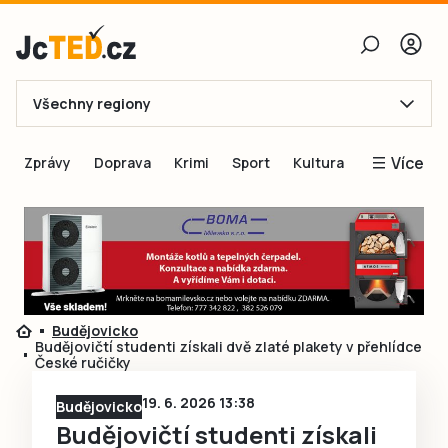
Všechny regiony
E-mail
Více
Zprávy
Doprava
Krimi
Sport
Kultura
Heslo
Blogy
Obnovit heslo
Inspirace
Čtenáři píší
Přihlásit se
Speciální přílohy
Budějovicko
Přihlásit se přes Facebook
Inzerce
Budějovičtí studenti získali dvě zlaté plakety v přehlídce
České ručičky
Ještě nemám účet, chci se
Registrovat
19. 6. 2026 13:38
Budějovicko
Budějovičtí studenti získali