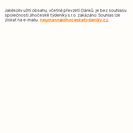
Jakékoliv užití obsahu, včetně převzetí článků, je bez souhlasu
společnosti Jihočeské týdeníky s.r.o. zakázáno. Souhlas lze
získat na e-mailu:
neumann@jihocesketydeniky.cz
.
2026 © Copyright Jihočeské týdeníky s.r.o.
Pravidla vkládání Inzerátů a zpracování osobních
údajů
Pravidla vkládání příspěvků
Hlavním cílem projektu „Nový vizuál webových stránek pro Jihočeské
týdeníky s.r.o." je optimalizace vizuálního stylu stávající značky a
modernizace grafického designu webu
jcted.cz
. Akcentována je funkčnost
uživatelského rozhraní webu, aby se stal moderním a přehledným zdrojem
důležitých a ověřených informací pro veřejnost. Projekt má zvýšit efektivitu a
zabezpečení poskytovaných služeb.
Projekt byl spolufinancován Evropskou unií z nástroje NextGenerationEU.