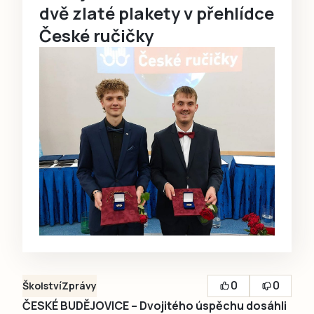
dvě zlaté plakety v přehlídce
České ručičky
0
0
Školství
Zprávy
ČESKÉ BUDĚJOVICE – Dvojitého úspěchu dosáhli