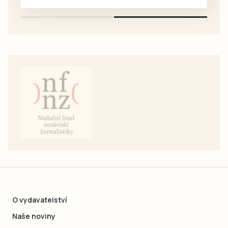
pouze na e-mail: svorpi@seznam.cz.
O vydavatelství
Naše noviny