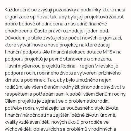
Každoročně se zvyšují požadavky a podmínky, které musí
organizace splňovat tak, aby byla její projektová žádost
dobře bodově ohodnocena a následně finančně
ohodnocena. Často právě rozhoduje i jeden bod.
Důvodem je stále zvyšující se počet nových organizací,
které vytváří nové a nové projekty, na které žádají
finanční podporu. Ale finanční alokace dotace MPSV na
podporu projektů je pevně stanovena a omezena.
Hlavní myšlenkou projektu Rodina – region Milevsko je
podpora rodin, rodinného života a vytvoření příznivého
klimatu a podmínek. Tak, aby bylo umožněno nejen
rodičům, ale všem členům rodiny žít plnohodnotný život s
respektem a potřebám sami k sobě i všem členům rodiny.
Cílem projektu je zajímat se o problematiku rodin,
potřeby rodin, vycházející ze současného stylu života,
finanční náročnosti na zajištění běžné životní úrovně,
kvality vzdělávání dětí, nových úkolů pro rodiče ve
výchově dětí, objevujících se problémů v rodinných a