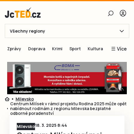
Všechny regiony
E-mail
Více
Zprávy
Doprava
Krimi
Sport
Kultura
Heslo
Blogy
Obnovit heslo
Inspirace
Čtenáři píší
Přihlásit se
Speciální přílohy
Milevsko
Přihlásit se přes Facebook
Inzerce
Centrum Milísek v rámci projektu Rodina 2025 může opět
nabídnout rodinám z regionu Milevska bezplatné
Ještě nemám účet, chci se
Registrovat
odborné poradenství
18. 3. 2025 8:44
Milevsko