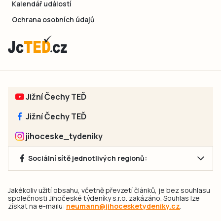
Kalendář událostí
Ochrana osobních údajů
Jižní Čechy TEĎ
Jižní Čechy TEĎ
jihoceske_tydeniky
Sociální sítě jednotlivých regionů:
Jakékoliv užití obsahu, včetně převzetí článků, je bez souhlasu
společnosti Jihočeské týdeníky s.r.o. zakázáno. Souhlas lze
získat na e-mailu:
neumann@jihocesketydeniky.cz
.