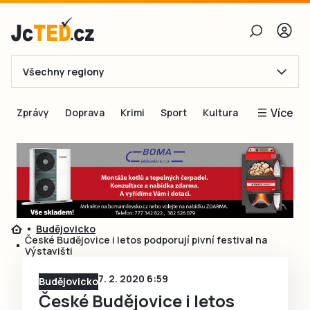
Všechny regiony
E-mail
Více
Zprávy
Doprava
Krimi
Sport
Kultura
Heslo
Blogy
Obnovit heslo
Inspirace
Čtenáři píší
Přihlásit se
Speciální přílohy
Budějovicko
Přihlásit se přes Facebook
Inzerce
České Budějovice i letos podporují pivní festival na
Výstavišti
Ještě nemám účet, chci se
Registrovat
7. 2. 2020 6:59
Budějovicko
České Budějovice i letos