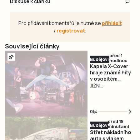
Diskuse k článku
Pro přidávání komentářů je nutné se
přihlásit
/
registrovat
.
Související články
před 1
Budějovicko
hodinou
Kapela X-Cover
hraje známé hity
v osobitém
pojetí a
JIŽNÍ
podmaňuje si
ČECHY/PLZEŇ –
jihočeská pódia
Na české hudební
scéně působí
0
řada cover kapel,
před 15
jen málokterá z
Budějovicko
minutami
nich ale dokáže
Střet nákladního
nabídnout víc než
auta s vlakem