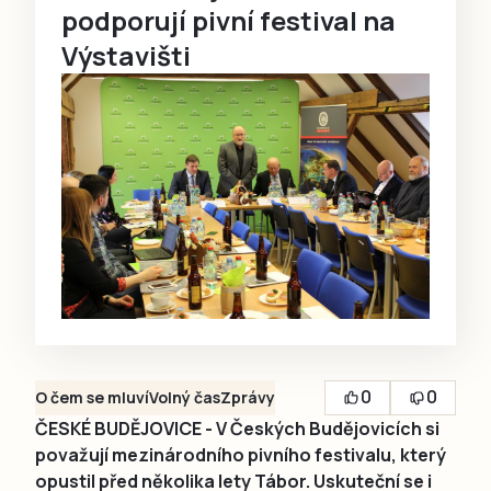
podporují pivní festival na
Výstavišti
0
0
O čem se mluví
Volný čas
Zprávy
ČESKÉ BUDĚJOVICE - V Českých Budějovicích si
považují mezinárodního pivního festivalu, který
opustil před několika lety Tábor. Uskuteční se i