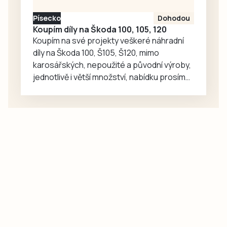
nedalekém
Písecko
Dohodou
Chlumu. Náměstí
Koupím díly na Škoda 100, 105, 120
pak zaplní ukázky
Koupím na své projekty veškeré náhradní
jedné…
díly na Škoda 100, Š105, Š120, mimo
karosářských, nepoužité a původní výroby,
jednotlivě i větší množství, nabídku prosím
pouze na e-mail: svorpi@seznam.cz.