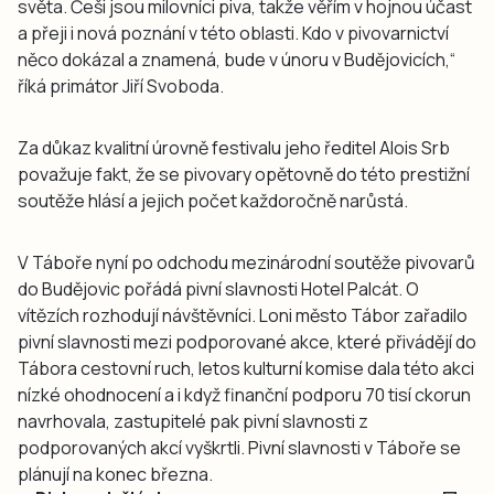
světa. Češi jsou milovníci piva, takže věřím v hojnou účast
a přeji i nová poznání v této oblasti. Kdo v pivovarnictví
něco dokázal a znamená, bude v únoru v Budějovicích,“
říká primátor Jiří Svoboda.
Za důkaz kvalitní úrovně festivalu jeho ředitel Alois Srb
považuje fakt, že se pivovary opětovně do této prestižní
soutěže hlásí a jejich počet každoročně narůstá.
V Táboře nyní po odchodu mezinárodní soutěže pivovarů
do Budějovic pořádá pivní slavnosti Hotel Palcát. O
vítězích rozhodují návštěvníci. Loni město Tábor zařadilo
pivní slavnosti mezi podporované akce, které přivádějí do
Tábora cestovní ruch, letos kulturní komise dala této akci
nízké ohodnocení a i když finanční podporu 70 tisí ckorun
navrhovala, zastupitelé pak pivní slavnosti z
podporovaných akcí vyškrtli. Pivní slavnosti v Táboře se
plánují na konec března.