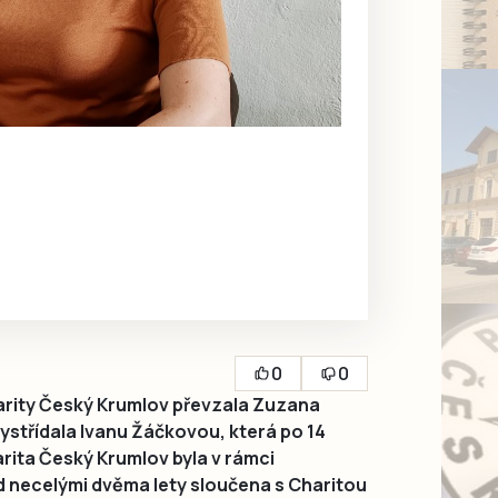
0
0
rity Český Krumlov převzala Zuzana
ystřídala Ivanu Žáčkovou, která po 14
rita Český Krumlov byla v rámci
 necelými dvěma lety sloučena s Charitou