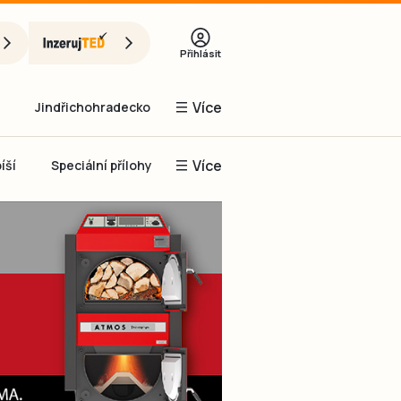
Přihlásit
Více
Jindřichohradecko
Více
íší
Speciální přílohy
Prachaticko
Inzerce
Obnovit heslo
řihlásit se
it se přes Facebook
čet, chci se
Registrovat