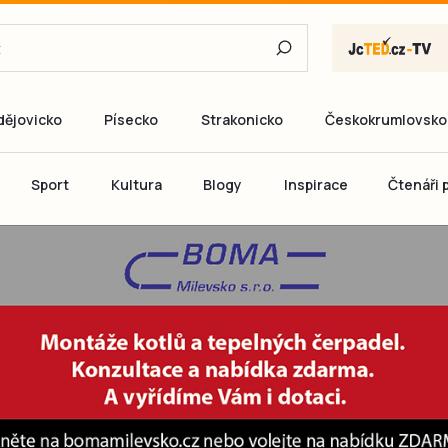
dějovicko
Písecko
Strakonicko
Českokrumlovsko
E-mail
Sport
Kultura
Blogy
Inspirace
Čtenáři p
Heslo
P
Přihlás
Ještě nemám ú