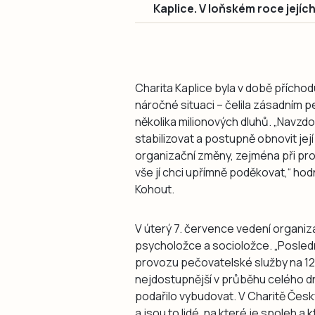
Kaplice. V loňském roce jejích
Charita Kaplice byla v době přícho
náročné situaci – čelila zásadním
několika milionových dluhů. „Navzd
stabilizovat a postupně obnovit jej
organizační změny, zejména při pro
vše jí chci upřímně poděkovat,“ hodn
Kohout.
V úterý 7. července vedení organi
psycholožce a socioložce. „Poslední
provozu pečovatelské služby na 12 
nejdostupnější v průběhu celého d
podařilo vybudovat. V Charitě Čes
a jsou to lidé, na které je spoleh a