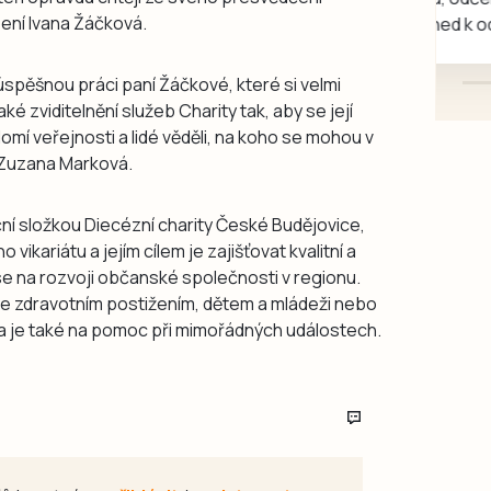
ení Ivana Žáčková.
mazlivé, ihned k odběru.
spěšnou práci paní Žáčkové, které si velmi
ké zviditelnění služeb Charity tak, aby se její
omí veřejnosti a lidé věděli, na koho se mohou v
e Zuzana Marková.
ní složkou Diecézní charity České Budějovice,
kariátu a jejím cílem je zajišťovat kvalitní a
se na rozvoji občanské společnosti v regionu.
e zdravotním postižením, dětem a mládeži nebo
vena je také na pomoc při mimořádných událostech.