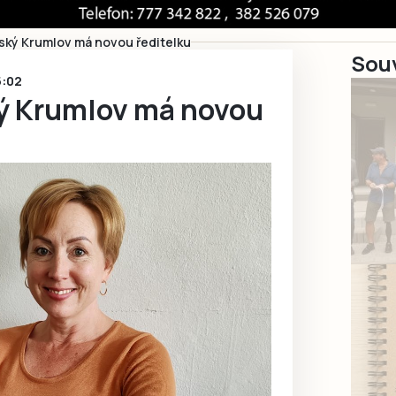
ský Krumlov má novou ředitelku
Souv
5:02
ý Krumlov má novou