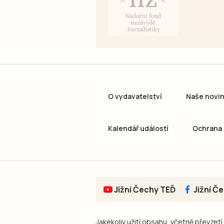
O vydavatelství
Naše novi
Kalendář událostí
Ochrana 
Jižní Čechy TEĎ
Jižní Č
Jakékoliv užití obsahu, včetně převzetí