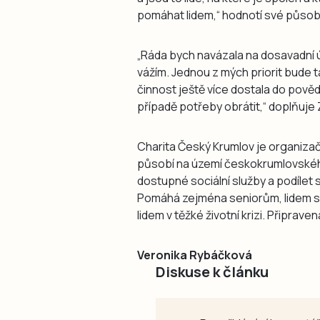
pomáhat lidem,“ hodnotí své působ
„Ráda bych navázala na dosavadní ú
vážím. Jednou z mých priorit bude ta
činnost ještě více dostala do pověd
případě potřeby obrátit,“ doplňuj
Charita Český Krumlov je organizač
působí na území českokrumlovského vi
dostupné sociální služby a podílet 
Pomáhá zejména seniorům, lidem s
lidem v těžké životní krizi. Připra
Veronika Rybáčková
Diskuse k článku