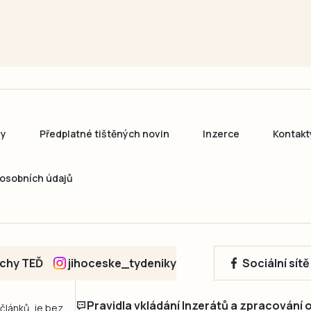
ny
Předplatné tištěných novin
Inzerce
Kontakt
osobních údajů
echy TEĎ
jihoceske_tydeniky
Sociální sít
Pravidla vkládání Inzerátů a zpracování
 článků, je bez