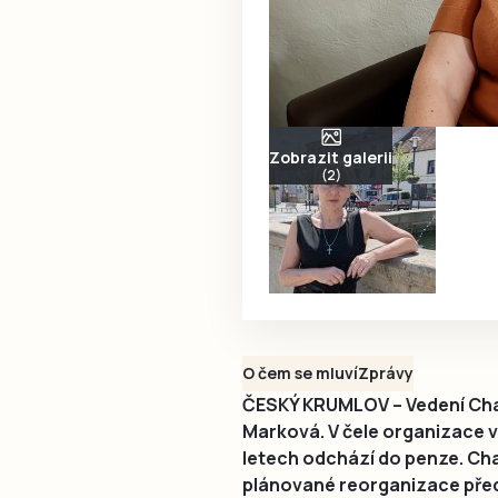
Zobrazit galerii
(2)
O čem se mluví
Zprávy
ČESKÝ KRUMLOV – Vedení Cha
Marková. V čele organizace v
letech odchází do penze. Cha
plánované reorganizace před