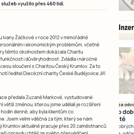
 služeb využilo přes 460 lidí.
du Ivany Žáčkové v roce 2012 v mimořádně
 personálním i ekonomickým problémům, včetně
ory těmto okolnostem dokázala Charitu
í funkčnost i důvěryhodnost. Zvládla i náročné
cesu sloučení s Charitou Český Krumlov. Za to
otí ředitel Diecézní charity České Budějovice Jiří
zace předala Zuzaně Markové, vystudované
Milevsko
 větší změnou, kterou jsme udělali je rozšíření
Zdarma / za odvoz
Daruji do dobrých
hodin denně, aby byla klientům co
rukou kotě
ne. Jsem velmi vděčná za tým, který se nám
ký Krumlov aktuálně pracuje přes 20 zaměstnanců
Daruji do dobrých rukou
 kteří opravdu chtějí ze svého přesvědčení
kotě-kočka, odčervené,