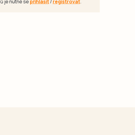
ů je nutné se
přihlásit
/
registrovat
.