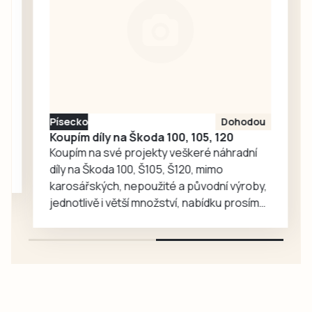
napálit. Podvodníci
neustále rozšiřují
portfolium svých
lákadel. V
nejnovějších třech
případech
poškození přišli o
Písecko
Dohodou
více než tři miliony
Koupím díly na Škoda 100, 105, 120
korun.
Koupím na své projekty veškeré náhradní
díly na Škoda 100, Š105, Š120, mimo
karosářských, nepoužité a původní výroby,
jednotlivě i větší množství, nabídku prosím
pouze na e-mail: svorpi@seznam.cz.