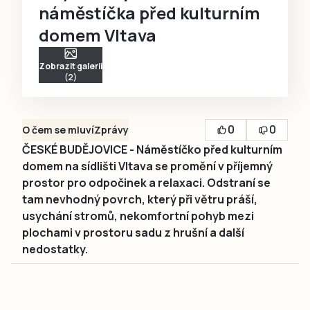
náměstíčka před kulturním
domem Vltava
Zobrazit galerii
(2)
0
0
O čem se mluví
Zprávy
ČESKÉ BUDĚJOVICE - Náměstíčko před kulturním
domem na sídlišti Vltava se promění v příjemný
prostor pro odpočinek a relaxaci. Odstraní se
tam nevhodný povrch, který při větru práší,
usychání stromů, nekomfortní pohyb mezi
plochami v prostoru sadu z hrušní a další
nedostatky.