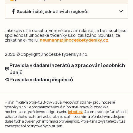
Sociální sítě jednotlivých regionů:
Jakékoliv užití obsahu, včetně převzetí článků, je bez souhlasu
společnosti Jihočeské týdeníky s.r.o. zakázáno. Souhlas lze
získat na e-mailu:
neumann@jihocesketydeniky.cz
.
2026 © Copyright Jihočeské týdeníky s.r.o.
Pravidla vkládání Inzerátů a zpracování osobních
údajů
Pravidla vkládání příspěvků
Hlavním cílem projektu „Nový vizuál webových stránek pro Jihočeské
týdeníky s.r.o." je optimalizace vizuálního stylu stávající značky a
modernizace grafického designu webu
jcted.cz
. Akcentována je funkčnost
uživatelského rozhraní webu, aby se stal moderním a přehledným zdrojem
důležitých a ověřených informací pro veřejnost. Projekt má zvýšit efektivitu a
zabezpečení poskytovaných služeb.