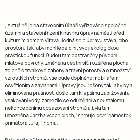
„ Aktuálně je na stavebním úřadě vyřizováno společné
územní a stavební řízení k návrhu úprav náměstí před
kulturním domem Vltava. Jedná se o úpravu stávajícího
prostoru tak, aby mohl lépe plnit svoji ekologickou i
praktickou funkci. Budou tam odstraněny původní
mlatové povrchy, změněna cestní síť, rozšířena plocha
zeleně o trvalkové záhony a travní porosty a o množství
vzrostlých stromů, vše bude doplněno mobiliářem,
osvětlením a závlahami. Úpravy jsou řešeny tak, aby byla
eliminována prašnost, došlo tam k lepšímu zadržování a
vsakování vody, zamezilo se odumírání a neustálému
nekoncepčnímu dosazování stromů a byla tam
umožněna údržba všech ploch,“ shrnuje první náměstek
primátora Juraj Thoma.