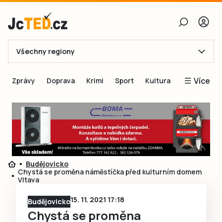
Všechny regiony
E-mail
Více
Zprávy
Doprava
Krimi
Sport
Kultura
Heslo
Blogy
Obnovit heslo
Inspirace
Čtenáři píší
Přihlásit se
Speciální přílohy
Budějovicko
Přihlásit se přes Facebook
Inzerce
Chystá se proměna náměstíčka před kulturním domem
Vltava
Ještě nemám účet, chci se
Registrovat
15. 11. 2021 17:18
Budějovicko
Chystá se proměna