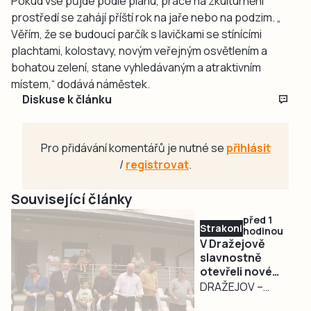
Pokud vše půjde podle plánu, práce na zkulturnění
prostředí se zahájí příští rok na jaře nebo na podzim. „
Věřím, že se budoucí parčík s lavičkami se stínícími
plachtami, kolostavy, novým veřejným osvětlením a
bohatou zelení, stane vyhledávaným a atraktivním
místem,“ dodává náměstek.
Diskuse k článku
Pro přidávání komentářů je nutné se
přihlásit
/
registrovat
.
Související články
před 1
Strakonicko
hodinou
V Dražejově
slavnostně
otevřeli nové
fotbalové
DRAŽEJOV –
kabiny. Oslavy
Fotbalový areál v