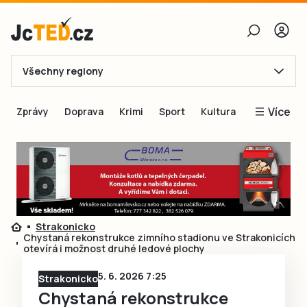
Všechny regiony
E-mail
Více
Zprávy
Doprava
Krimi
Sport
Kultura
Heslo
Blogy
Obnovit heslo
Inspirace
Čtenáři píší
Přihlásit se
Speciální přílohy
Strakonicko
Přihlásit se přes Facebook
Inzerce
Chystaná rekonstrukce zimního stadionu ve Strakonicích
otevírá i možnost druhé ledové plochy
Ještě nemám účet, chci se
Registrovat
5. 6. 2026 7:25
Strakonicko
Chystaná rekonstrukce