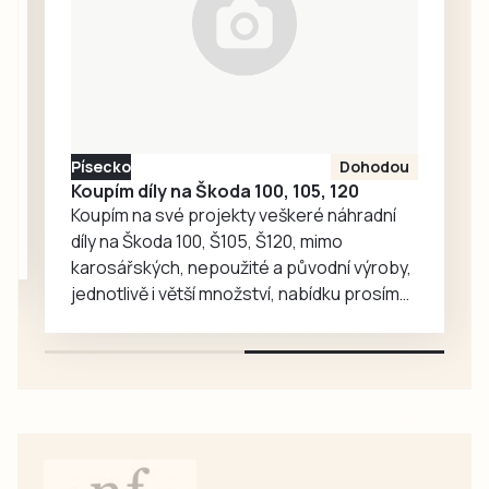
zmizela návštěvní
kniha, do níž po
celý den
zapisovali své
vzkazy a kresby
účastníci pochodu
Písecko
Dohodou
i…
Koupím díly na Škoda 100, 105, 120
Koupím na své projekty veškeré náhradní
díly na Škoda 100, Š105, Š120, mimo
karosářských, nepoužité a původní výroby,
jednotlivě i větší množství, nabídku prosím
pouze na e-mail: svorpi@seznam.cz.