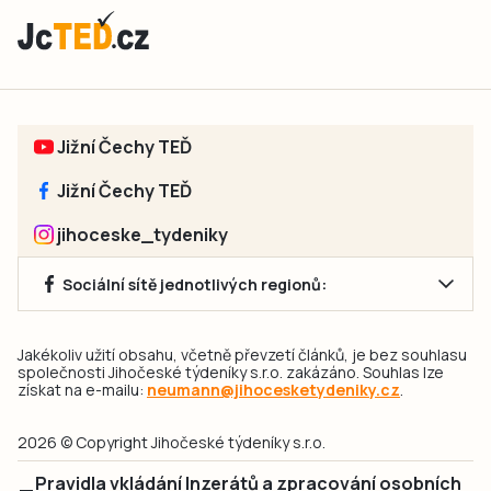
Jižní Čechy TEĎ
Jižní Čechy TEĎ
jihoceske_tydeniky
Sociální sítě jednotlivých regionů:
Jakékoliv užití obsahu, včetně převzetí článků, je bez souhlasu
společnosti Jihočeské týdeníky s.r.o. zakázáno. Souhlas lze
získat na e-mailu:
neumann@jihocesketydeniky.cz
.
2026 © Copyright Jihočeské týdeníky s.r.o.
Pravidla vkládání Inzerátů a zpracování osobních