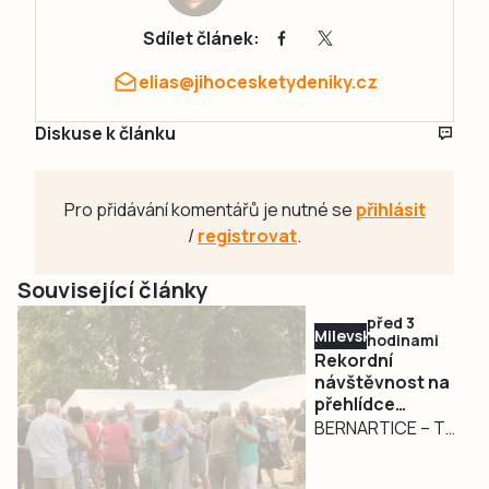
Sdílet článek:
elias@jihocesketydeniky.cz
Diskuse k článku
Pro přidávání komentářů je nutné se
přihlásit
/
registrovat
.
Související články
před 3
Milevsko
hodinami
Rekordní
návštěvnost na
přehlídce
dechovek v
BERNARTICE – To
Bernarticích. Na
organizátoři
Český rozhlas
bernartické