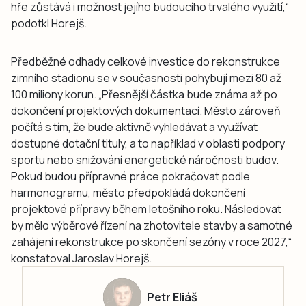
hře zůstává i možnost jejího budoucího trvalého využití,“
podotkl Horejš.
Předběžné odhady celkové investice do rekonstrukce
zimního stadionu se v současnosti pohybují mezi 80 až
100 miliony korun. „Přesnější částka bude známa až po
dokončení projektových dokumentací. Město zároveň
počítá s tím, že bude aktivně vyhledávat a využívat
dostupné dotační tituly, a to například v oblasti podpory
sportu nebo snižování energetické náročnosti budov.
Pokud budou přípravné práce pokračovat podle
harmonogramu, město předpokládá dokončení
projektové přípravy během letošního roku. Následovat
by mělo výběrové řízení na zhotovitele stavby a samotné
zahájení rekonstrukce po skončení sezóny v roce 2027,“
konstatoval Jaroslav Horejš.
Petr Eliáš