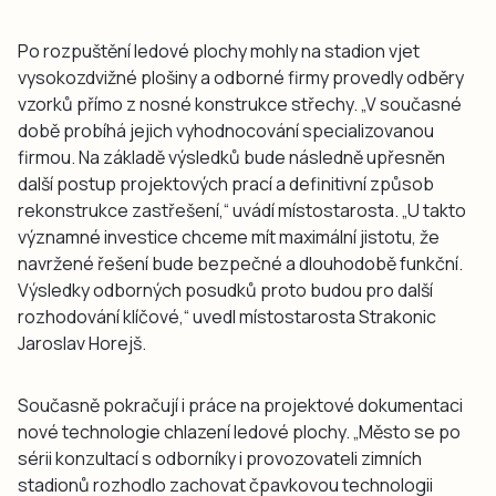
Po rozpuštění ledové plochy mohly na stadion vjet
vysokozdvižné plošiny a odborné firmy provedly odběry
vzorků přímo z nosné konstrukce střechy. „V současné
době probíhá jejich vyhodnocování specializovanou
firmou. Na základě výsledků bude následně upřesněn
další postup projektových prací a definitivní způsob
rekonstrukce zastřešení,“ uvádí místostarosta. „U takto
významné investice chceme mít maximální jistotu, že
navržené řešení bude bezpečné a dlouhodobě funkční.
Výsledky odborných posudků proto budou pro další
rozhodování klíčové,“ uvedl místostarosta Strakonic
Jaroslav Horejš.
Současně pokračují i práce na projektové dokumentaci
nové technologie chlazení ledové plochy. „Město se po
sérii konzultací s odborníky i provozovateli zimních
stadionů rozhodlo zachovat čpavkovou technologii