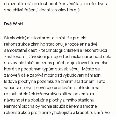
chlazení, která se dlouhodobě osvědčila jako efektivní a
spolehlivé řešení,“ dodal Jaroslav Horejš.
Dvě části
Strakonický místostarosta zmínil, že projekt
rekonstrukce zimního stadionu je rozdělen na dvě
samostatné části – technologii chlazení a rekonstrukci
zastřešení. „Důvodem je nejen technická náročnost celé
stavby, ale také omezený počet projektových kanceláří,
které se podobným typům staveb věnují. Město se
zároveň dále zabývá možností vybudování náhradní
ledové plochy na pozemku za zimním stadionem. Tato
varianta se nyní prověřuje především s ohledem na
rozsah přeložek inženýrských sítí na pozemku a
návaznost na obslužné plochy zimního stadionu.
Náhradní plocha by mohla sloužit během samotné
rekonstrukce pro tréninky hokejistů a krasobruslařů. Ve