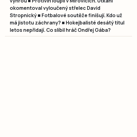
výhrou ■ Protivín loupil v Mirovicích. Utkání
okomentoval vyloučený střelec David
Stropnický ■ Fotbalové soutěže finišují. Kdo už
má jistotu záchrany? ■ Hokejbalisté desátý titul
letos nepřidají. Co slíbil hráč Ondřej Gába?