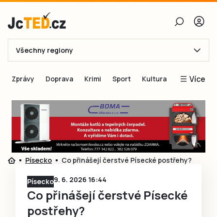
Všechny regiony
E-mail
Více
Zprávy
Doprava
Krimi
Sport
Kultura
Heslo
Blogy
Obnovit heslo
Inspirace
Čtenáři píší
Přihlásit se
Speciální přílohy
Písecko
Co přinášejí čerstvé Písecké postřehy?
Přihlásit se přes Facebook
Inzerce
9. 6. 2026 16:44
Písecko
Ještě nemám účet, chci se
Registrovat
Co přinášejí čerstvé Písecké
postřehy?