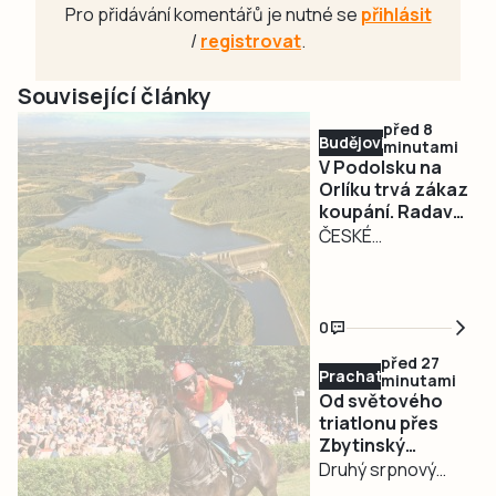
Pro přidávání komentářů je nutné se
přihlásit
/
registrovat
.
Související články
před 8
Budějovicko
minutami
V Podolsku na
Orlíku trvá zákaz
koupání. Radava
nebo Lipno mají
ČESKÉ
výbornou kvalitu
BUDĚJOVICE –
vody
Výsledky odběrů
vzorků vody z
0
počátku týdne
před 27
opět ukázaly zcela
Prachaticko
minutami
nevyhovující
Od světového
kvalitu vody v
triatlonu přes
Zbytinský
koupací oblasti
festiválek po
Druhý srpnový
Podolsko na
dostihy.