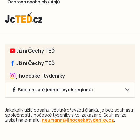
Ochrana osobních údajů
Jižní Čechy TEĎ
Jižní Čechy TEĎ
jihoceske_tydeniky
Sociální sítě jednotlivých regionů:
Jakékoliv užití obsahu, včetně převzetí článků, je bez souhlasu
společnosti Jihočeské týdeníky s.r.o. zakázáno. Souhlas lze
získat na e-mailu:
neumann@jihocesketydeniky.cz
.
2026 © Copyright Jihočeské týdeníky s.r.o.