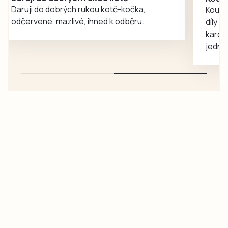
Koupím na své projekty veškeré náhradní
téměř…
díly na Škoda 100, Š105, Š120, mimo
karosářských, nepoužité a původní výroby,
jednotlivě i větší množství, nabídku prosím
pouze na e-mail: svorpi@seznam.cz.