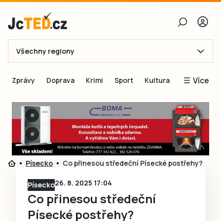
Všechny regiony
E-mail
Více
Zprávy
Doprava
Krimi
Sport
Kultura
Heslo
Blogy
Obnovit heslo
Inspirace
Čtenáři píší
Přihlásit se
Speciální přílohy
Písecko
Co přinesou středeční Písecké postřehy?
Přihlásit se přes Facebook
Inzerce
26. 8. 2025 17:04
Písecko
Ještě nemám účet, chci se
Registrovat
Co přinesou středeční
Písecké postřehy?