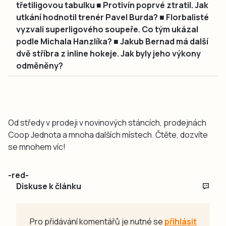
třetiligovou tabulku ■ Protivín poprvé ztratil. Jak
utkání hodnotil trenér Pavel Burda? ■ Florbalisté
vyzvali superligového soupeře. Co tým ukázal
podle Michala Hanzlíka? ■ Jakub Bernad má další
dvě stříbra z inline hokeje. Jak byly jeho výkony
odměněny?
Od středy v prodeji v novinových stáncích, prodejnách
Coop Jednota a mnoha dalších místech. Čtěte, dozvíte
se mnohem víc!
-red-
Diskuse k článku
Pro přidávání komentářů je nutné se
přihlásit