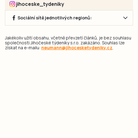
jihoceske_tydeniky
Sociální sítě jednotlivých regionů:
Jakékoliv užití obsahu, včetně převzetí článků, je bez souhlasu
společnosti Jihočeské týdeníky s.r.o. zakázáno. Souhlas lze
získat na e-mailu:
neumann@jihocesketydeniky.cz
.
2026 © Copyright Jihočeské týdeníky s.r.o.
Pravidla vkládání Inzerátů a zpracování osobních
údajů
Pravidla vkládání příspěvků
Hlavním cílem projektu „Nový vizuál webových stránek pro Jihočeské
týdeníky s.r.o." je optimalizace vizuálního stylu stávající značky a
modernizace grafického designu webu
jcted.cz
. Akcentována je funkčnost
uživatelského rozhraní webu, aby se stal moderním a přehledným zdrojem
důležitých a ověřených informací pro veřejnost. Projekt má zvýšit efektivitu a
zabezpečení poskytovaných služeb.