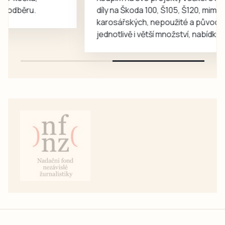
díly na Škoda 100, Š105, Š120, mimo
karosářských, nepoužité a původní výroby,
jednotlivě i větší množství, nabídku prosím
pouze na e-mail: svorpi@seznam.cz.