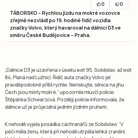
0
0
TÁBORSKO – Rychlou jízdu na mokré vozovce
zřejmě nezvládl po 19. hodině řidič vozidla
značky Volvo, který havaroval na dálnici D3 ve
směru České Budějovice – Praha.
„Dálnice D3 je uzavřena v úseku exit 95, Soběslav, až exit
84, Planá nad Lužnicí. Řidič auta značky Volvo jel
pravděpodobně příliš rychle. Neriskujte, silnice na jihu
Čech jsou místy mokré,“ upozornila mluvčí policie
Štěpánka Schwarzová. Později policie informovala, že
dálnice už je průjezdná jedním jízdním pruhem.
K nehodě vyjela posádka záchranářů ze Soběslavi. “V
péči měla ženu, která při nehodě utrpěla lehká zranění.