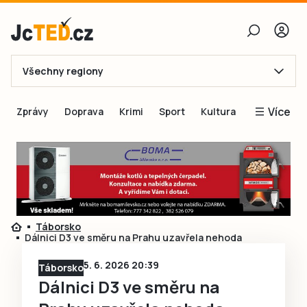
Všechny regiony
E-mail
Více
Zprávy
Doprava
Krimi
Sport
Kultura
Heslo
Blogy
Obnovit heslo
Inspirace
Čtenáři píší
Přihlásit se
Speciální přílohy
Táborsko
Přihlásit se přes Facebook
Inzerce
Dálnici D3 ve směru na Prahu uzavřela nehoda
Ještě nemám účet, chci se
Registrovat
5. 6. 2026 20:39
Táborsko
Dálnici D3 ve směru na