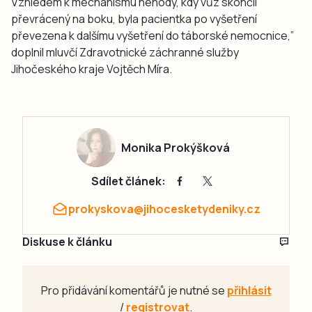
Vzhledem k mechanismu nehody, kdy vůz skončil
převrácený na boku, byla pacientka po vyšetření
převezena k dalšímu vyšetření do táborské nemocnice,”
doplnil mluvčí Zdravotnické záchranné služby
Jihočeského kraje Vojtěch Míra.
Monika Prokýšková
Sdílet článek:
prokyskova@jihocesketydeniky.cz
Diskuse k článku
Pro přidávání komentářů je nutné se
přihlásit
/
registrovat
.