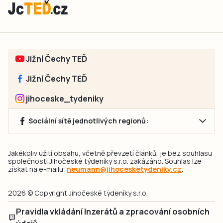
Jižní Čechy TEĎ
Jižní Čechy TEĎ
jihoceske_tydeniky
Sociální sítě jednotlivých regionů:
Jakékoliv užití obsahu, včetně převzetí článků, je bez souhlasu
společnosti Jihočeské týdeníky s.r.o. zakázáno. Souhlas lze
získat na e-mailu:
neumann@jihocesketydeniky.cz
.
2026 © Copyright Jihočeské týdeníky s.r.o.
Pravidla vkládání Inzerátů a zpracování osobních