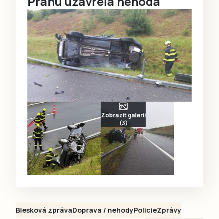
Prahu uzavřela nehoda
Zobrazit galerii
(3)
Blesková zpráva
Doprava / nehody
Policie
Zprávy