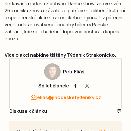
setkávání a radosti z pohybu. Dance show tak i ve svém
26. ročníku znovu ukázala, že patří mezi oblíbené kulturní
a společenské akce strakonického regionu. Už páteční
večer odstartoval veselí country bálem v Panské
zahradě, kde se o hudební doprovod postarala kapela
Pauza.
Více o akci nabídne tištěný Týdeník Strakonicko.
Petr Eliáš
Sdílet článek:
elias@jihocesketydeniky.cz
Diskuse k článku