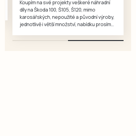
Koupím na své projekty veškeré náhradní
díly na Škoda 100, Š105, Š120, mimo
karosářských, nepoužité a původní výroby,
jednotlivě i větší množství, nabídku prosím
pouze na e-mail: svorpi@seznam.cz.