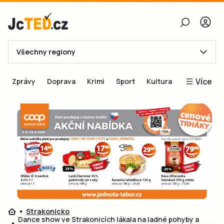
Všechny regiony
E-mail
Více
Zprávy
Doprava
Krimi
Sport
Kultura
Heslo
Blogy
Obnovit heslo
Inspirace
Čtenáři píší
Přihlásit se
Speciální přílohy
Přihlásit se přes Facebook
Inzerce
Ještě nemám účet, chci se
Registrovat
Strakonicko
Dance show ve Strakonicích lákala na ladné pohyby a