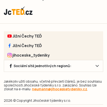
Jižní Čechy TEĎ
Jižní Čechy TEĎ
jihoceske_tydeniky
Sociální sítě jednotlivých regionů:
Jakékoliv užití obsahu, včetně převzetí článků, je bez souhlasu
společnosti Jihočeské týdeníky s.r.o. zakázáno. Souhlas lze
získat na e-mailu:
neumann@jihocesketydeniky.cz
.
2026 © Copyright Jihočeské týdeníky s.r.o.