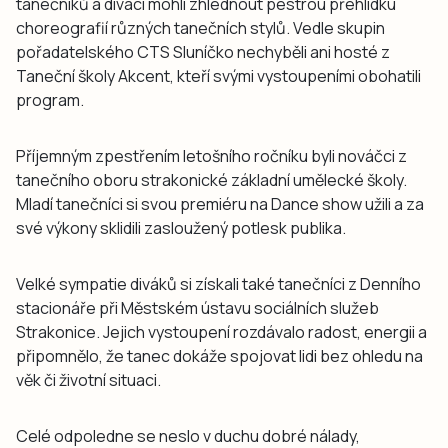
tanečníků a diváci mohli zhlédnout pestrou přehlídku
choreografií různých tanečních stylů. Vedle skupin
pořadatelského CTS Sluníčko nechyběli ani hosté z
Taneční školy Akcent, kteří svými vystoupeními obohatili
program.
Příjemným zpestřením letošního ročníku byli nováčci z
tanečního oboru strakonické základní umělecké školy.
Mladí tanečníci si svou premiéru na Dance show užili a za
své výkony sklidili zasloužený potlesk publika.
Velké sympatie diváků si získali také tanečníci z Denního
stacionáře při Městském ústavu sociálních služeb
Strakonice. Jejich vystoupení rozdávalo radost, energii a
připomnělo, že tanec dokáže spojovat lidi bez ohledu na
věk či životní situaci.
Celé odpoledne se neslo v duchu dobré nálady,