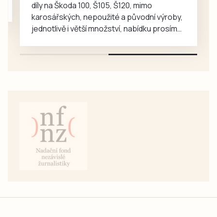
díly na Škoda 100, Š105, Š120, mimo
karosářských, nepoužité a původní výroby,
jednotlivě i větší množství, nabídku prosím
pouze na e-mail: svorpi@seznam.cz.