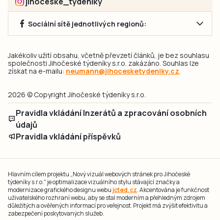
jihoceske_tydeniky
Sociální sítě jednotlivých regionů:
Jakékoliv užití obsahu, včetně převzetí článků, je bez souhlasu
společnosti Jihočeské týdeníky s.r.o. zakázáno. Souhlas lze
získat na e-mailu:
neumann@jihocesketydeniky.cz
.
2026 © Copyright Jihočeské týdeníky s.r.o.
Pravidla vkládání Inzerátů a zpracování osobních
údajů
Pravidla vkládání příspěvků
Hlavním cílem projektu „Nový vizuál webových stránek pro Jihočeské
týdeníky s.r.o." je optimalizace vizuálního stylu stávající značky a
modernizace grafického designu webu
jcted.cz
. Akcentována je funkčnost
uživatelského rozhraní webu, aby se stal moderním a přehledným zdrojem
důležitých a ověřených informací pro veřejnost. Projekt má zvýšit efektivitu a
zabezpečení poskytovaných služeb.