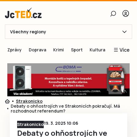
Všechny regiony
E-mail
Více
Zprávy
Doprava
Krimi
Sport
Kultura
Heslo
Blogy
Obnovit heslo
Inspirace
Čtenáři píší
Přihlásit se
Speciální přílohy
Strakonicko
Přihlásit se přes Facebook
Inzerce
Debaty o ohňostrojích ve Strakonicích pokračují. Má
rozhodnout referendum?
Ještě nemám účet, chci se
Registrovat
19. 3. 2025 10:06
Strakonicko
Debaty o ohňostrojích ve