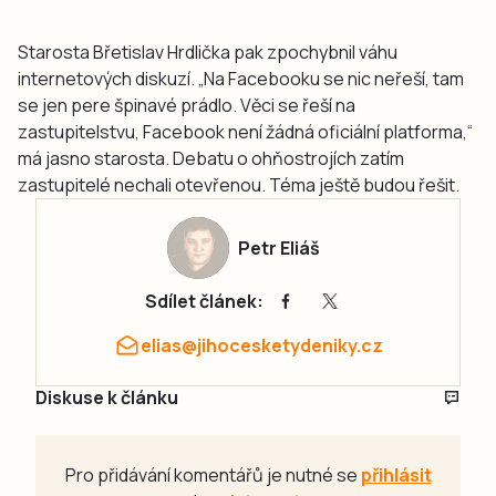
Starosta Břetislav Hrdlička pak zpochybnil váhu
internetových diskuzí. „Na Facebooku se nic neřeší, tam
se jen pere špinavé prádlo. Věci se řeší na
zastupitelstvu, Facebook není žádná oficiální platforma,“
má jasno starosta. Debatu o ohňostrojích zatím
zastupitelé nechali otevřenou. Téma ještě budou řešit.
Petr Eliáš
Sdílet článek:
elias@jihocesketydeniky.cz
Diskuse k článku
Pro přidávání komentářů je nutné se
přihlásit