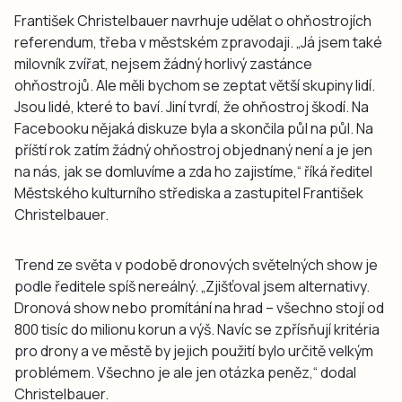
František Christelbauer navrhuje udělat o ohňostrojích
referendum, třeba v městském zpravodaji. „Já jsem také
milovník zvířat, nejsem žádný horlivý zastánce
ohňostrojů. Ale měli bychom se zeptat větší skupiny lidí.
Jsou lidé, které to baví. Jiní tvrdí, že ohňostroj škodí. Na
Facebooku nějaká diskuze byla a skončila půl na půl. Na
příští rok zatím žádný ohňostroj objednaný není a je jen
na nás, jak se domluvíme a zda ho zajistíme,“ říká ředitel
Městského kulturního střediska a zastupitel František
Christelbauer.
Trend ze světa v podobě dronových světelných show je
podle ředitele spíš nereálný. „Zjišťoval jsem alternativy.
Dronová show nebo promítání na hrad – všechno stojí od
800 tisíc do milionu korun a výš. Navíc se zpřísňují kritéria
pro drony a ve městě by jejich použití bylo určitě velkým
problémem. Všechno je ale jen otázka peněz,“ dodal
Christelbauer.