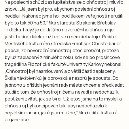
Na poslední schůzi zastupitelstva se o ohňostroji mluvilo
znovu. „Já jsem byl pro, abychom poslední ohňostroj
nedělali. Nakonec jsme ho i pod tlakem veřejnosti nerušili,
bylo to tak 50 na 50,“ říká starosta Strakonic Břetislav
Hrdlička. I když je do dalšího novoročního ohňostroje
ještě hodně daleko, už teď se o něm debatuje. Ředitel
Městského kulturního střediska František Christelbauer
popsal, že novoroční ohňostroj letos proběhl, protože
byl už zaplacený z minulého roku, kdy se po prosincové
tragédii na Filozofické fakultě Univerzity Karlovy nekonal.
„Ohňostroj byl nasmlouvaný a z větší části zaplacený.
Škála návštěvníků je obrovská a názorů je spousta. Do
jednoho z příštích jednání rady města chceme předkládat
studii o tom, že ohňostroj ničemu nevadí a nedochází k
postižení zvířat, jak se tvrdí. Už letos jsme na to mysleli a
ohňostroj byl koncipován tak, aby nedocházelo k
největším ranám, jaké jsou možné,“ říká ředitel kulturní
organizace.