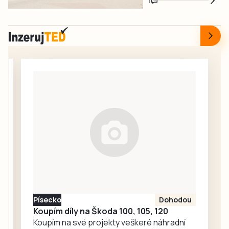
1
červnovém startu
fotbalistům i
rekonstrukce
dalším
nádražní budovy
sportovcům.
v Táboře. Začal
srpen a neděje se
nic. Redakce
proto oslovila
Správu železnic
se žádostí o
vysvětlení.
Ředitelka odboru
komunikace Nela
Friebová
odpověděla.
Písecko
Dohodou
Koupím díly na Škoda 100, 105, 120
Koupím na své projekty veškeré náhradní