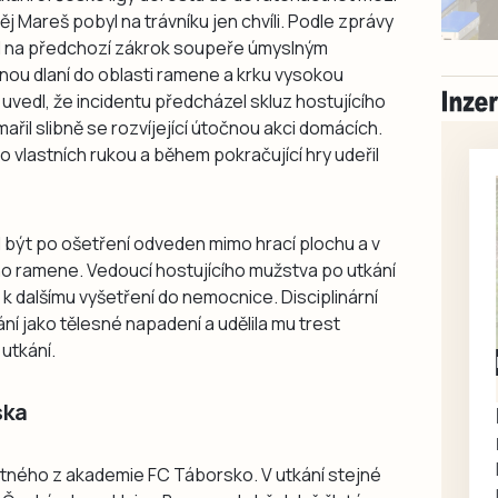
j Mareš pobyl na trávníku jen chvíli. Podle zprávy
 na předchozí zákrok soupeře úmyslným
ou dlaní do oblasti ramene a krku vysokou
uvedl, že incidentu předcházel skluz hostujícího
řil slibně se rozvíjející útočnou akci domácích.
o vlastních rukou a během pokračující hry udeřil
l být po ošetření odveden mimo hrací plochu a v
vého ramene. Vedoucí hostujícího mužstva po utkání
 k dalšímu vyšetření do nemocnice. Disciplinární
í jako tělesné napadení a udělila mu trest
 utkání.
Milevsko
Zdarma / za odvoz
ska
Daruji do dobrých
rukou kotě
Daruji do dobrých rukou
tného z akademie FC Táborsko. V utkání stejné
kotě-kočka, odčervené,