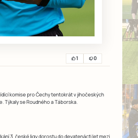
1
0
Řídící komise pro Čechy tentokrát v jihočeských
že. Týkaly se Roudného a Táborska.
tkání 3. české ligy dorostu do devatenácti let mezi