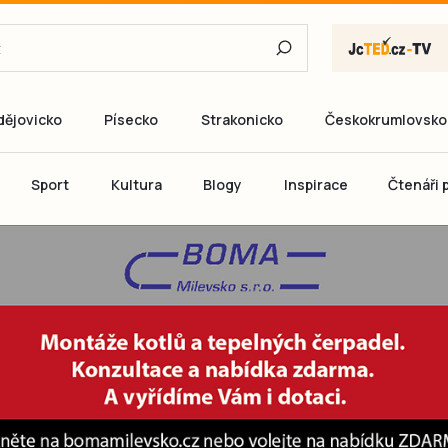
dějovicko
Písecko
Strakonicko
Českokrumlovsko
E-mail
Sport
Kultura
Blogy
Inspirace
Čtenáři p
Heslo
P
Přihlás
Ještě nemám ú