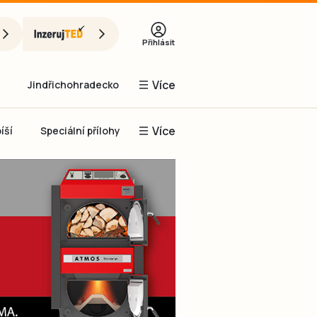
Přihlásit
Více
Jindřichohradecko
Více
íší
Speciální přílohy
Prachaticko
Inzerce
Obnovit heslo
řihlásit se
it se přes Facebook
čet, chci se
Registrovat