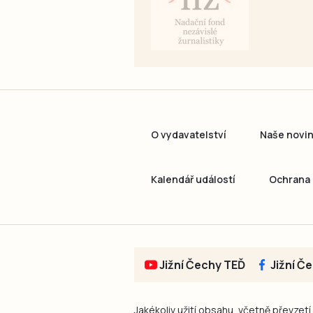
O vydavatelství
Naše novi
Kalendář událostí
Ochrana 
Jižní Čechy TEĎ
Jižní Č
Jakékoliv užití obsahu, včetně převzetí