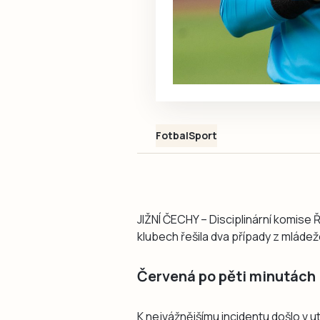
Fotbal
Sport
JIŽNÍ ČECHY – Disciplinární komise 
klubech řešila dva případy z mláde
Červená po pěti minutách
K nejvážnějšímu incidentu došlo v u