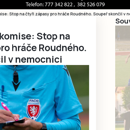
mise: Stop na čtyři zápasy pro hráče Roudného. Soupeř skončil v 
Souv
 komise: Stop na
pro hráče Roudného.
il v nemocnici