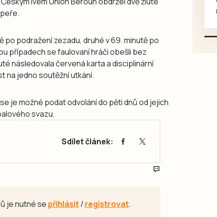
 Českým lvem Union Beroun obdržel dvě žluté
mazlivé, ihned k odběru.
upeře.
tě po podražení zezadu, druhé v 69. minutě po
u případech se faulovaní hráči obešli bez
luté následovala červená karta a disciplinární
 na jedno soutěžní utkání.
ise je možné podat odvolání do pěti dnů od jejich
balového svazu.
Sdílet článek:
ů je nutné se
přihlásit
/
registrovat
.