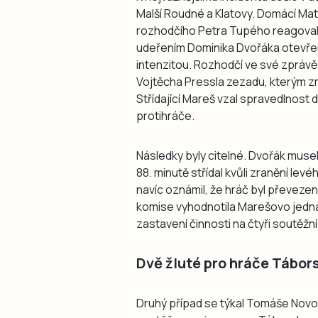
Malší Roudné a Klatovy. Domácí Matě
rozhodčího Petra Tupého reagoval
udeřením Dominika Dvořáka otevřen
intenzitou. Rozhodčí ve své zprávě 
Vojtěcha Pressla zezadu, kterým zma
Střídající Mareš vzal spravedlnost d
protihráče.
Následky byly citelné. Dvořák muse
88. minutě střídal kvůli zranění le
navíc oznámil, že hráč byl převezen
komise vyhodnotila Marešovo jednán
zastavení činnosti na čtyři soutěžní
Dvě žluté pro hráče Tábor
Druhý případ se týkal Tomáše Novo