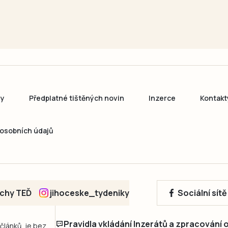
ny
Předplatné tištěných novin
Inzerce
Kontakt
osobních údajů
echy TEĎ
jihoceske_tydeniky
Sociální sít
Pravidla vkládání Inzerátů a zpracování
 článků, je bez