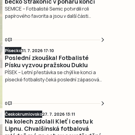
béčko Strakonic v poháru končí
SEMICE – Fotbalisté Semic potvrdili roli
papírového favorita a jsou v další části
krajském poháru. V pátek 31. července
svěřenci trenéra Miroslava Říhy odehráli první
kolo Samson Cupu, ve kterém vyzvali
0
Strakonice B. Nováček A třídy měl být
Písecko
31. 7. 2026 17:10
domácím týmem, ale utkání se konalo v
Poslední zkouška! Fotbalisté
Semicích, pro které šlo zároveň…
Písku vyzvou pražskou Duklu
PÍSEK – Letní přestávka se chýlí ke konci a
písecké fotbalisty čeká poslední zápasová
prověrka před startem nového ročníku třetí
ligy. Svěřenci trenéra Josefa Parláska v
přípravě zatím sehráli tři zápasy, ve kterých
0
pokaždé remizovali. V sobotní generálce
Českokrumlovsko
27. 7. 2026 13:11
žlutomodří poměří síly s rezervou pražské
Na kolech zdolali Kleť i cestu k
Dukly, která nastupuje ve stejné soutěži….
Lipnu. Chvalšinská fotbalová