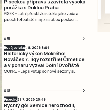
Píseckou přípravu uzavřela vysoká
kotě-kočka, odčervené,
porážka s Duklou Praha
mazlivé, ihned k odběru.
PÍSEK – Letní přestávka utekla jako voda a
písečtí fotbalisté mají za sebou poslední
zkoušku před startem nové třetiligové
sezony. V sobotu 1. srpna svěřenci trenéra
Josefa Parláska přivítali širší výběr pražské
0
Dukly. Ve všech třech předchozích přípravách
Budějovicko
1. 8. 2026 8:04
žlutomodří remizovali, tentokrát po celý
Historický výkon Mokrého!
zápas tahali za kratší konec a prohráli…
Nováček 7. ligy rozstřílel Čimelice
a v poháru vyzval Dolní Dvořiště
MOKRÉ – Lepší vstup do nové sezony si
fotbalisté TJ Mokré snad ani nemohli přát.
Historický nováček 7. ligy v pátek 31. června
deklasoval v předkole Jihočeského poháru
0
Samson Cup tradičního účastníka stejné
Písecko
31. 7. 2026 20:49
soutěže SK SIKO Čimelice 8:0 a zajistil si
Rychlý gól Semice nerozhodil,
postup do 1. kola, v němž změří síly s…