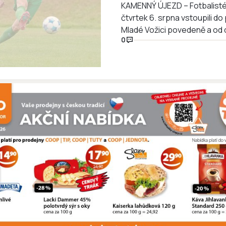
obratu
KAMENNÝ ÚJEZD – Fotbalist
čtvrtek 6. srpna vstoupili d
Mladé Vožici povedeně a od d
0
favorit ale ještě před přestá
druhém poločase dokonal ob
postupu hostů podílel kapit
podobu…