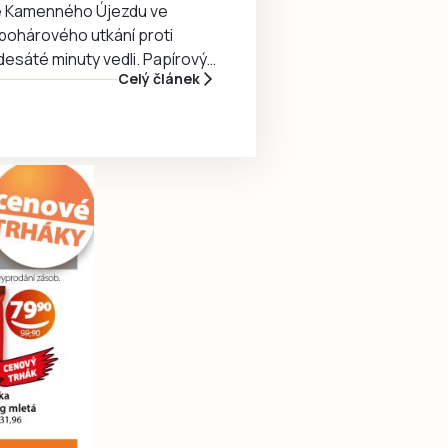
é Kamenného Újezdu ve
o pohárového utkání proti
esáté minuty vedli. Papírový
Celý článek
vkou vyrovnal z penalty a ve
rat. Dvěma góly se na
án Tomáš Kukla, konečnou