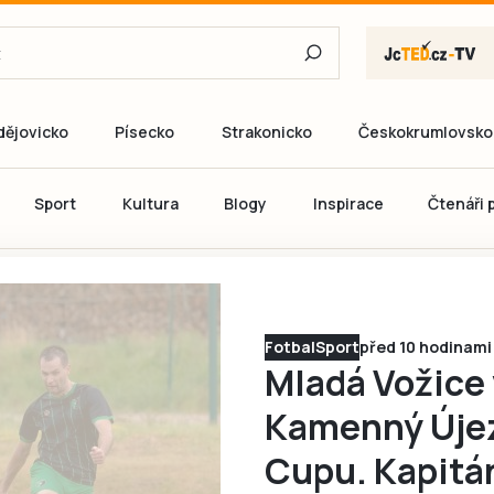
dějovicko
Písecko
Strakonicko
Českokrumlovsko
E-mail
Sport
Kultura
Blogy
Inspirace
Čtenáři p
Heslo
P
Fotbal
Sport
před 10 hodinami
Mladá Vožice 
Přihlás
Kamenný Úje
Ještě nemám ú
Cupu. Kapitán