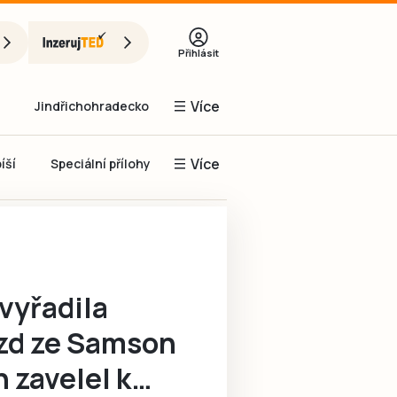
Přihlásit
Více
Jindřichohradecko
Více
íší
Speciální přílohy
Prachaticko
Inzerce
Obnovit heslo
řihlásit se
vyřadila
it se přes Facebook
zd ze Samson
čet, chci se
Registrovat
 zavelel k