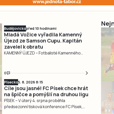
Nejn
Budějovicko
před 10 hodinami
Mladá Vožice vyřadila Kamenný
Újezd ze Samson Cupu. Kapitán
zavelel k obratu
KAMENNÝ ÚJEZD – Fotbalisté Kamenného
Újezdu ve čtvrtek 6. srpna vstoupili do
pohárového utkání proti Mladé Vožici
povedeně a od desáté minuty vedli. Papírový
0
favorit ale ještě před přestávkou vyrovnal z
Písecko
5. 8. 2026 8:15
penalty a ve druhém poločase dokonal obrat.
Cíle jsou jasné! FC Písek chce hrát
Dvěma góly se na postupu hostů podílel
na špičce a pomýšlí na druhou ligu
kapitán Tomáš Kukla, konečnou podobu…
PÍSEK – V úterý 4. srpna proběhla
předsezonní tisková konference FC Písek,
jehož zástupci potvrdili, že mají ve třetí lize ty