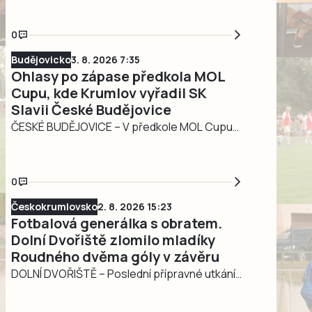
nejvyšší ambice. U A týmu došlo k obměně
téměř celého realizačního týmu a ten má za
0
úkol mužstvo postupně dostat do druhé
Budějovicko
3. 8. 2026 7:35
nejvyšší soutěže. První mistrovské utkání
Ohlasy po zápase předkola MOL
sehraje Písek…
Cupu, kde Krumlov vyřadil SK
Slavii České Budějovice
ČESKÉ BUDĚJOVICE – V předkole MOL Cupu
vyřadil v sobotu 1. srpna Slavoj Český Krumlov
českobudějovický SK Slavia. O jednoznačné
krumlovské výhře 5:1 už jsme psali, teď tedy
0
ještě názory oboru trenérů na zápas a další
Českokrumlovsko
2. 8. 2026 15:23
sezonní plány týmů.
Fotbalová generálka s obratem.
Dolní Dvořiště zlomilo mladíky
Roudného dvěma góly v závěru
DOLNÍ DVOŘIŠTĚ – Poslední přípravné utkání
před startem 5. ligy zvládli fotbalisté Dolního
Dvořiště vítězně. V sobotu 1. srpna nastoupili