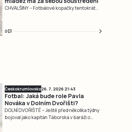
mládež má za sebou soustředění
CHVALŠINY – Fotbalové kopačky tentokrát
nebyly jedinou povinnou výbavou.
Osmadvacet mladých hráčů TJ Sokol
Chvalšiny absolvovalo od středy 22. do
0
neděle 26. července sedmý ročník tradičního
letního soustředění. Zatímco žáci během
cyklistického výletu vystoupali na Kleť,
přípravka propojila kola s cestou vlakem na
Šumavu a během téměř dvanáctihodinového
výletu našlapala…
Českokrumlovsko
26. 7. 2026 21:43
Fotbal: Jaká bude role Pavla
Nováka v Dolním Dvořišti?
DOLNÍ DVOŘIŠTĚ – Ještě před několika týdny
bojoval jako kapitán Táborska v baráži o
nejvyšší soutěž, nyní se chystá na sezonu v
jihočeském krajském přeboru.