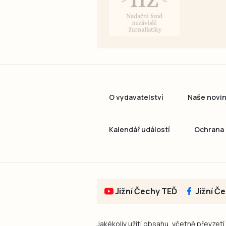
O vydavatelství
Naše novi
Kalendář událostí
Ochrana 
Jižní Čechy TEĎ
Jižní Č
Jakékoliv užití obsahu, včetně převzetí