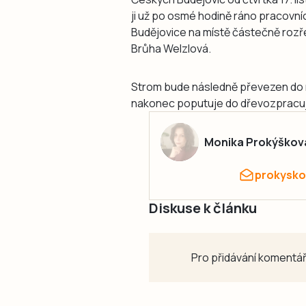
ji už po osmé hodině ráno pracovní
Budějovice na místě částečně rozře
Brůha Welzlová.
Strom bude následně převezen do m
nakonec poputuje do dřevozpracuj
Monika Prokýškov
prokysko
Diskuse k článku
Pro přidávání komentář