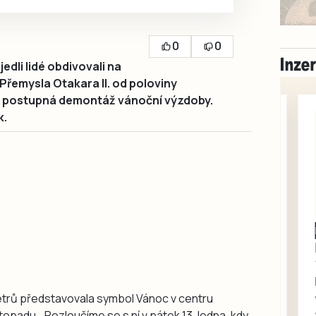
0
0
dli lidé obdivovali na
řemysla Otakara II. od poloviny
a postupná demontáž vánoční výzdoby.
k.
Milevsko
Zdarma / za odvoz
Daruji do dobrých
rukou kotě
Daruji do dobrých rukou
 metrů představovala symbol Vánoc v centru
kotě-kočka, odčervené,
topadu. „Rozloučíme se s ní v pátek 13. ledna, kdy