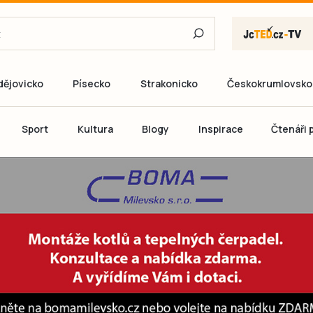
dějovicko
Písecko
Strakonicko
Českokrumlovsko
E-mail
Sport
Kultura
Blogy
Inspirace
Čtenáři p
Heslo
P
Přihlás
Ještě nemám ú