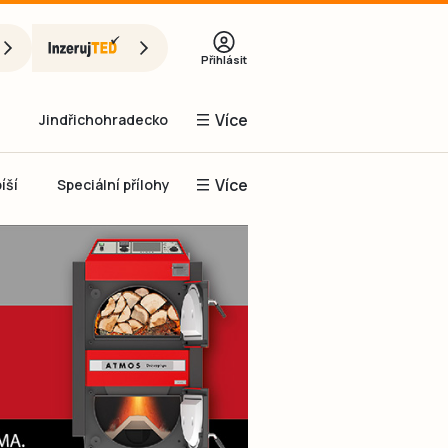
Přihlásit
Více
Jindřichohradecko
Více
íší
Speciální přílohy
Prachaticko
Inzerce
Obnovit heslo
řihlásit se
it se přes Facebook
čet, chci se
Registrovat