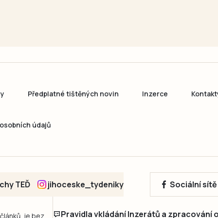
ny
Předplatné tištěných novin
Inzerce
Kontakt
osobních údajů
echy TEĎ
jihoceske_tydeniky
Sociální sít
Pravidla vkládání Inzerátů a zpracování
 článků, je bez