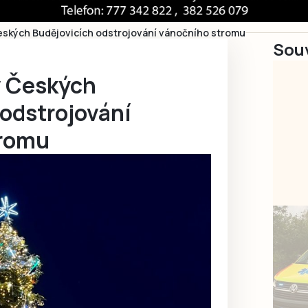
eských Budějovicích odstrojování vánočního stromu
Souv
v Českých
 odstrojování
tromu