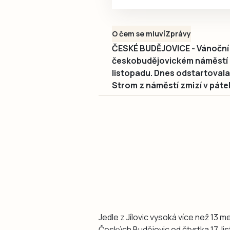
O čem se mluví
Zprávy
ČESKÉ BUDĚJOVICE - Vánoční je
českobudějovickém náměstí P
listopadu. Dnes odstartoval
Strom z náměstí zmizí v páte
Jedle z Jílovic vysoká více než 13
Českých Budějovic od čtvrtka 17. lis