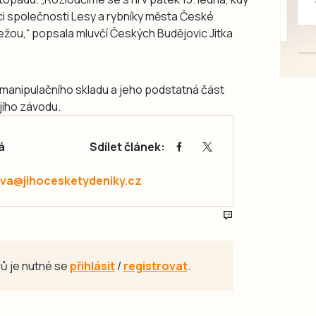
mazlivé, ihned k odběru.
ci společnosti Lesy a rybníky města České
žou,“ popsala mluvčí Českých Budějovic Jitka
anipulačního skladu a jeho podstatná část
ího závodu.
á
Sdílet článek:
va@jihocesketydeniky.cz
ů je nutné se
přihlásit
/
registrovat
.