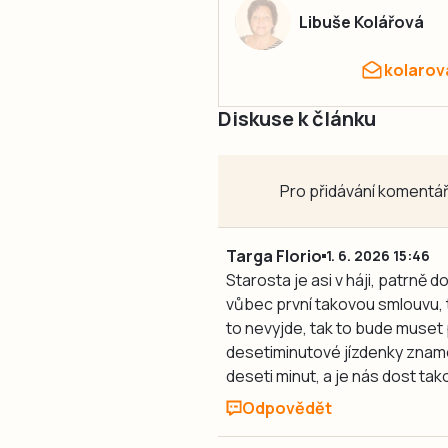
Libuše Kolářová
kolarov
Diskuse k článku
Pro přidávání komentář
Targa Florio
1. 6. 2026 15:46
Starosta je asi v háji, patrně 
vůbec první takovou smlouvu, t
to nevyjde, tak to bude muset
desetiminutové jízdenky znam
deseti minut, a je nás dost tak
Odpovědět