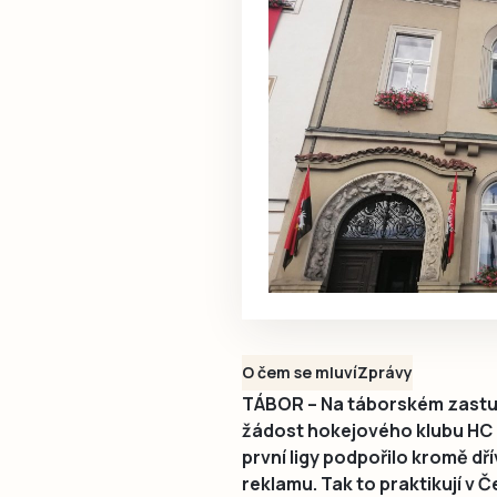
O čem se mluví
Zprávy
TÁBOR – Na táborském zastupi
žádost hokejového klubu HC 
první ligy podpořilo kromě dř
reklamu. Tak to praktikují v 