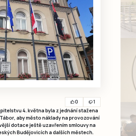
0
1
telstvu 4. května byla z jednání stažena
Tábor, aby město náklady na provozování
ívější dotace ještě uzavřením smlouvy na
Českých Budějovicích a dalších městech.