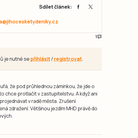
Sdílet článek:
a@jihocesketydeniky.cz
1
ů je nutné se
přihlásit
/
registrovat
.
doufá, že pod průhlednou záminkou, že jde o
o chce protlačit v zastupitelstvu. A když ani
 projednávat v radě města. Zrušení
ená zdražení. Většinou jezdím MHD právě do
ových.