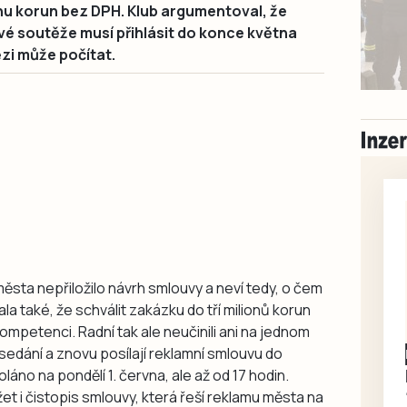
onu korun bez DPH. Klub argumentoval, že
vé soutěže musí přihlásit do konce května
ězi může počítat.
sta nepřiložilo návrh smlouvy a neví tedy, o čem
 také, že schválit zakázku do tří milionů korun
ompetenci. Radní tak ale neučinili ani na jednom
sedání a znovu posílají reklamní smlouvu do
Písecko
Dohodou
Koupím díly na Škoda
áno na pondělí 1. června, ale až od 17 hodin.
100, 105, 120
et i čistopis smlouvy, která řeší reklamu města na