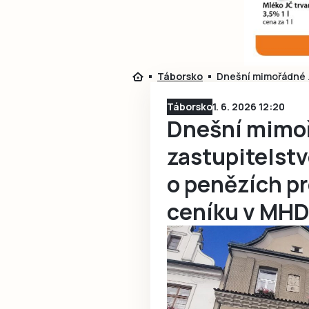
Táborsko
Dnešní mimořádné z
Táborsko
1. 6. 2026 12:20
Dnešní mimo
zastupitelst
o penězích p
ceníku v MH