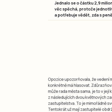
Jednalo se o částku 2,9 mili
věc spěchá, protože jednotli
a potřebuje vědět, zda s pen
Opozice upozorňovala, že vedení mě
konkrétně má hlasovat. Zdůrazňovala
může rada města sama, je to v její k
z následujících dvou květnových za
zastupitelstva. To je mimořádně svol
Tentokrát už mají zastupitelé obdrž