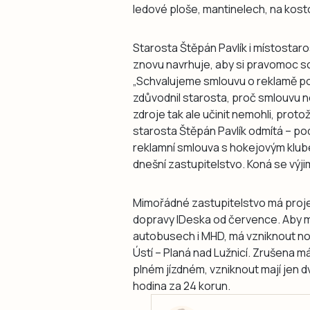
ledové ploše, mantinelech, na kost
Starosta Štěpán Pavlík i místostar
znovu navrhuje, aby si pravomoc sc
„Schvalujeme smlouvu o reklamě pop
zdůvodnil starosta, proč smlouvu n
zdroje tak ale učinit nemohli, prot
starosta Štěpán Pavlík odmítá – pod
reklamní smlouva s hokejovým klube
dnešní zastupitelstvo. Koná se výj
Mimořádné zastupitelstvo má proje
dopravy IDeska od července. Aby mo
autobusech i MHD, má vzniknout no
Ústí – Planá nad Lužnicí. Zrušena m
plném jízdném, vzniknout mají jen 
hodina za 24 korun.