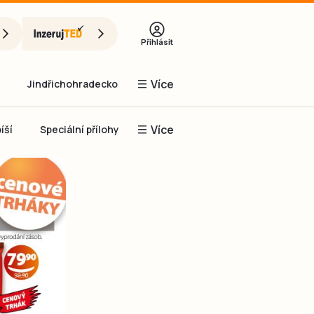
Přihlásit
Více
Jindřichohradecko
Více
íší
Speciální přílohy
Prachaticko
Inzerce
Obnovit heslo
řihlásit se
it se přes Facebook
čet, chci se
Registrovat