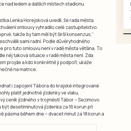
ce nad ledem a dalších místech stadionu.
Koupím na své projekty
veškeré náhradní díly na
Škoda 100, Š105, Š120, mimo
ostka Lenka Horejsková uvedli, že rada města
karosářských, nepoužité a
hválení smlouvy vyhradilo celé zastupitelstvo.
původní výroby, jednotlivě i
rvé, takže by tam měl být širší konsenzus,“
větší množství, nabídku
eschválili sami radní. Podle důvěryhodného
prosím pouze na e-mail:
ože pro tuto smlouvu není v radě města většina. To
svorpi@seznam.cz.
le něj taková situace v radě města není. Zda
m projde a kdo konkrétně ji podpoří, ukáže
imečně na matrice.
dnat i zapojení Tábora do krajské integrované
hly platit jednotné jízdenky ve vlaku,
vý ceník jízdného v trojměstí Tábor – Sezimovo
á být desetiminutová jízdenka za 16 korun při
dvě pásma během dne – dvacet minut za 18 korun a