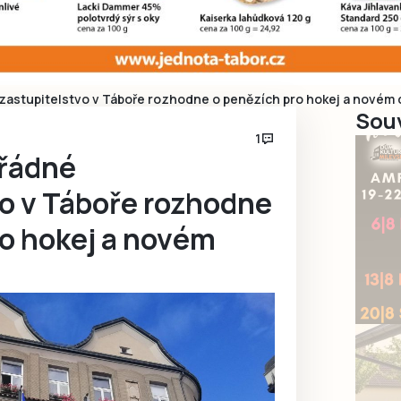
astupitelstvo v Táboře rozhodne o penězích pro hokej a novém 
Souv
1
řádné
vo v Táboře rozhodne
ro hokej a novém
D