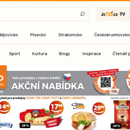
dějovicko
Písecko
Strakonicko
Českokrumlovsko
E-mail
Sport
Kultura
Blogy
Inspirace
Čtenáři p
Heslo
P
Přihlás
Ještě nemám ú