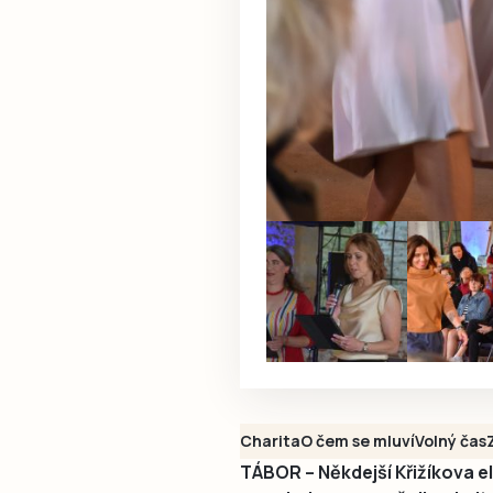
Charita
O čem se mluví
Volný čas
TÁBOR – Někdejší Křižíkova e