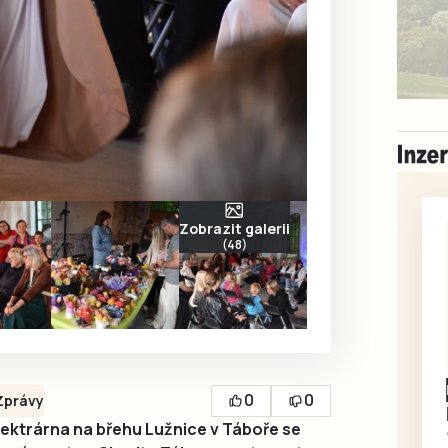
Zobrazit galerii
(48)
Písecko
Dohodou
0
0
Zprávy
Koupím díly na Škoda
lektrárna na břehu Lužnice v Táboře se
100, 105, 120