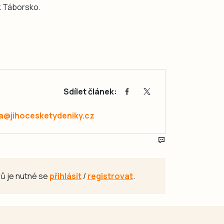
k Táborsko.
Sdílet článek:
a@jihocesketydeniky.cz
ů je nutné se
přihlásit
/
registrovat
.