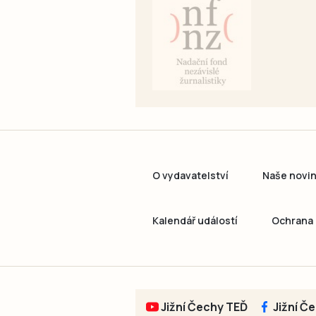
O vydavatelství
Naše novi
Kalendář událostí
Ochrana 
Jižní Čechy TEĎ
Jižní Č