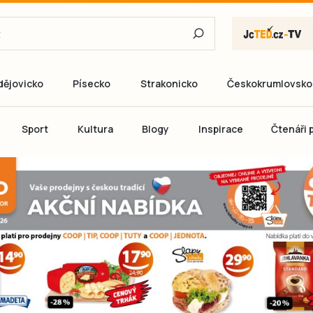
dějovicko
Písecko
Strakonicko
Českokrumlovsko
E-mail
Sport
Kultura
Blogy
Inspirace
Čtenáři p
Heslo
P
Přihlás
Ještě nemám ú