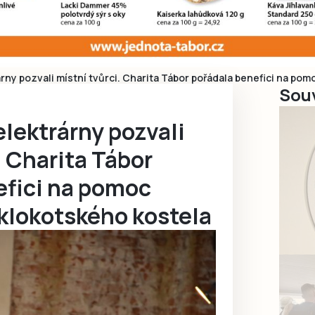
árny pozvali místní tvůrci. Charita Tábor pořádala benefici na po
Souv
elektrárny pozvali
. Charita Tábor
efici na pomoc
klokotského kostela