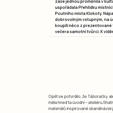
zase jednou proměnila v kultu
uspořádala Přehlídku místní
Poutního místa Klokoty. Nápad
dobrovolným vstupným, na úč
koupili něco z prezentované t
večera samotní tvůrci. K viděn
Opět se potvrdilo, že Táboračky, ale
měla hned ta úvodní – ateliéru Shat
materiálů inspirované skandinávsk