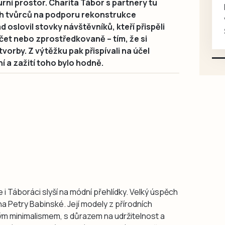
rní prostor. Charita Tábor s partnery tu
Koupím na své projekty
ch tvůrců na podporu rekonstrukce
veškeré náhradní díly na
 oslovil stovky návštěvníků, kteří přispěli
Škoda 100, Š105, Š120, mimo
et nebo zprostředkovaně – tím, že si
karosářských, nepoužité a
vorby. Z výtěžku pak přispívali na účel
původní výroby, jednotlivě i
í a zažití toho bylo hodně.
větší množství, nabídku
prosím pouze na e-mail:
svorpi@seznam.cz.
 i Táboráci slyší na módní přehlídky. Velký úspěch
na Petry Babinské. Její modely z přírodních
ým minimalismem, s důrazem na udržitelnost a