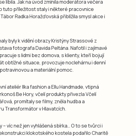
 líbila. Jak na úvod zmínila moderátora večera
tuto příležitost staly i některé pracovnice
 Tábor Radka Horažďovská přiblížila smysl akce i
aly byly k vidění obrazy Kristýny Strassové z
stava fotografa Davida Peltána. Nafotil i zajímavé
racuje s lidmi bez domova, s klienty, kteří bojují
it obtížné situace, provozuje noclehárnu i denní
potravinovou a materiální pomoc.
í ateliér Ilka fashion a Ellu Handmade, vtipná
z Krkonoš Be Hory, včelí produkty přivezla Včelí
ová, promítaly se filmy, zněla hudba a
ru Transformátor v Hlavatcích.
– víc než jen vyhlášená sbírka… O to se tvůrci i
a rekonstrukci klokotského kostela podařilo Charitě