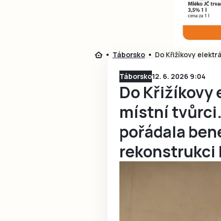
Táborsko
Do Křižíkovy elektr
Táborsko
12. 6. 2026 9:04
Do Křižíkovy 
místní tvůrci
pořádala ben
rekonstrukci 