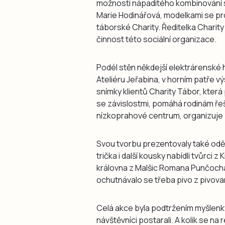
možnosti nápaditého kombinování se
Marie Hodinářová, modelkami se pro 
táborské Charity. Ředitelka Charity
činnost této sociální organizace.
Podél stěn někdejší elektrárenské h
Ateliéru Jeřabina, v horním patře vý
snímky klientů Charity Tábor, která p
se závislostmi, pomáhá rodinám řeš
nízkoprahové centrum, organizuje 
Svou tvorbu prezentovaly také oděvn
trička i další kousky nabídli tvůrci 
královna z Malšic Romana Punčochář
ochutnávalo se třeba pivo z pivova
Celá akce byla podtržením myšlenky 
návštěvníci postarali. A kolik se n