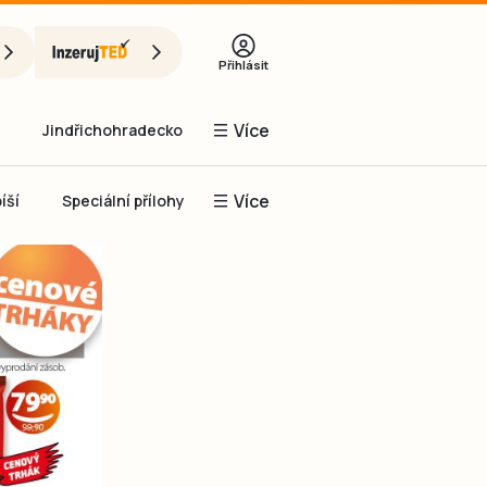
Přihlásit
Více
Jindřichohradecko
Více
íší
Speciální přílohy
Prachaticko
Inzerce
Obnovit heslo
řihlásit se
it se přes Facebook
čet, chci se
Registrovat