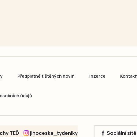
ny
Předplatné tištěných novin
Inzerce
Kontakt
osobních údajů
echy TEĎ
jihoceske_tydeniky
Sociální sít