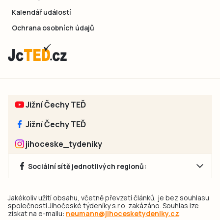
Kalendář událostí
Ochrana osobních údajů
Jižní Čechy TEĎ
Jižní Čechy TEĎ
jihoceske_tydeniky
Sociální sítě jednotlivých regionů:
Jakékoliv užití obsahu, včetně převzetí článků, je bez souhlasu
společnosti Jihočeské týdeníky s.r.o. zakázáno. Souhlas lze
získat na e-mailu:
neumann@jihocesketydeniky.cz
.