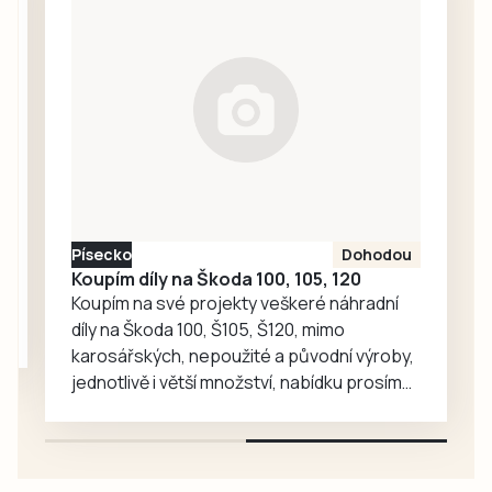
tahu mezi
Třeboní,
Suchdolem nad
Lužnicí a hraničním
přechodem v
Halámkách
regulovat
semafory. Opravy
mají podle plánu
Písecko
Dohodou
trvat až do 28.
Koupím díly na Škoda 100, 105, 120
listopadu.
Koupím na své projekty veškeré náhradní
díly na Škoda 100, Š105, Š120, mimo
karosářských, nepoužité a původní výroby,
jednotlivě i větší množství, nabídku prosím
pouze na e-mail: svorpi@seznam.cz.