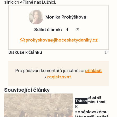
silnicích v Plané nad Lužnicí.
Monika Prokýšková
Sdílet článek:
prokyskova@jihocesketydeniky.cz
Diskuse k článku
Pro přidávání komentářů je nutné se
přihlásit
/
registrovat
.
Související články
před 45
Táborsko
minutami
K
soběslavskému