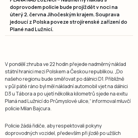
doprovodem policie bude projíždět v noci na
úterý 2. června Jihočeským krajem. Souprava
jedoucí z Polska poveze strojírenské zařízení do
Plané nad Lužnicí.
V pondělí zhruba ve 22 hodin přejede nadměrný náklad
státní hranici mezi Polskem a Českou republikou. „Do
našeho regionu bude směřovat po dálnici D1. Přibližně
v půl páté ráno byl měl nákladní automobil vjet na dálnici
D3 u Tábora a po ujetí několika kilometrů sjede na exitu
Planá nad Lužnicí do Průmyslové ulice,“ informoval mluvčí
policie Milan Bajcura.
Policie žádá řidiče, aby respektovali pokyny
doprovodných vozidel, především při jízdě po užších