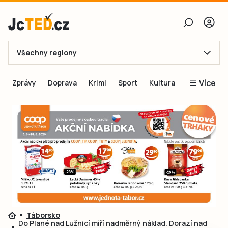
Všechny regiony
E-mail
Více
Zprávy
Doprava
Krimi
Sport
Kultura
Heslo
Blogy
Obnovit heslo
Inspirace
Čtenáři píší
Přihlásit se
Speciální přílohy
Přihlásit se přes Facebook
Inzerce
Ještě nemám účet, chci se
Registrovat
Táborsko
Do Plané nad Lužnicí míří nadměrný náklad. Dorazí nad