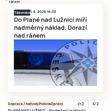
ránem
1. 6. 2026 16:03
Táborsko
Do Plané nad Lužnicí míří
nadměrný náklad. Dorazí
nad ránem
2
2
Doprava / nehody
Policie
Zprávy
PLANÁ NAD LUŽNICÍ – Nadměrný náklad s