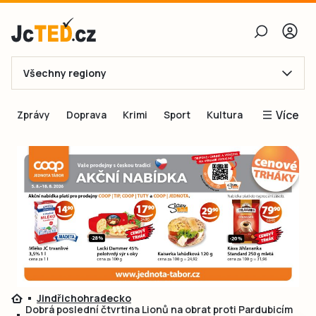
Všechny regiony
E-mail
Více
Zprávy
Doprava
Krimi
Sport
Kultura
Heslo
Blogy
Obnovit heslo
Inspirace
Čtenáři píší
Přihlásit se
Speciální přílohy
Přihlásit se přes Facebook
Inzerce
Ještě nemám účet, chci se
Registrovat
Jindřichohradecko
Dobrá poslední čtvrtina Lionů na obrat proti Pardubicím