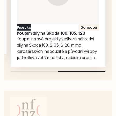
Písecko
Dohodou
Koupím díly na Škoda 100, 105, 120
Koupím na své projekty veškeré náhradní
díly na Škoda 100, Š105, Š120, mimo
karosářských, nepoužité a původní výroby,
jednotlivě i větší množství, nabídku prosím
pouze na e-mail: svorpi@seznam.cz.