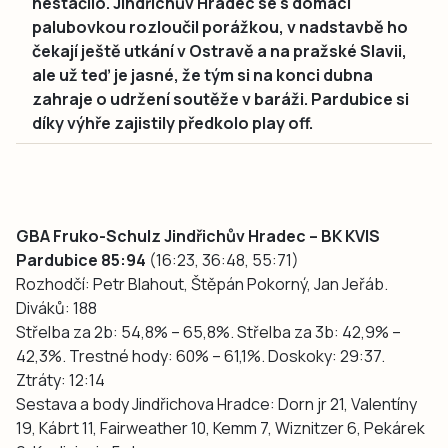
nestačilo. Jindřichův Hradec se s domácí
palubovkou rozloučil porážkou, v nadstavbě ho
čekají ještě utkání v Ostravě a na pražské Slavii,
ale už teď je jasné, že tým si na konci dubna
zahraje o udržení soutěže v baráži. Pardubice si
díky výhře zajistily předkolo play off.
GBA Fruko-Schulz Jindřichův Hradec – BK KVIS
Pardubice 85:94
(16:23, 36:48, 55:71)
Rozhodčí: Petr Blahout, Štěpán Pokorný, Jan Jeřáb.
Diváků: 188
Střelba za 2b: 54,8% – 65,8%. Střelba za 3b: 42,9% –
42,3%. Trestné hody: 60% – 61,1%. Doskoky: 29:37.
Ztráty: 12:14
Sestava a body Jindřichova Hradce: Dorn jr 21, Valentíny
19, Kábrt 11, Fairweather 10, Kemm 7, Wiznitzer 6, Pekárek