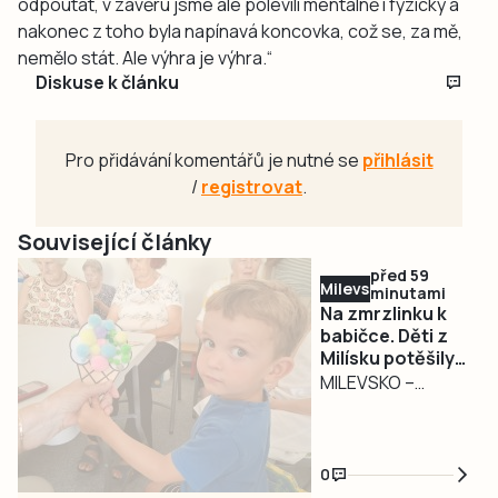
odpoutat, v závěru jsme ale polevili mentálně i fyzicky a
nakonec z toho byla napínavá koncovka, což se, za mě,
nemělo stát. Ale výhra je výhra.“
Diskuse k článku
Pro přidávání komentářů je nutné se
přihlásit
/
registrovat
.
Související články
před 59
Milevsko
minutami
Na zmrzlinku k
babičce. Děti z
Milísku potěšily
seniory
MILEVSKO –
Dětský smích,
zmrzlina a
povídání o životě.
0
Tak vypadalo