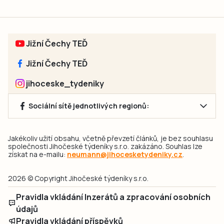
Jižní Čechy TEĎ
Jižní Čechy TEĎ
jihoceske_tydeniky
Sociální sítě jednotlivých regionů:
Jakékoliv užití obsahu, včetně převzetí článků, je bez souhlasu
společnosti Jihočeské týdeníky s.r.o. zakázáno. Souhlas lze
získat na e-mailu:
neumann@jihocesketydeniky.cz
.
2026 © Copyright Jihočeské týdeníky s.r.o.
Pravidla vkládání Inzerátů a zpracování osobních
údajů
Pravidla vkládání příspěvků