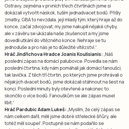
Ostravy, zejména v prvních třech čtvrtinách jsme si
dokázali vytvořit náskok, tuším jednadvacet bodů. Přišly
zmatky, GBA to nevzdala, její mladý tým, který hraje až do
konce, začal zdvojovat, my jsme nakupili nějaké chyby,
ale v závěru se ukázala naše zkušenost a my jsme
dovedli utkání do vítězného konce. Nehraje se tu
jednoduše a pro nás je to důležité vítězství.“
Hráč Jindřichova Hradce Joanis Koulisianis:
„Náš
poslední zápas na domácí palubovce. Povedla se nám
poslední čtvrtina, kdy nám pomáhali jak domácí fanoušci,
tak lavička. Z těch tří čtvrtin, po kterých jsme prohrávali o
nějakých dvacet bodů, jsme dokázali stáhnout na šest na
konci. Poslední minuty byly otevřené a nakonec to
skončilo o více bodů. Fanouškům se ale zápas musel
líbit.“
Hráč Pardubic Adam Lukeš:
„Myslím, že celý zápas se
nám celkem dařil, měli jsme dobré střelecké šňůry, ale
totéž měl soupeř. Postupně se nám podařilo se