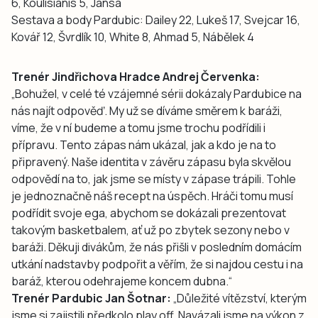
6, Koulisianis 5, Jansa
Sestava a body Pardubic: Dailey 22, Lukeš 17, Svejcar 16,
Kovář 12, Švrdlík 10, White 8, Ahmad 5, Nábělek 4
Trenér Jindřichova Hradce Andrej Červenka:
„Bohužel, v celé té vzájemné sérii dokázaly Pardubice na
nás najít odpověď. My už se díváme směrem k baráži,
víme, že v ní budeme a tomu jsme trochu podřídili i
přípravu. Tento zápas nám ukázal, jak a kdo je na to
připravený. Naše identita v závěru zápasu byla skvělou
odpovědí na to, jak jsme se místy v zápase trápili. Tohle
je jednoznačně náš recept na úspěch. Hráči tomu musí
podřídit svoje ega, abychom se dokázali prezentovat
takovým basketbalem, ať už po zbytek sezony nebo v
baráži. Děkuji divákům, že nás přišli v posledním domácím
utkání nadstavby podpořit a věřím, že si najdou cestu i na
baráž, kterou odehrajeme koncem dubna.“
Trenér Pardubic Jan Šotnar:
„Důležité vítězství, kterým
jsme si zajistili předkolo play off. Navázali jsme na výkon z