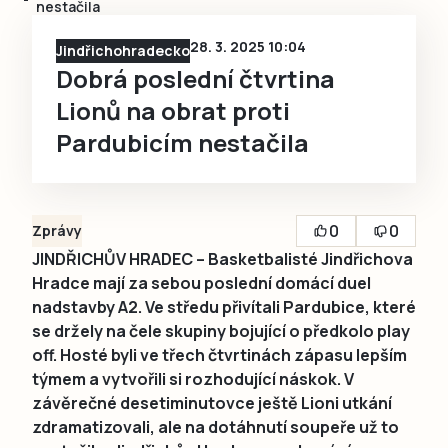
nestačila
28. 3. 2025 10:04
Jindřichohradecko
Dobrá poslední čtvrtina
Lionů na obrat proti
Pardubicím nestačila
0
0
Zprávy
JINDŘICHŮV HRADEC – Basketbalisté Jindřichova
Hradce mají za sebou poslední domácí duel
nadstavby A2. Ve středu přivítali Pardubice, které
se držely na čele skupiny bojující o předkolo play
off. Hosté byli ve třech čtvrtinách zápasu lepším
týmem a vytvořili si rozhodující náskok. V
závěrečné desetiminutovce ještě Lioni utkání
zdramatizovali, ale na dotáhnutí soupeře už to