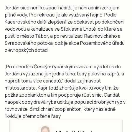
Jordán sice není koupací nádrží, je náhradním zdrojem
pitné vody. Pro rekreaci je ale využívaný hojně. Podle
Kacerovského další zlepšení lze očekávat po dokončení
vodovodu a kanalizace ve Stoklasné Lhotě, do které se
pustilo město Tábor, a po revitalizaci Radimovického a
Svrabovského potoka, což je akce Pozemkového úřadu
z evropských dotací.
„Po dohodě s Českým rybářským svazem byla letos do
Jordánu vysazena jen jedna tuna, tedy polovina kaprů, a
naproti tomu více candátů,“ dodal zajímavost
místostarosta. Kapr totiž zhoršuje kvalitu vody tím, že
požírá zooplankton a tím podporuje růst sinic. Candát
naopak coby dravá ryba udržuje populaci drobných ryb v
rovnováze, čímž chrání zooplankton, který následně
likviduje přemnožené řasy.