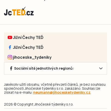
Jižní Čechy TEĎ
Jižní Čechy TEĎ
jihoceske_tydeniky
Sociální sítě jednotlivých regionů:
Jakékoliv užití obsahu, včetně převzetí článků, je bez souhlasu
společnosti Jihočeské týdeníky s.r.o. zakázáno. Souhlas lze
získat na e-mailu:
neumann@jihocesketydeniky.cz
.
2026 © Copyright Jihočeské týdeníky s.r.o.