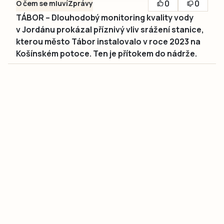
0
0
O čem se mluví
Zprávy
TÁBOR – Dlouhodobý monitoring kvality vody
v Jordánu prokázal příznivý vliv srážení stanice,
kterou město Tábor instalovalo v roce 2023 na
Košínském potoce. Ten je přítokem do nádrže.