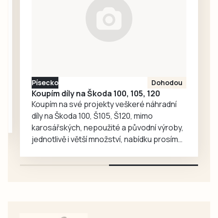
zároveň si
připomenout
dětství a vůně
domova. Skvělý
teplý i studený, k
obědu i ke
vzpomínání.
Písecko
Dohodou
Koupím díly na Škoda 100, 105, 120
Koupím na své projekty veškeré náhradní
díly na Škoda 100, Š105, Š120, mimo
karosářských, nepoužité a původní výroby,
jednotlivě i větší množství, nabídku prosím
pouze na e-mail: svorpi@seznam.cz.