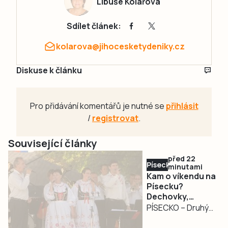
Libuše Kolářová
Sdílet článek:
kolarova@jihocesketydeniky.cz
Diskuse k článku
Pro přidávání komentářů je nutné se
přihlásit
/
registrovat
.
Související články
před 22
Písecko
minutami
Kam o víkendu na
Písecku?
Dechovky,
pohádkový les,
PÍSECKO – Druhý
jazz i Slavnost
srpnový víkend
venkova