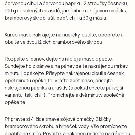
červenou cibuli a červenou papriku, 2 stroužky česneku,
100 g nesolených arašídů, jarní cibulku, sójovou omáčku,
bramborový škrob, sůl, pepř, chilli a 30 g másla.
Kuřecí maso nakrájejte na nudličky, osolte, opepřete a
obalte ve dvou lžících bramborového škrobu.
Rozpalte si pánev, dejte na ni olej a maso opečte.
Sundejte ho z pánve a na pánev dejte nakrájenou mrkev,
minutu ji opékejte. Přisypte nakrájenou cibuli a česnek,
opět minutu opékejte. Vraťte zpět maso, přidejte
nakrájenou papriku a arašídy (a pokud chcete pálivější
variantu, tak i chilli). Promíchejte a dvě minuty společně
opékejte.
Připravte si 4 lžíce tmavé sójové omáčky, 2 lžičky
bramborového škrobu a hrneček vody. Vše promíchejte
a nalijte na směs. Povařte, a nakonec přidejte nakrájenou