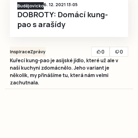
6. 12. 2021 13:05
Budějovicko
DOBROTY: Domácí kung-
pao s arašídy
0
0
Inspirace
Zprávy
Kuřecí kung-pao je asijské jídlo, které už ale v
naší kuchyni zdomácnělo. Jeho variant je
několik, my přinášíme tu, která nám velmi
zachutnala.