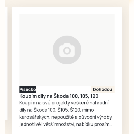
integrovaného
srdečně-cévních
dopravního
onemocnění nebo
systému IDESKA.
cévní mozkové
Ten přinesl mimo
příhody. Řada lidí
jiné sjednocení a
přitom o svém
úpravu ceníku
onemocnění
jízdného a tím
dlouhou dobu
začali senioři
vůbec neví. V…
starší 70 let platit
za cestování MHD.
To je předmětem
kritiky i v jiných
Písecko
Dohodou
městech. Český
Koupím díly na Škoda 100, 105, 120
Krumlov se…
Koupím na své projekty veškeré náhradní
díly na Škoda 100, Š105, Š120, mimo
karosářských, nepoužité a původní výroby,
jednotlivě i větší množství, nabídku prosím
pouze na e-mail: svorpi@seznam.cz.