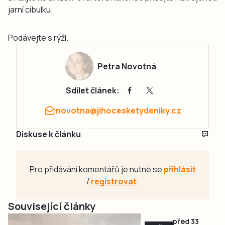
jarní cibulku.
Podávejte s rýží.
Petra Novotná
Sdílet článek:
novotna@jihocesketydeniky.cz
Diskuse k článku
Pro přidávání komentářů je nutné se
přihlásit
/
registrovat
.
Související články
před 33