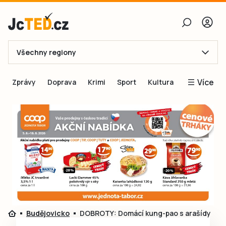
Všechny regiony
E-mail
Více
Zprávy
Doprava
Krimi
Sport
Kultura
Heslo
Blogy
Obnovit heslo
Inspirace
Čtenáři píší
Přihlásit se
Speciální přílohy
Přihlásit se přes Facebook
Inzerce
Ještě nemám účet, chci se
Registrovat
Budějovicko
DOBROTY: Domácí kung-pao s arašídy