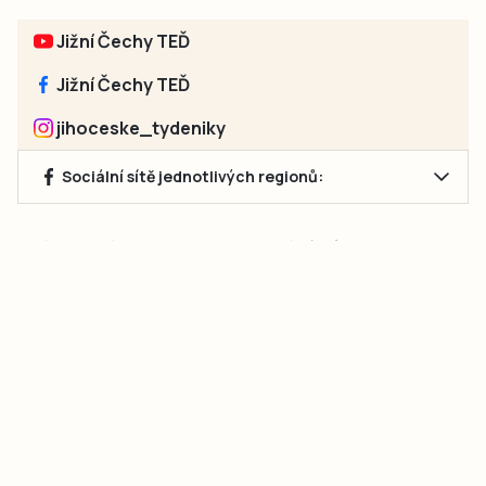
Jižní Čechy TEĎ
Jižní Čechy TEĎ
jihoceske_tydeniky
Sociální sítě jednotlivých regionů:
Jakékoliv užití obsahu, včetně převzetí článků, je bez souhlasu
společnosti Jihočeské týdeníky s.r.o. zakázáno. Souhlas lze
získat na e-mailu:
neumann@jihocesketydeniky.cz
.
2026 © Copyright Jihočeské týdeníky s.r.o.
Pravidla vkládání Inzerátů a zpracování osobních
údajů
Pravidla vkládání příspěvků