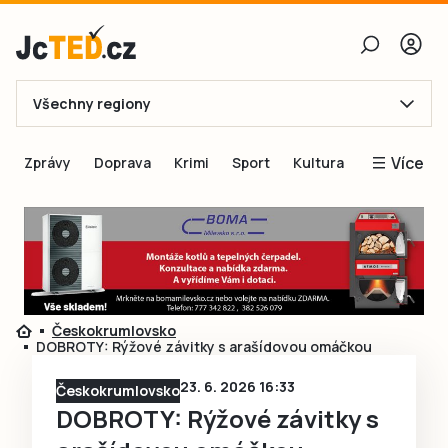
Všechny regiony
E-mail
Více
Zprávy
Doprava
Krimi
Sport
Kultura
Heslo
Blogy
Obnovit heslo
Inspirace
Čtenáři píší
Přihlásit se
Speciální přílohy
Českokrumlovsko
Přihlásit se přes Facebook
Inzerce
DOBROTY: Rýžové závitky s arašídovou omáčkou
Ještě nemám účet, chci se
Registrovat
23. 6. 2026 16:33
Českokrumlovsko
DOBROTY: Rýžové závitky s