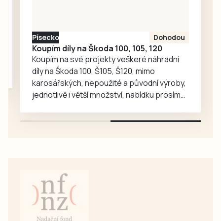
radost, ti jim na
oplátku vyprávějí
zajímavé příběhy.
Písecko
Dohodou
Koupím díly na Škoda 100, 105, 120
Koupím na své projekty veškeré náhradní
díly na Škoda 100, Š105, Š120, mimo
karosářských, nepoužité a původní výroby,
jednotlivě i větší množství, nabídku prosím
pouze na e-mail: svorpi@seznam.cz.