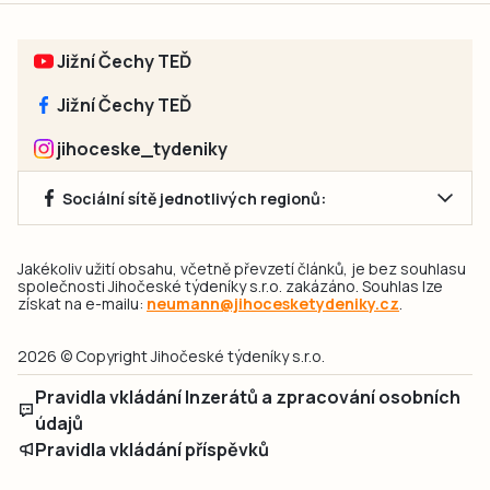
Jižní Čechy TEĎ
Jižní Čechy TEĎ
jihoceske_tydeniky
Sociální sítě jednotlivých regionů:
Jakékoliv užití obsahu, včetně převzetí článků, je bez souhlasu
společnosti Jihočeské týdeníky s.r.o. zakázáno. Souhlas lze
získat na e-mailu:
neumann@jihocesketydeniky.cz
.
2026 © Copyright Jihočeské týdeníky s.r.o.
Pravidla vkládání Inzerátů a zpracování osobních
údajů
Pravidla vkládání příspěvků