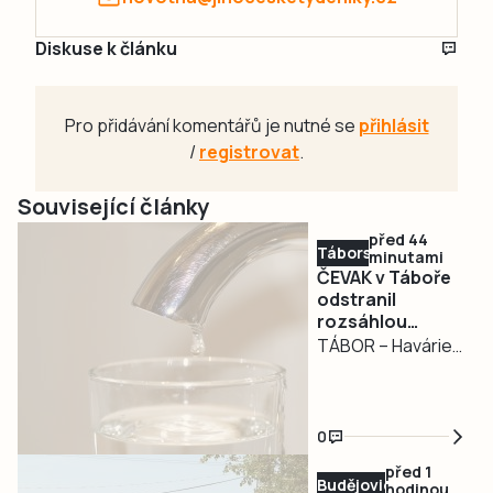
Diskuse k článku
Pro přidávání komentářů je nutné se
přihlásit
/
registrovat
.
Související články
před 44
Táborsko
minutami
ČEVAK v Táboře
odstranil
rozsáhlou
havárii a v půl
TÁBOR – Havárie
osmé spustil
vodovodu, po
vodu
které se dnes
odpoledne ocitla
0
bez vody zhruba
před 1
třetina města v
Budějovicko
hodinou