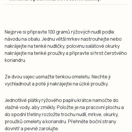
Nejprve si připravte 100 gramů rýžových nudlí podle
návodu na obalu. Jednu větší mrkev nastrouhejte nebo
nakrájejte na tenké nudličky, polovinu salátové okurky
nakrájejte na tenké proužky a připravte si hrst čerstvého
koriandru.
Ze dvou vajec usmažte tenkou omeletu. Nechte ji
vychladnout a poté ji nakrájejte na úzké proužky.
Jednotlivé plátky rýžového papíru krátce namočte do
vlažné vody, aby změkly. Položte je na pracovní plochu a
do spodní třetiny rozložte trochu nudlí, mrkve, okurky,
proužků omelety a koriandru. Přehněte boční strany
dovnitř a pevně zarolujte.