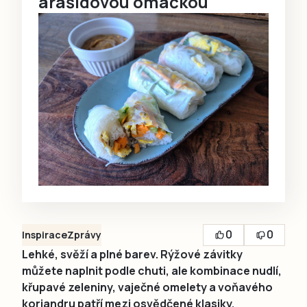
arašídovou omáčkou
0
0
Inspirace
Zprávy
Lehké, svěží a plné barev. Rýžové závitky
můžete naplnit podle chuti, ale kombinace nudlí,
křupavé zeleniny, vaječné omelety a voňavého
koriandru patří mezi osvědčené klasiky.