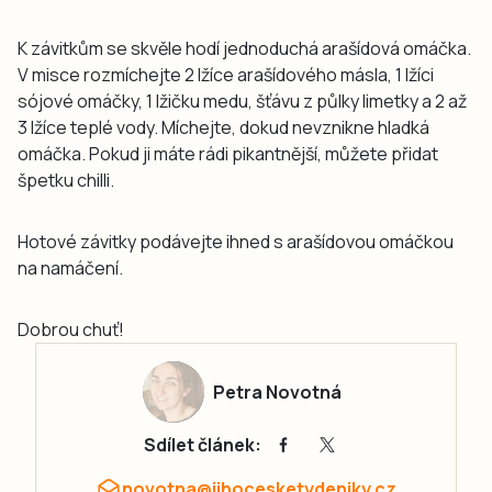
K závitkům se skvěle hodí jednoduchá arašídová omáčka.
V misce rozmíchejte 2 lžíce arašídového másla, 1 lžíci
sójové omáčky, 1 lžičku medu, šťávu z půlky limetky a 2 až
3 lžíce teplé vody. Míchejte, dokud nevznikne hladká
omáčka. Pokud ji máte rádi pikantnější, můžete přidat
špetku chilli.
Hotové závitky podávejte ihned s arašídovou omáčkou
na namáčení.
Dobrou chuť!
Petra Novotná
Sdílet článek:
novotna@jihocesketydeniky.cz