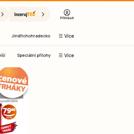
Přihlásit
Více
Jindřichohradecko
Více
íší
Speciální přílohy
Prachaticko
Inzerce
Obnovit heslo
řihlásit se
it se přes Facebook
čet, chci se
Registrovat