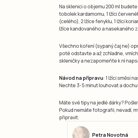
Na sklenici o objemu 200 ml budet
tobolek kardamomu, 1 lžíci červené
(celého), 2 lžíce fenyklu, 1 lžíci kor
lžíce kandovaného a nasekaného z
Všechno koření (sypaný čaj ne) op
poté odstavte a až zchladne, vmíc
skleničky a nezapomeňte k ní napsat
Návod na přípravu
: 1 lžíci směsi n
Nechte 3-5 minut louhovat a doch
Máte své tipy na jedlé dárky? Pošle
Pokud nemáte fotografii, nevadí, m
připravit.
Petra Novotná