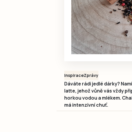
Inspirace
Zprávy
Dáváte rádi jedlé dárky? Nami
latte, jehož vůně vás vždy p
horkou vodou a mlékem. Chai 
má intenzivní chuť.