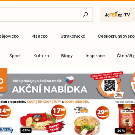
dějovicko
Písecko
Strakonicko
Českokrumlovsko
E-mail
Sport
Kultura
Blogy
Inspirace
Čtenáři p
Heslo
P
Přihlás
Ještě nemám ú