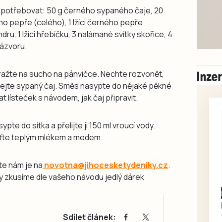
e potřebovat: 50 g černého sypaného čaje, 20
ho pepře (celého), 1 lžíci černého pepře
iandru, 1 lžíci hřebíčku, 3 nalámané svítky skořice, 4
ázvoru.
ražte na sucho na pánvičce. Nechte rozvonět,
hejte sypaný čaj. Směs nasypte do nějaké pěkné
 lísteček s návodem, jak čaj připravit.
asypte do sítka a přelijte ji 150 ml vroucí vody.
uťte teplým mlékem a medem.
te nám je na
novotna@jihocesketydeniky.cz
.
y zkusíme dle vašeho návodu jedlý dárek
Sdílet článek: