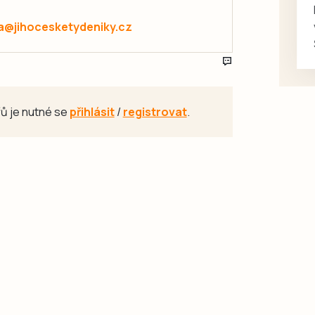
a@jihocesketydeniky.cz
ů je nutné se
přihlásit
/
registrovat
.