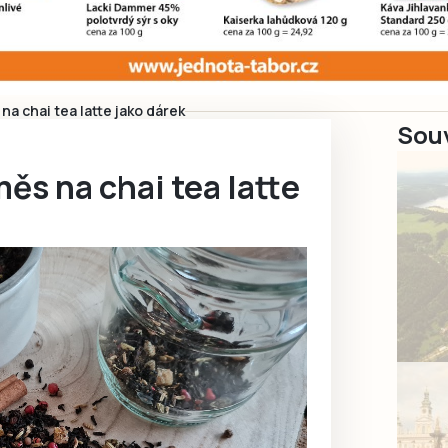
 chai tea latte jako dárek
Souv
s na chai tea latte