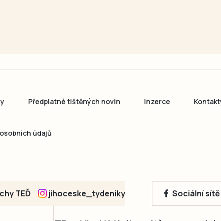
ny
Předplatné tištěných novin
Inzerce
Kontakt
osobních údajů
echy TEĎ
jihoceske_tydeniky
Sociální sít