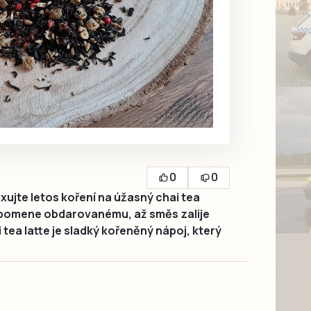
0
0
xujte letos koření na úžasný chai tea
řipomene obdarovanému, až směs zalije
tea latte je sladký kořeněný nápoj, který