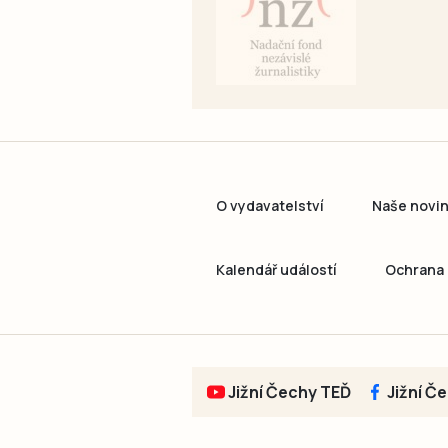
O vydavatelství
Naše novi
Kalendář událostí
Ochrana 
Jižní Čechy TEĎ
Jižní Č