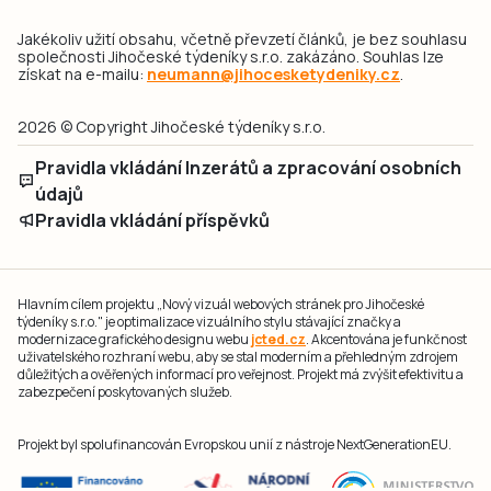
Jakékoliv užití obsahu, včetně převzetí článků, je bez souhlasu
společnosti Jihočeské týdeníky s.r.o. zakázáno. Souhlas lze
získat na e-mailu:
neumann@jihocesketydeniky.cz
.
2026 © Copyright Jihočeské týdeníky s.r.o.
Pravidla vkládání Inzerátů a zpracování osobních
údajů
Pravidla vkládání příspěvků
Hlavním cílem projektu „Nový vizuál webových stránek pro Jihočeské
týdeníky s.r.o." je optimalizace vizuálního stylu stávající značky a
modernizace grafického designu webu
jcted.cz
. Akcentována je funkčnost
uživatelského rozhraní webu, aby se stal moderním a přehledným zdrojem
důležitých a ověřených informací pro veřejnost. Projekt má zvýšit efektivitu a
zabezpečení poskytovaných služeb.
Projekt byl spolufinancován Evropskou unií z nástroje NextGenerationEU.