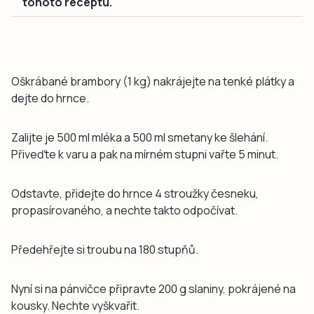
tohoto receptu.
Oškrábané brambory (1 kg) nakrájejte na tenké plátky a
dejte do hrnce.
Zalijte je 500 ml mléka a 500 ml smetany ke šlehání.
Přiveďte k varu a pak na mírném stupni vařte 5 minut.
Odstavte, přidejte do hrnce 4 stroužky česneku,
propasírovaného, a nechte takto odpočívat.
Předehřejte si troubu na 180 stupňů.
Nyní si na pánvičce připravte 200 g slaniny, pokrájené na
kousky. Nechte vyškvařit.