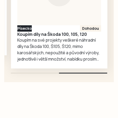
ohlas. Zájem o
medvědy baribaly
vzrostl. Zoo se
proto rozhodla, že
Písecko
Dohodou
je zájemcům
Koupím díly na Škoda 100, 105, 120
představí
Koupím na své projekty veškeré náhradní
mnohem…
díly na Škoda 100, Š105, Š120, mimo
karosářských, nepoužité a původní výroby,
jednotlivě i větší množství, nabídku prosím
pouze na e-mail: svorpi@seznam.cz.