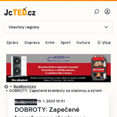
Všechny regiony
E-mail
Více
Zprávy
Doprava
Krimi
Sport
Kultura
Heslo
Blogy
Obnovit heslo
Inspirace
Čtenáři píší
Přihlásit se
Speciální přílohy
Budějovicko
Přihlásit se přes Facebook
Inzerce
DOBROTY: Zapečené brambory se slaninou a sýrem
Ještě nemám účet, chci se
Registrovat
19. 1. 2023 10:51
Budějovicko
DOBROTY: Zapečené