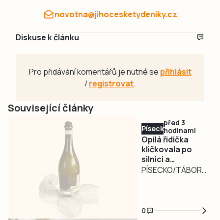
novotna@jihocesketydeniky.cz
Diskuse k článku
Pro přidávání komentářů je nutné se
přihlásit
/
registrovat
.
Související články
před 3
Písecko
hodinami
Opilá řidička
kličkovala po
silnici a
ohrožovala
PÍSECKO/TÁBORSKO
ostatní.
– Nebezpečně
Nadýchala téměř
kličkující osobní
3,3 promile
automobil
0
zaměstnal ve