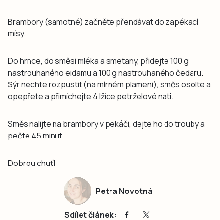
Brambory (samotné) začněte přendávat do zapékací
mísy.
Do hrnce, do směsi mléka a smetany, přidejte 100 g
nastrouhaného eidamu a 100 g nastrouhaného čedaru.
Sýr nechte rozpustit (na mírném plameni), směs osolte a
opepřete a přimíchejte 4 lžíce petrželové nati.
Směs nalijte na brambory v pekáči, dejte ho do trouby a
pečte 45 minut.
Dobrou chuť!
Petra Novotná
Sdílet článek: