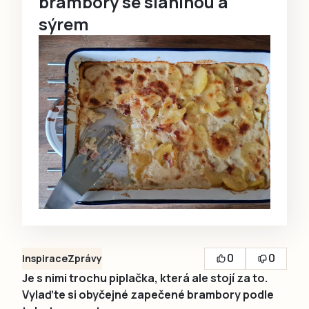
brambory se slaninou a
sýrem
0
0
Inspirace
Zprávy
Je s nimi trochu piplačka, která ale stojí za to.
Vylaďte si obyčejné zapečené brambory podle