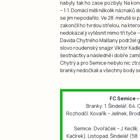
nabyly, tak ho zase pozbyly. Na ko
– 1:1. Domácí měli několik náznaků 
se jim nepodařilo. Ve 28. minutě si 
zakončil ho tvrdou střelou, na ktero
nedokázal ji vytěsnit mimo tři tyče 
Davida Chytrého Malšany podržel g
slovo roudenský snajpr Viktor Kadle
šestnáctky a následně i dobře zamíři
Chytrý a pro Semice nebylo nic ztra
branky nedočkali a všechny body se
FC Semice –
Branky: 1. Šindelář, 64. 
Rozhodčí: Kovařík – Jelínek, Bro
Semice: Dvořáček – J. Keclík,
Kačírek), Listopad, Šindelář (58.