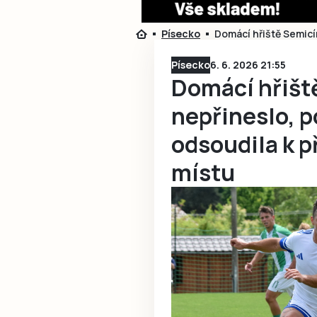
Písecko
Domácí hřiště Semicí
Písecko
6. 6. 2026 21:55
Domácí hřišt
nepřineslo, 
odsoudila k 
místu