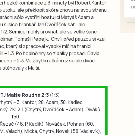
nci hezké kombinace z 3. minuty byl Robert Kántor
mazlivé, ihned k odběru.
do útoku, ale překlopit skóre znovu na svou stranu
parádní sólo vystřihl hostující Matyáš Adam a
u si sice brankář Jan Dvořáček sáhl, ale
– 1:2. Semice mohly srovnat, ale ve velké šanci
ólman Tomáš Hřebejk. Chvíli před pauzou si vzal
c, který si zpracoval vysoký míč na hranici
l – 1:3. Po hodině hry se z dálky prosadil David
ceno – 2:3. Ve zbytku utkání už se ale diváci
 stěhovaly k Malši.
 TJ Malše Roudné 2:3
(1:3)
Chytrý – 3. Kántor, 28. Adam, 38. Kadlec
dský. ŽK: 2:1 (Chytrý, Dvořáček – Adam). Diváků:
150
 Řezáč (46. P. Keclík), Nováček, Pohnán (60.
 M. Valach), Micka, Chytrý, Novák (58. Václavík),