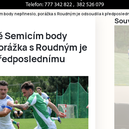
m body nepřineslo, porážka s Roudným je odsoudila k předposled
Souv
ě Semicím body
porážka s Roudným je
předposlednímu