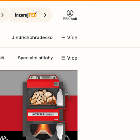
Přihlásit
Více
Jindřichohradecko
Více
íší
Speciální přílohy
Prachaticko
Inzerce
Obnovit heslo
řihlásit se
it se přes Facebook
čet, chci se
Registrovat