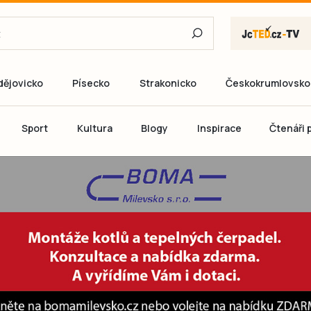
dějovicko
Písecko
Strakonicko
Českokrumlovsko
E-mail
Sport
Kultura
Blogy
Inspirace
Čtenáři p
Heslo
P
Přihlás
Ještě nemám ú