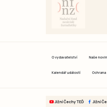
O vydavatelství
Naše novi
Kalendář událostí
Ochrana 
Jižní Čechy TEĎ
Jižní Č