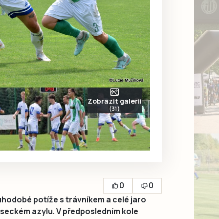
Zobrazit galerii
(31)
0
0
uhodobé potíže s trávníkem a celé jaro
píseckém azylu. V předposledním kole