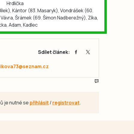
Hrdlička
ílek), Kántor (83. Masaryk), Vondrášek (60.
 Vávra, Šrámek (69. Šimon Nadberežný), Zíka,
ka, Adam, Kadlec
Sdílet článek:
zikova73@seznam.cz
ů je nutné se
přihlásit
/
registrovat
.