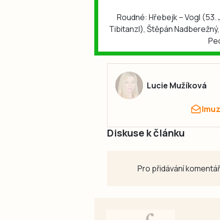
Roudné: Hřebejk – Vogl (53. J
Tibitanzl), Štěpán Nadberežný,
Pec
Lucie Mužíková
lmu
Diskuse k článku
Pro přidávání komentář