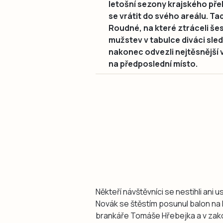
letošní sezony krajského pře
se vrátit do svého areálu. Ta
Roudné, na které ztráceli šes
mužstev v tabulce diváci sle
nakonec odvezli nejtěsnější v
na předposlední místo.
Někteří návštěvníci se nestihli ani u
Novák se štěstím posunul balon na
brankáře Tomáše Hřebejka a v zakon