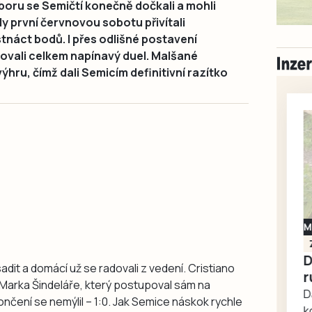
boru se Semičtí konečně dočkali a mohli
dy první červnovou sobotu přivítali
tnáct bodů. I přes odlišné postavení
dovali celkem napínavý duel. Malšané
ýhru, čímž dali Semicím definitivní razítko
Milevsko
Zdarma / za odvoz
Daruji do dobrých
sadit a domácí už se radovali z vedení. Cristiano
rukou kotě
 Marka Šindeláře, který postupoval sám na
Daruji do dobrých rukou
čení se nemýlil – 1:0. Jak Semice náskok rychle
kotě-kočka, odčervené,