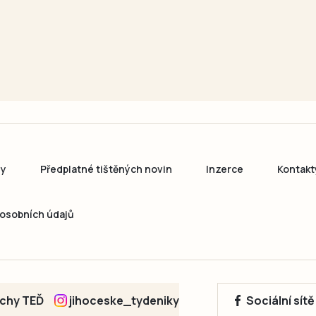
ny
Předplatné tištěných novin
Inzerce
Kontakt
osobních údajů
echy TEĎ
jihoceske_tydeniky
Sociální sít