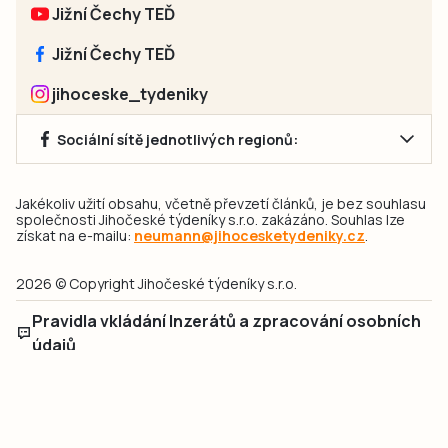
Jižní Čechy TEĎ
Jižní Čechy TEĎ
jihoceske_tydeniky
Sociální sítě jednotlivých regionů:
Jakékoliv užití obsahu, včetně převzetí článků, je bez souhlasu
společnosti Jihočeské týdeníky s.r.o. zakázáno. Souhlas lze
získat na e-mailu:
neumann@jihocesketydeniky.cz
.
2026 © Copyright Jihočeské týdeníky s.r.o.
Pravidla vkládání Inzerátů a zpracování osobních
údajů
Pravidla vkládání příspěvků
Hlavním cílem projektu „Nový vizuál webových stránek pro Jihočeské