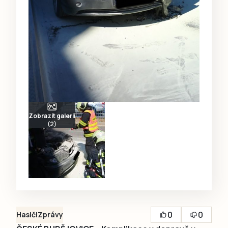
Zobrazit galerii
(2)
0
0
Hasiči
Zprávy