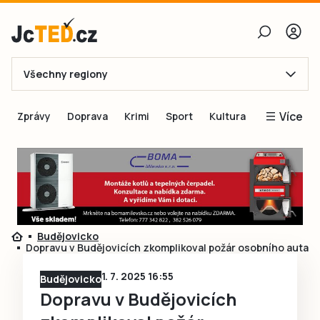
Všechny regiony
E-mail
Více
Zprávy
Doprava
Krimi
Sport
Kultura
Heslo
Blogy
Obnovit heslo
Inspirace
Čtenáři píší
Přihlásit se
Speciální přílohy
Budějovicko
Přihlásit se přes Facebook
Inzerce
Dopravu v Budějovicích zkomplikoval požár osobního auta
Ještě nemám účet, chci se
Registrovat
1. 7. 2025 16:55
Budějovicko
Dopravu v Budějovicích