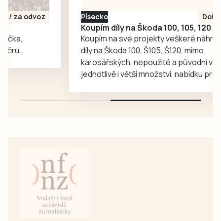
zajímavé příběhy.
Písecko
Dohodou
Koupím díly na Škoda 100, 105, 120
Koupím na své projekty veškeré náhradní
díly na Škoda 100, Š105, Š120, mimo
karosářských, nepoužité a původní výroby,
jednotlivě i větší množství, nabídku prosím
pouze na e-mail: svorpi@seznam.cz.