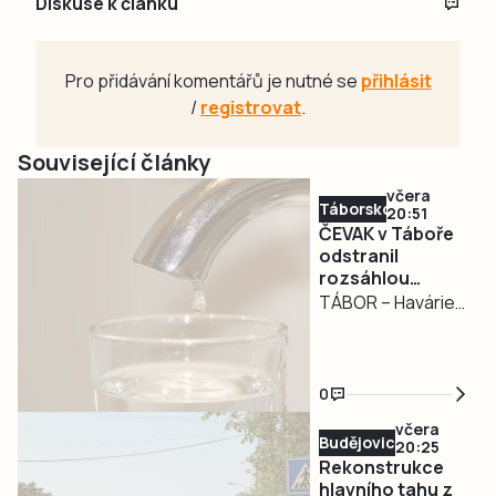
Diskuse k článku
Pro přidávání komentářů je nutné se
přihlásit
/
registrovat
.
Související články
včera
Táborsko
20:51
ČEVAK v Táboře
odstranil
rozsáhlou
havárii a v půl
TÁBOR – Havárie
osmé spustil
vodovodu, po
vodu
které se dnes
odpoledne ocitla
0
bez vody zhruba
včera
třetina města v
Budějovicko
20:25
severní části
Rekonstrukce
Tábora, je
hlavního tahu z