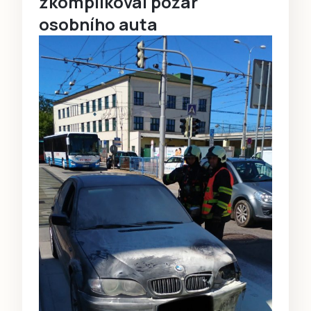
zkomplikoval požár
osobního auta