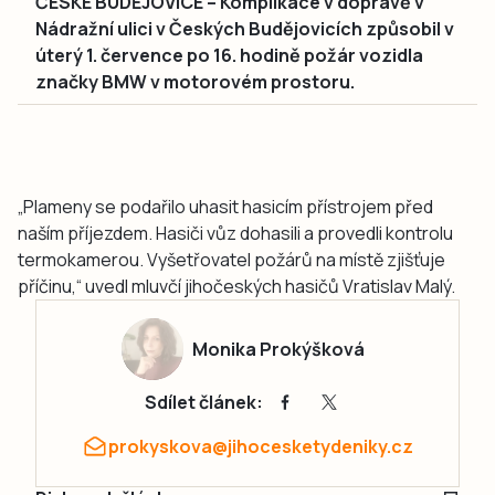
ČESKÉ BUDĚJOVICE – Komplikace v dopravě v
Nádražní ulici v Českých Budějovicích způsobil v
úterý 1. července po 16. hodině požár vozidla
značky BMW v motorovém prostoru.
„Plameny se podařilo uhasit hasicím přístrojem před
naším příjezdem. Hasiči vůz dohasili a provedli kontrolu
termokamerou. Vyšetřovatel požárů na místě zjišťuje
příčinu,“ uvedl mluvčí jihočeských hasičů Vratislav Malý.
Monika Prokýšková
Sdílet článek:
prokyskova@jihocesketydeniky.cz