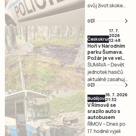
svůj život skokem
Národní park
na Strakonicku.
z okna v pátém
Šumava.
patře domu chtěl
0
ve čtvrtek 16.
17. 7.
července muž na
2026
Českokrumlovsko
12:48
jindřichohradeckém
Hoří v Národním
sídlišti Vajgar.
parku Šumava.
Tragédii zabránili
Požár je ve velmi
policisté s hasiči.
těžko
ŠUMAVA – Devět
přístupném
jednotek hasičů
terénu
aktuálně zasahuje
0
v Národním parku
Šumava, kde hoří
16. 7. 2026
Budějovicko
21:32
les. Požár je ve
V Římově se
velmi těžko
srazilo auto s
přístupném
autobusem
terénu, přímo k
ŘÍMOV – Dnes po
němu není možné
17. hodině vyjeli