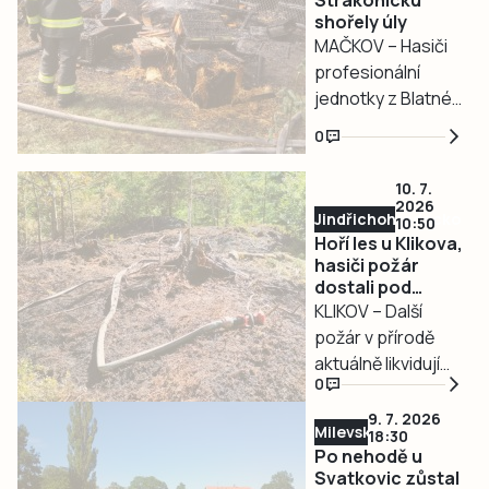
Strakonicku
shořely úly
přibližně 200
MAČKOV – Hasiči
metrů čtverečních
profesionální
se postupně
jednotky z Blatné
rozšířila na
společně se
podstatně větší
0
zásahovými
plochu.
dobrovolnými
10. 7.
sbory Blatné a
2026
Jindřichohradecko
10:50
Mačkova
Hoří les u Klikova,
zasahovaly v
hasiči požár
pátek 10.
dostali pod
července u
kontrolu
KLIKOV – Další
požáru úlů a
požár v přírodě
přilehlého
aktuálně likvidují
0
uskladněného
profesionální
dřeva u Mačkova
hasiči z Třeboně
9. 7. 2026
Milevsko
18:30
na Strakonicku.
spolu s
Po nehodě u
jednotkami
Svatkovic zůstal