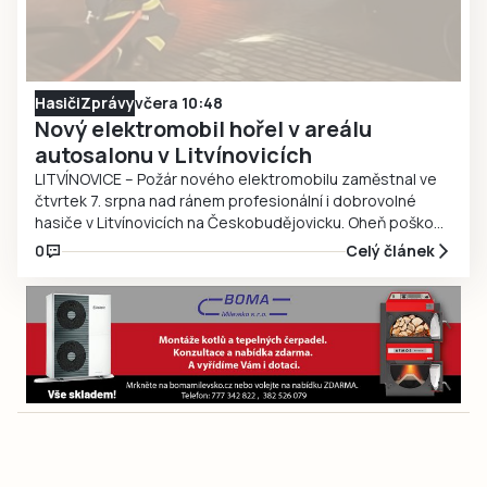
Hasiči
Zprávy
včera 10:48
Nový elektromobil hořel v areálu
autosalonu v Litvínovicích
LITVÍNOVICE – Požár nového elektromobilu zaměstnal ve
čtvrtek 7. srpna nad ránem profesionální i dobrovolné
hasiče v Litvínovicích na Českobudějovicku. Oheň poškodil
také dvě další vozidla stojící v těsné blízkosti. Předběžná
0
Celý článek
škoda byla vyčíslena na více než 2,5 milionu korun.