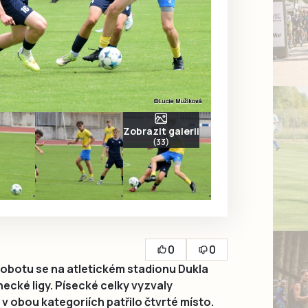
Zobrazit galerii
(33)
0
0
obotu se na atletickém stadionu Dukla
necké ligy. Písecké celky vyzvaly
v obou kategoriích patřilo čtvrté místo.