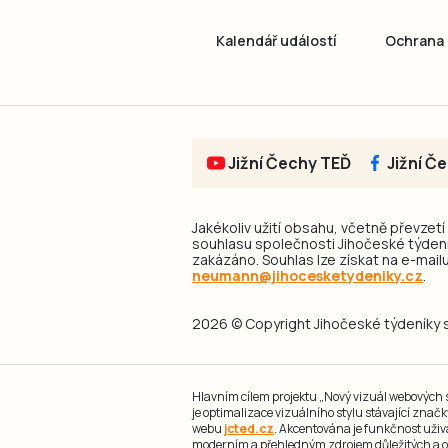
Kalendář událostí
Ochrana 
Jižní Čechy TEĎ
Jižní Č
Jakékoliv užití obsahu, včetně převzetí
souhlasu společnosti Jihočeské týdeník
zakázáno. Souhlas lze získat na e-mailu
neumann@jihocesketydeniky.cz
.
2026 © Copyright Jihočeské týdeníky s.
Hlavním cílem projektu „Nový vizuál webových st
je optimalizace vizuálního stylu stávající zna
webu
jcted.cz
. Akcentována je funkčnost uživ
moderním a přehledným zdrojem důležitých a ov