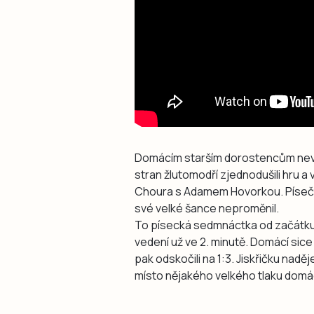
Domácím starším dorostencům nevyš
stran žlutomodří zjednodušili hru a 
Choura s Adamem Hovorkou. Písečtí
své velké šance neproměnil.
To písecká sedmnáctka od začátku 
vedení už ve 2. minutě. Domácí si
pak odskočili na 1:3. Jiskřičku naděj
místo nějakého velkého tlaku domác