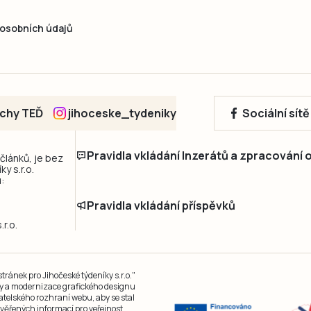
osobních údajů
echy TEĎ
jihoceske_tydeniky
Sociální sít
Pravidla vkládání Inzerátů a zpracování
 článků, je bez
y s.r.o.
:
Pravidla vkládání příspěvků
r.o.
ránek pro Jihočeské týdeníky s.r.o."
čky a modernizace grafického designu
atelského rozhraní webu, aby se stal
ěřených informací pro veřejnost.