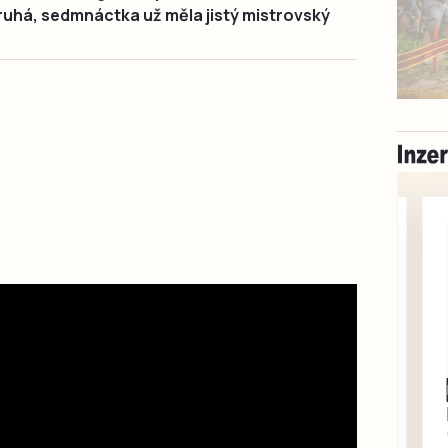
ruhá, sedmnáctka už měla jistý mistrovský
Milevsko
Zdarma / za odvoz
Daruji do dobrých