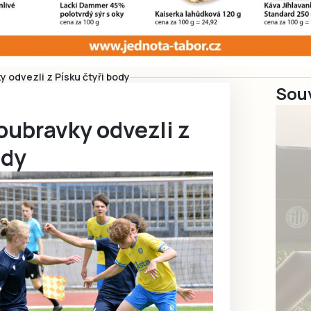
 odvezli z Písku čtyři body
Souv
oubravky odvezli z
ody