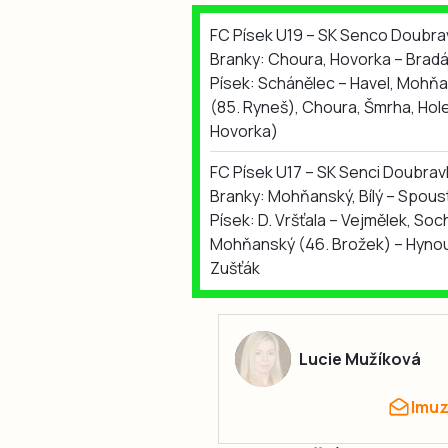
FC Písek U19 – SK Senco Doubrav
Branky: Choura, Hovorka – Bradá
Písek: Schánělec – Havel, Mohňan
(85. Ryneš), Choura, Šmrha, Hol
Hovorka)
FC Písek U17 – SK Senci Doubravk
Branky: Mohňanský, Bílý – Spous
Písek: D. Vršťala – Vejmělek, Soc
Mohňanský (46. Brožek) – Hynouš,
Zušťák
Lucie Mužíková
lmu