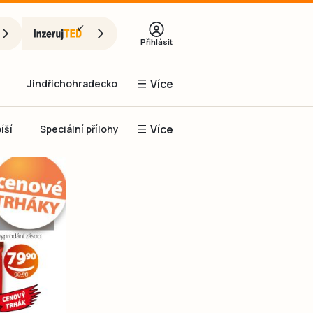
Přihlásit
Více
Jindřichohradecko
Více
íší
Speciální přílohy
Prachaticko
Inzerce
Obnovit heslo
řihlásit se
it se přes Facebook
čet, chci se
Registrovat