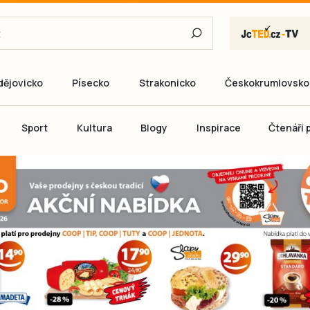
dějovicko
Písecko
Strakonicko
Českokrumlovsko
E-mail
Sport
Kultura
Blogy
Inspirace
Čtenáři p
Heslo
P
Přihlás
Ještě nemám ú