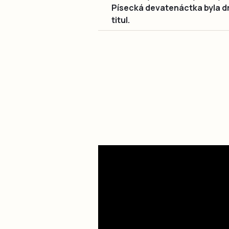
Písecká devatenáctka byla d
titul.