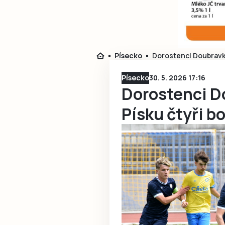
Písecko
Dorostenci Doubravky
Písecko
30. 5. 2026 17:16
Dorostenci D
Písku čtyři b