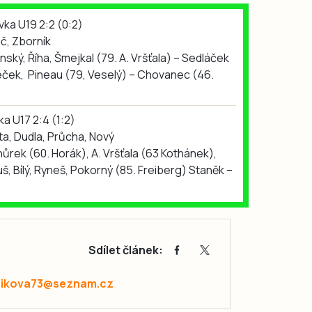
ka U19 2:2 (0:2)
č, Zborník
ský, Říha, Šmejkal (79. A. Vršťala) – Sedláček
eček, Pineau (79, Veselý) – Chovanec (46.
a U17 2:4 (1:2)
ta, Dudla, Průcha, Nový
hůrek (60. Horák), A. Vršťala (63 Kothánek),
 Bílý, Ryneš, Pokorný (85. Freiberg) Staněk –
Sdílet článek:
zikova73@seznam.cz