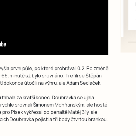
rukou kotě
Daruji do dobrých rukou
kotě-kočka, odčervené,
mazlivé, ihned k odběru.
la první půle, po které prohrávali 0:2. Po změně
v 65. minutě už bylo srovnáno. Trefili se Štěpán
 dokonce útočili na výhru, ale Adam Sedláček
tahala za kratší konec. Doubravka se ujala
ce rychle srovnali Šimonem Mohňanským, ale hosté
e pro Písek vykřesal po penaltě Matěj Bílý, ale
ích Doubravka pojistila tři body čtvrtou brankou.