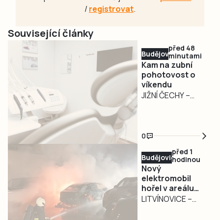
/
registrovat
.
Související články
před 48
Budějovicko
minutami
Kam na zubní
pohotovost o
víkendu
JIŽNÍ ČECHY –
Kromě krajské
zubní pohotovosti
v Lidické ulici
0
439/78 v Českých
před 1
Budějovicích,
Budějovicko
hodinou
která slouží pro
Nový
všechny
elektromobil
hořel v areálu
Jihočechy po celý
autosalonu v
LITVÍNOVICE –
týden, zachovávají
Litvínovicích
Požár nového
víkendové a