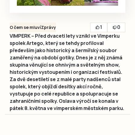
1
0
O čem se mluví
Zprávy
VIMPERK – Před dvaceti lety vznikl ve Vimperku
spolek Artego, který se tehdy profiloval
především jako historický a šermířský soubor
zaměřený na období gotiky. Dnes je z něj známá
skupina věnující se ohnivým a světelným show,
historickým vystoupením i organizaci festivalů.
Za dvě desetiletí se z malé party nadšenců stal
spolek, který objíždí desítky akcí ročně,
vystupuje po celé republice a spolupracuje se
zahraničními spolky. Oslava výročí se konala v
pátek 8. května ve vimperském městském parku.