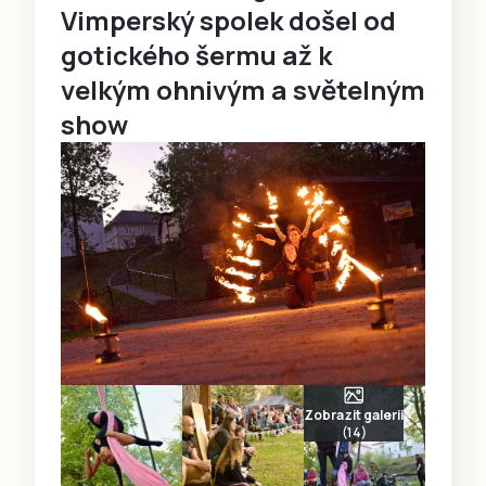
Vimperský spolek došel od
gotického šermu až k
velkým ohnivým a světelným
show
Zobrazit galerii
(14)