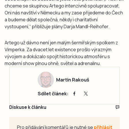
chceme se skupinou Artego intenzivně spolupracovat.
Oni nás navštíví v Německu a my zase přijedeme do Čech
a budeme dělat společná, někdy i charitativní
vystoupení,“ přibližuje plány Darja Mandl-Reihofer.
Artego už dávno není jen malým šermířským spolkem z
Vimperka. Za dvacet let existence prošlo výrazným
vývojem a dokázalo spojit historickou atmosféru s
moderní show plnou ohně, světel a adrenalinu.
Martin Rakouš
Sdílet článek:
Diskuse k článku
Pro přidávání komentářů je nutné se
přihlásit