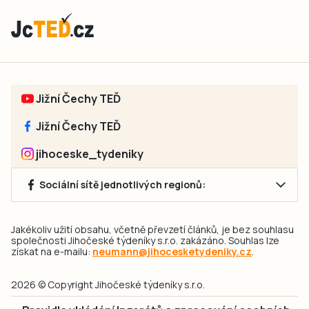
Jižní Čechy TEĎ
Jižní Čechy TEĎ
jihoceske_tydeniky
Sociální sítě jednotlivých regionů:
Jakékoliv užití obsahu, včetně převzetí článků, je bez souhlasu
společnosti Jihočeské týdeníky s.r.o. zakázáno. Souhlas lze
získat na e-mailu:
neumann@jihocesketydeniky.cz
.
2026 © Copyright Jihočeské týdeníky s.r.o.