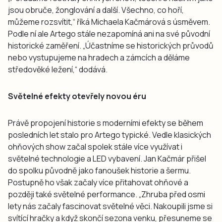
jsou obruče, žonglování a další. Všechno, co hoří,
můžeme rozsvítit,“ říká Michaela Kačmárová s úsměvem.
Podle ní ale Artego stále nezapomíná ani na své původní
historické zaměření. „Účastníme se historických průvodů
nebo vystupujeme na hradech a zámcích a děláme
středověké ležení,“ dodává.
Světelné efekty otevřely novou éru
Právě propojení historie s moderními efekty se během
posledních let stalo pro Artego typické. Vedle klasických
ohňových show začal spolek stále více využívat i
světelné technologie a LED vybavení. Jan Kačmár přišel
do spolku původně jako fanoušek historie a šermu.
Postupně ho však začaly více přitahovat ohňové a
později také světelné performance. „Zhruba před osmi
lety nás začaly fascinovat světelné věci. Nakoupili jsme si
svítící hračky a když skončí sezona venku, přesuneme se