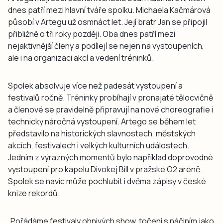
dnes patří mezi hlavní tváře spolku. Michaela Kačmárová
působí v Artegu už osmnáct let. Její bratr Jan se připojil
přibližně o tři roky později. Oba dnes patří mezi
nejaktivnější členy a podílejí se nejen na vystoupeních,
ale i na organizaci akcí a vedení tréninků.
Spolek absolvuje více než padesát vystoupení a
festivalů ročně. Tréninky probíhají v pronajaté tělocvičně
a členové se pravidelně připravují na nové choreografie i
technicky náročná vystoupení. Artego se během let
představilo na historických slavnostech, městských
akcích, festivalech i velkých kulturních událostech.
Jedním z výrazných momentů bylo například doprovodné
vystoupení pro kapelu Divokej Bill v pražské O2 aréně.
Spolek se navíc může pochlubit i dvěma zápisy v české
knize rekordů.
„Pořádáme festivaly ohnivých show, točení s náčiním jako