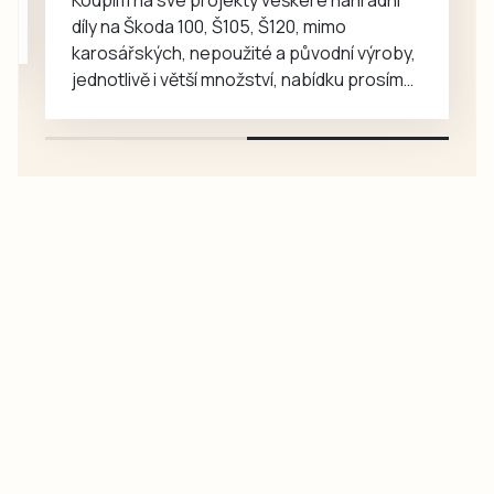
onemocnění
díly na Škoda 100, Š105, Š120, mimo
dlouhou dobu
karosářských, nepoužité a původní výroby,
vůbec neví. V…
jednotlivě i větší množství, nabídku prosím
pouze na e-mail: svorpi@seznam.cz.