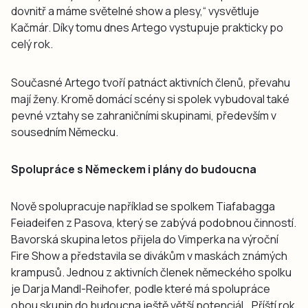
dovnitř a máme světelné show a plesy,“ vysvětluje
Kačmár. Díky tomu dnes Artego vystupuje prakticky po
celý rok.
Současné Artego tvoří patnáct aktivních členů, převahu
mají ženy. Kromě domácí scény si spolek vybudoval také
pevné vztahy se zahraničními skupinami, především v
sousedním Německu.
Spolupráce s Německem i plány do budoucna
Nově spolupracuje například se spolkem Tiafabagga
Feiadeifen z Pasova, který se zabývá podobnou činností.
Bavorská skupina letos přijela do Vimperka na výroční
Fire Show a představila se divákům v maskách známých
krampusů. Jednou z aktivních členek německého spolku
je Darja Mandl-Reihofer, podle které má spolupráce
obou skupin do budoucna ještě větší potenciál. „Příští rok