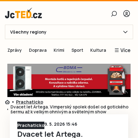
Všechny regiony
E-mail
Více
Zprávy
Doprava
Krimi
Sport
Kultura
Heslo
Blogy
Obnovit heslo
Inspirace
Čtenáři píší
Přihlásit se
Speciální přílohy
Prachaticko
Přihlásit se přes Facebook
Inzerce
Dvacet let Artega. Vimperský spolek došel od gotického
šermu až k velkým ohnivým a světelným show
Ještě nemám účet, chci se
Registrovat
9. 5. 2026 15:46
Prachaticko
Dvacet let Artega.