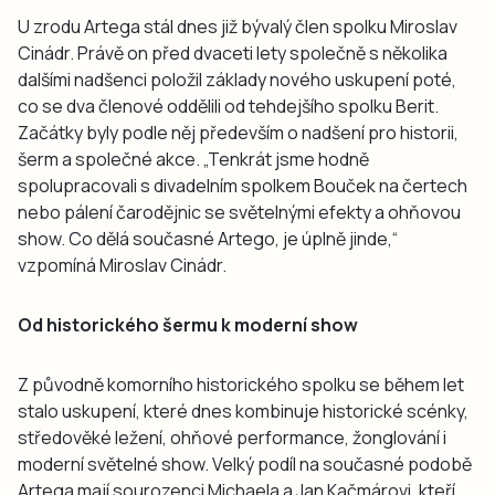
U zrodu Artega stál dnes již bývalý člen spolku Miroslav
Cinádr. Právě on před dvaceti lety společně s několika
dalšími nadšenci položil základy nového uskupení poté,
co se dva členové oddělili od tehdejšího spolku Berit.
Začátky byly podle něj především o nadšení pro historii,
šerm a společné akce. „Tenkrát jsme hodně
spolupracovali s divadelním spolkem Bouček na čertech
nebo pálení čarodějnic se světelnými efekty a ohňovou
show. Co dělá současné Artego, je úplně jinde,“
vzpomíná Miroslav Cinádr.
Od historického šermu k moderní show
Z původně komorního historického spolku se během let
stalo uskupení, které dnes kombinuje historické scénky,
středověké ležení, ohňové performance, žonglování i
moderní světelné show. Velký podíl na současné podobě
Artega mají sourozenci Michaela a Jan Kačmárovi, kteří