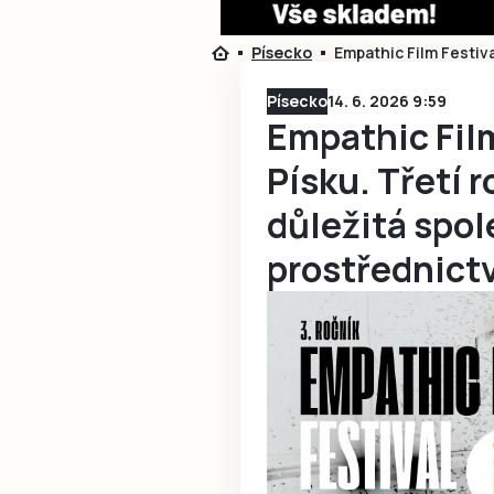
Písecko
Empathic Film Festiva
Písecko
14. 6. 2026 9:59
Empathic Film
Písku. Třetí 
důležitá spo
prostřednict