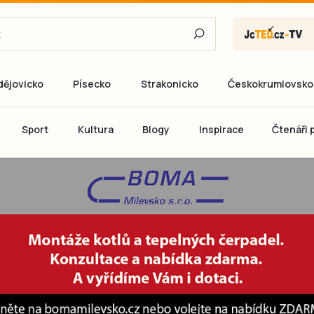
dějovicko
Písecko
Strakonicko
Českokrumlovsko
E-mail
Sport
Kultura
Blogy
Inspirace
Čtenáři p
Heslo
P
Přihlás
Ještě nemám ú