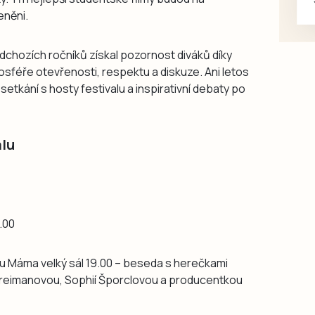
eněni.
edchozích ročníků získal pozornost diváků díky
osféře otevřenosti, respektu a diskuze. Ani letos
tkání s hosty festivalu a inspirativní debaty po
alu
5.00
lmu Máma velký sál 19.00 – beseda s herečkami
Freimanovou, Sophií Šporclovou a producentkou