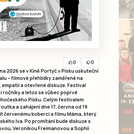
0
0
vna 2026 se v Kině Portyč v Písku uskuteční
valu – filmové přehlídky zaměřené na
 empatii a otevřené diskuze. Festival
 ročníky a letos se vůbec poprvé
jihočeského Písku. Celým festivalem
utka a zahájení dne 17. června od 19
řit červenému koberci a filmu Máma, který
eského lva. Po promítání bude diskuze s
vou, Veronikou Freimanovou a Sophií