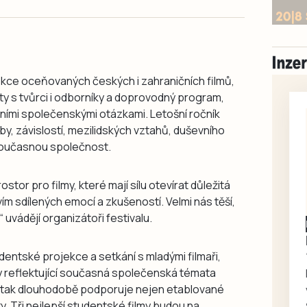
ekce oceňovaných českých i zahraničních filmů,
ty s tvůrci i odborníky a doprovodný program,
lními společenskými otázkami. Letošní ročník
, závislostí, mezilidských vztahů, duševního
a současnou společnost.
ostor pro filmy, které mají sílu otevírat důležitá
vím sdílených emocí a zkušeností. Velmi nás těší,
“ uvádějí organizátoři festivalu.
ntské projekce a setkání s mladými filmaři,
y reflektující současná společenská témata
 tak dlouhodobě podporuje nejen etablované
nty. Tři nejlepší studentské filmy budou na