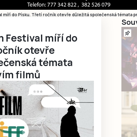
l míří do Písku. Třetí ročník otevře důležitá společenská témata p
Souv
 Festival míří do
ročník otevře
lečenská témata
vím filmů