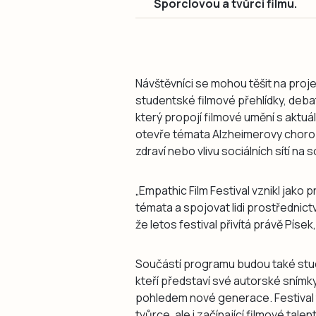
Šporclovou a tvůrci filmu.
Návštěvníci se mohou těšit na proj
studentské filmové přehlídky, deba
který propojí filmové umění s aktuá
otevře témata Alzheimerovy choroby
zdraví nebo vlivu sociálních sítí n
„Empathic Film Festival vznikl jako pr
témata a spojovat lidi prostřednict
že letos festival přivítá právě Písek,
Součástí programu budou také stude
kteří představí své autorské snímk
pohledem nové generace. Festival
tvůrce, ale i začínající filmové tale