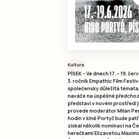
Kultura
PÍSEK – Ve dnech 17. – 19. čer
3. ročník Empathic Film Festi
společensky důležitá témata,
naváže na úspěšné předchozí
představí v novém prostředí 
provede moderátor Milan Pero
hodin v kině Portyč bude pat
získal několik nominací na Č
herečkami Elizavetou Maximo