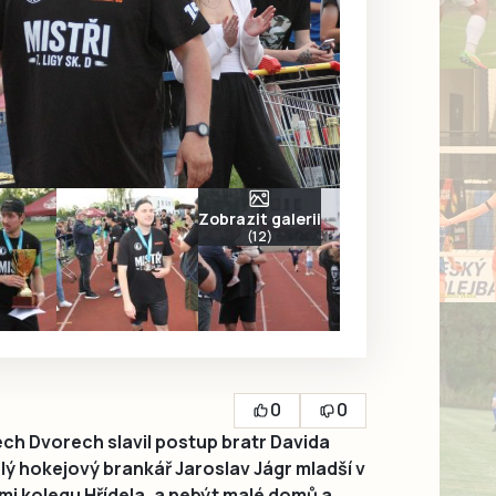
Zobrazit galerii
(12)
0
0
ch Dvorech slavil postup bratr Davida
valý hokejový brankář Jaroslav Jágr mladší v
mi kolegu Hřídela, a nebýt malé domů a