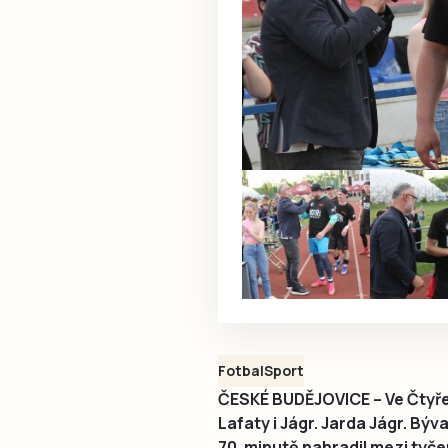
Fotbal
Sport
ČESKÉ BUDĚJOVICE – Ve Čtyře
Lafaty i Jágr. Jarda Jágr. Bý
70. minutě nahradil mezi tyče