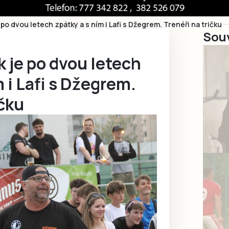
 po dvou letech zpátky a s ním i Lafi s Džegrem. Trenéři na tričku
Souv
k je po dvou letech
m i Lafi s Džegrem.
ičku