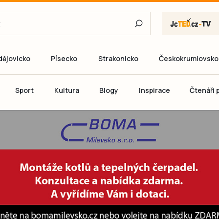
dějovicko
Písecko
Strakonicko
Českokrumlovsko
E-mail
Sport
Kultura
Blogy
Inspirace
Čtenáři p
Heslo
P
Přihlás
Ještě nemám ú