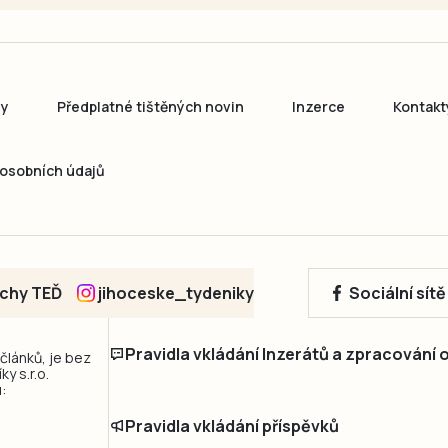
ny
Předplatné tištěných novin
Inzerce
Kontakt
osobních údajů
echy TEĎ
jihoceske_tydeniky
Sociální sít
Pravidla vkládání Inzerátů a zpracování
 článků, je bez
y s.r.o.
:
Pravidla vkládání příspěvků