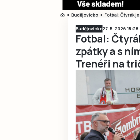
Budějovicko
Fotbal: Čtyrák je
Budějovicko
27. 5. 2026 15:28
Fotbal: Čtyrá
zpátky a s ní
Trenéři na tr