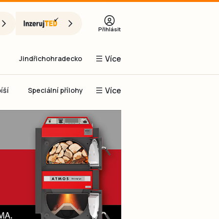
Přihlásit
Více
Jindřichohradecko
Více
íší
Speciální přílohy
Prachaticko
Inzerce
Obnovit heslo
řihlásit se
it se přes Facebook
čet, chci se
Registrovat