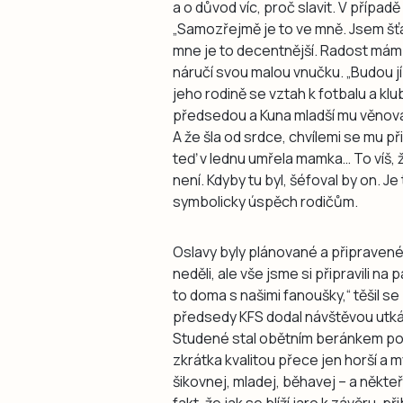
a o důvod víc, proč slavit. V přípa
„Samozřejmě je to ve mně. Jsem šťast
mne je to decentnější. Radost mám v
náručí svou malou vnučku. „Budou jí d
jeho rodině se vztah k fotbalu a klu
předsedou a Kuna mladší mu věnov
A že šla od srdce, chvílemi se mu př
teď v lednu umřela mamka… To víš, že
není. Kdyby tu byl, šéfoval by on. J
symbolicky úspěch rodičům.
Oslavy byly plánované a připravené 
neděli, ale vše jsme si připravili n
to doma s našimi fanoušky,“ těšil se
předsedy KFS dodal návštěvou utkání 
Studené stal obětním beránkem pos
zkrátka kvalitou přece jen horší a
šikovnej, mladej, běhavej – a někte
fakt, že jak se blíží jaro k závěru,