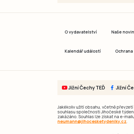
O vydavatelství
Naše novi
Kalendář událostí
Ochrana 
Jižní Čechy TEĎ
Jižní Č
Jakékoliv užití obsahu, včetně převzetí
souhlasu společnosti Jihočeské týdeník
zakázáno. Souhlas lze získat na e-mailu
neumann@jihocesketydeniky.cz
.