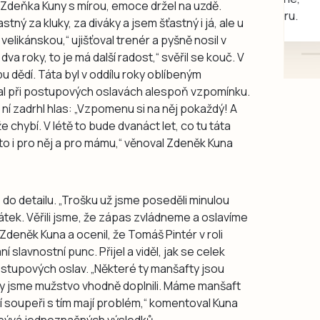
dě Zdeňka Kuny s mírou, emoce držel na uzdě.
mazlivé, ihned k odběru.
ný za kluky, za diváky a jsem šťastný i já, ale u
elikánskou,“ ujišťoval trenér a pyšně nosil v
va roky, to je má další radost,“ svěřil se kouč. V
bu dědí. Táta byl v oddílu roky oblíbeným
al při postupových oslavách alespoň vzpomínku.
i ní zadrhl hlas: „Vzpomenu si na něj pokaždý! A
 chybí. V létě to bude dvanáct let, co tu táta
e to i pro něj a pro mámu,“ věnoval Zdeněk Kuna
do detailu. „Trošku už jsme poseděli minulou
a pátek. Věřili jsme, že zápas zvládneme a oslavíme
 Zdeněk Kuna a ocenil, že Tomáš Pintér v roli
slavnostní punc. Přijel a viděl, jak se celek
tupových oslav. „Některé ty manšafty jsou
 my jsme mužstvo vhodně doplnili. Máme manšaft
ří soupeři s tím mají problém,“ komentoval Kuna
 přibývá jednoznačných výsledků.