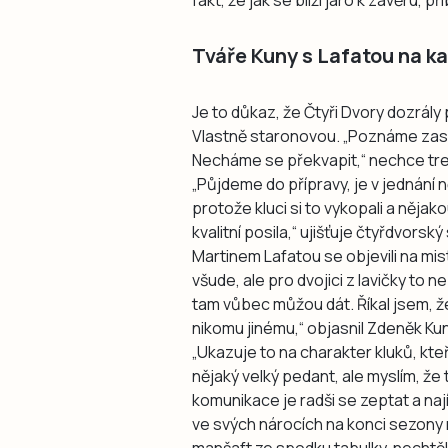
Tváře Kuny s Lafatou na k
Je to důkaz, že Čtyři Dvory dozrál
Vlastně staronovou. „Poznáme zase
Necháme se překvapit,“ nechce tren
„Půjdeme do přípravy, je v jednání 
protože kluci si to vykopali a nějako
kvalitní posila,“ ujišťuje čtyřdvorský
Martinem Lafatou se objevili na mis
všude, ale pro dvojici z lavičky to ne
tam vůbec můžou dát. Říkal jsem, ž
nikomu jinému,“ objasnil Zdeněk Kun
„Ukazuje to na charakter kluků, kte
nějaký velký pedant, ale myslím, že
komunikace je radši se zeptat a nají
ve svých nárocích na konci sezony n
manšaft ze spodku tabulky, nechtě