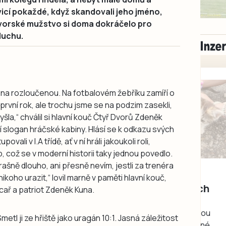
icí pokaždé, když skandovali jeho jméno,
dvorské mužstvo si doma dokráčelo pro
duchu.
na rozloučenou. Na fotbalovém žebříku zamíří o
 první rok, ale trochu jsme se na podzim zasekli,
šla,“ chválil si hlavní kouč Čtyř Dvorů Zdeněk
í slogan hráčské kabiny. Hlásí se k odkazu svých
li v I.A třídě, ať v ní hráli jakoukoli roli,
p, což se v moderní historii taky jednou povedlo.
Milevsko
rašně dlouho, ani přesně nevím, jestli za trenéra
Zdarma / za odvoz
oho urazit,“ lovil marně v paměti hlavní kouč,
Daruji do dobrých
dcař a patriot Zdeněk Kuna.
rukou kotě
Daruji do dobrých rukou
tl ji ze hřiště jako uragán 10:1. Jasná záležitost
kotě-kočka, odčervené,