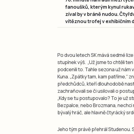
fanoušků, kterým kynul rukav
zíval by v bráně nudou. Čtyř
vítěznou trofej v exhibičním 
Po dvou letech SK mává sedmé lize 
stupínek výš. „Už jsme to chtěli ten
podcenili to. Tahle sezona už nám vy
Kuna. „Zpátky tam, kam patříme,“ zn
předchůdců, kteří dlouhodobě nastupova
zachraňovali se či usilovali o postu
„Kdy se tu postupovalo? To je už st
Bezpalce, nebo Brozmana, nechci nik
bývalý hráč, ale hlavně čtyrácký sr
Jeho tým právě přehrál Studenou. Sme