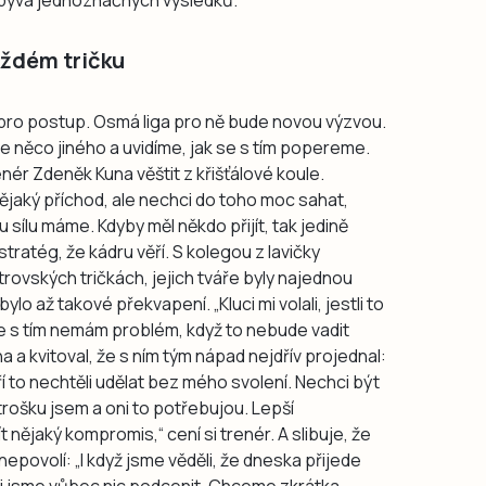
aždém tričku
y pro postup. Osmá liga pro ně bude novou výzvou.
 něco jiného a uvidíme, jak se s tím popereme.
ér Zdeněk Kuna věštit z křišťálové koule.
nějaký příchod, ale nechci do toho moc sahat,
u sílu máme. Kdyby měl někdo přijít, tak jedině
 stratég, že kádru věří. S kolegou z lavičky
trovských tričkách, jejich tváře byly najednou
bylo až takové překvapení. „Kluci mi volali, jestli to
e s tím nemám problém, když to nebude vadit
a a kvitoval, že s ním tým nápad nejdřív projednal:
ří to nechtěli udělat bez mého svolení. Nechci být
 trošku jsem a oni to potřebujou. Lepší
t nějaký kompromis,“ cení si trenér. A slibuje, že
epovolí: „I když jsme věděli, že dneska přijede
li jsme vůbec nic podcenit. Chceme zkrátka