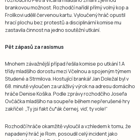
brankovou možnost. Rozhodčí nařídil přímý volný kop a
Frolíkovi udělil červenou kartu. Vyloučený hráč opustil
hrací plochu bez protestů a disciplinární komise mu
zastavila činnost na jedno soutěžní utkání.
Pět zápasů za rasismus
Mnohem závažnější případ řešila komise po utkání 1.A
třídy mladšího dorostu mezi Včelnou a spojeným týmem
Studené a Strmilova. Hostující brankář Jan Doležal byl v
68. minutě vyloučen za urážlivý výrok na adresu domácího
hráče Denise Košíka. Podle zprávy rozhodčího Josefa
Ovčáčka mladšího na soupeře během nepřerušené hry
zakřičel: „Ty jsi fakt ču*ák černej, viď, ty vole!“
Rozhodčí hráče okamžitě vyloučil a vzhledem k tomu, že
napadený hráč je Rom, posoudil celý incident jako