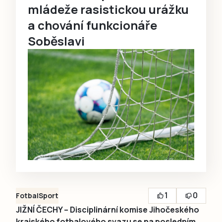
mládeže rasistickou urážku
a chování funkcionáře
Soběslavi
1
0
Fotbal
Sport
JIŽNÍ ČECHY – Disciplinární komise Jihočeského
krajského fotbalového svazu se na posledním