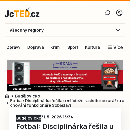
Všechny regiony
E-mail
Více
Zprávy
Doprava
Krimi
Sport
Kultura
Heslo
Blogy
Obnovit heslo
Inspirace
Čtenáři píší
Přihlásit se
Speciální přílohy
Budějovicko
Přihlásit se přes Facebook
Inzerce
Fotbal: Disciplinárka řešila u mládeže rasistickou urážku a
chování funkcionáře Soběslavi
Ještě nemám účet, chci se
Registrovat
31. 5. 2026 15:34
Budějovicko
Fotbal: Disciplinárka řešila u