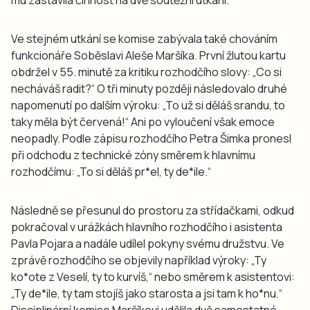
Ve stejném utkání se komise zabývala také chováním
funkcionáře Soběslavi Aleše Maršíka. První žlutou kartu
obdržel v 55. minutě za kritiku rozhodčího slovy: „Co si
necháváš radit?“ O tři minuty později následovalo druhé
napomenutí po dalším výroku: „To už si děláš srandu, to
taky měla být červená!“ Ani po vyloučení však emoce
neopadly. Podle zápisu rozhodčího Petra Šimka pronesl
při odchodu z technické zóny směrem k hlavnímu
rozhodčímu: „To si děláš pr*el, ty de*ile.“
Následně se přesunul do prostoru za střídačkami, odkud
pokračoval v urážkách hlavního rozhodčího i asistenta
Pavla Pojara a nadále udílel pokyny svému družstvu. Ve
zprávě rozhodčího se objevily například výroky: „Ty
ko*ote z Veselí, ty to kurvíš,“ nebo směrem k asistentovi:
„Ty de*ile, ty tam stojíš jako starosta a jsi tam k ho*nu.“
Disciplinární komise Maršíkovi udělila dvě samostatné