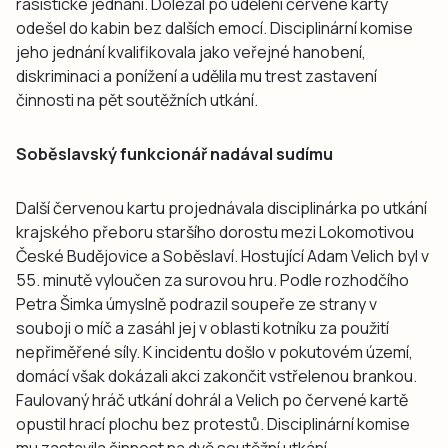
rasistické jednání. Doležal po udělení červené karty
odešel do kabin bez dalších emocí. Disciplinární komise
jeho jednání kvalifikovala jako veřejné hanobení,
diskriminaci a ponížení a udělila mu trest zastavení
činnosti na pět soutěžních utkání.
Soběslavský funkcionář nadával sudímu
Další červenou kartu projednávala disciplinárka po utkání
krajského přeboru staršího dorostu mezi Lokomotivou
České Budějovice a Soběslaví. Hostující Adam Velich byl v
55. minutě vyloučen za surovou hru. Podle rozhodčího
Petra Šimka úmyslně podrazil soupeře ze strany v
souboji o míč a zasáhl jej v oblasti kotníku za použití
nepřiměřené síly. K incidentu došlo v pokutovém území,
domácí však dokázali akci zakončit vstřelenou brankou.
Faulovaný hráč utkání dohrál a Velich po červené kartě
opustil hrací plochu bez protestů. Disciplinární komise
mu zastavila činnost na dvě soutěžní utkání.