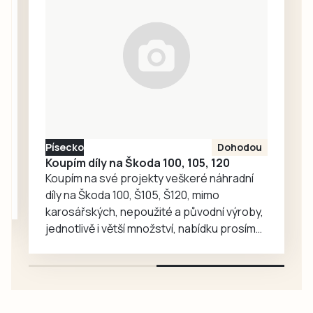
nasadilo do
se až do 12. srpna.
prvního klání v
Pak absolvují
sezoně svou
přípravné zápasy
největší posilu –
v…
Pavla Nováka.
Šestatřicetiletý
obránce hrál ještě
loni druhou ligu za
Táborsko, kde už…
Písecko
Dohodou
Koupím díly na Škoda 100, 105, 120
Koupím na své projekty veškeré náhradní
díly na Škoda 100, Š105, Š120, mimo
karosářských, nepoužité a původní výroby,
jednotlivě i větší množství, nabídku prosím
pouze na e-mail: svorpi@seznam.cz.