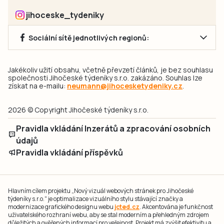
jihoceske_tydeniky
Sociální sítě jednotlivých regionů:
Jakékoliv užití obsahu, včetně převzetí článků, je bez souhlasu
společnosti Jihočeské týdeníky s.r.o. zakázáno. Souhlas lze
získat na e-mailu:
neumann@jihocesketydeniky.cz
.
2026 © Copyright Jihočeské týdeníky s.r.o.
Pravidla vkládání Inzerátů a zpracování osobních
údajů
Pravidla vkládání příspěvků
Hlavním cílem projektu „Nový vizuál webových stránek pro Jihočeské
týdeníky s.r.o." je optimalizace vizuálního stylu stávající značky a
modernizace grafického designu webu
jcted.cz
. Akcentována je funkčnost
uživatelského rozhraní webu, aby se stal moderním a přehledným zdrojem
důležitých a ověřených informací pro veřejnost. Projekt má zvýšit efektivitu a