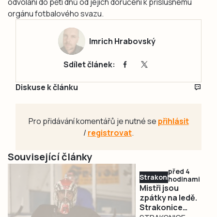
odvolání do pěti dnů od jejich doručení k příslušnému
orgánu fotbalového svazu.
Imrich Hrabovský
Sdílet článek:
Diskuse k článku
Pro přidávání komentářů je nutné se
přihlásit
/
registrovat
.
Související články
před 4
Strakonicko
hodinami
Mistři jsou
zpátky na ledě.
Strakonice
zahájily přípravu