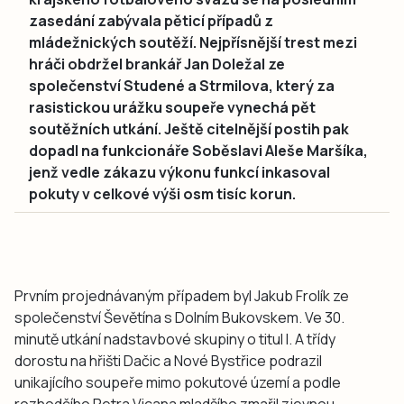
zasedání zabývala pěticí případů z
mládežnických soutěží. Nejpřísnější trest mezi
hráči obdržel brankář Jan Doležal ze
společenství Studené a Strmilova, který za
rasistickou urážku soupeře vynechá pět
soutěžních utkání. Ještě citelnější postih pak
dopadl na funkcionáře Soběslavi Aleše Maršíka,
jenž vedle zákazu výkonu funkcí inkasoval
pokuty v celkové výši osm tisíc korun.
Prvním projednávaným případem byl Jakub Frolík ze
společenství Ševětína s Dolním Bukovskem. Ve 30.
minutě utkání nadstavbové skupiny o titul I. A třídy
dorostu na hřišti Dačic a Nové Bystřice podrazil
unikajícího soupeře mimo pokutové území a podle
rozhodčího Petra Vicana mladšího zmařil zjevnou