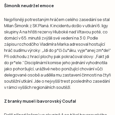
Šimoník neudržel emoce
Nejpřísněji potrestaným hráčem celého zasedání se stal
Milan Šimoník z SK Planá. K incidentu došlo v utkání 6. ligy
skupiny A na hřišti rezervy Hluboké nad Vltavou poté, co
domácí v 65. minutě zvýšili své vedení na 3:0. Podle
zápisu rozhodčího Vladimíra Marka adresoval hostující
hráč sudímu výroky: „Jdi do p*či ču*áku, vyje*anej zm*de!“
Při odchodu z hrací plochy pak pokračoval slovy: „Fakt jdi
do pr*ele.“ Disciplinární komise jeho jednání vyhodnotila
jako pohoršující, urážlivé nebo ponižující chování vůči
delegované osobě a udělila mu zastavení činnosti na čtyři
soutěžní utkání. Jde o nejvyšší trest posledního zasedání
v rámci vyšších regionálních soutěží.
Z branky musel i bavorovský Coufal
Další případ řešený ve skupině A se týkal bavorovského