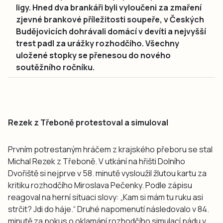
ligy. Hned dva brankáři byli vyloučeni za zmaření
zjevné brankové příležitosti soupeře, v Českých
Budějovicích dohrávali domácí v devíti a nejvyšší
trest padl za urážky rozhodčího. Všechny
uložené stopky se přenesou do nového
soutěžního ročníku.
Rezek z Třeboně protestoval a simuloval
Prvním potrestaným hráčem z krajského přeboru se stal
Michal Rezek z Třeboně. V utkání na hřišti Dolního
Dvořiště si nejprve v 58. minutě vysloužil žlutou kartu za
kritiku rozhodčího Miroslava Pečenky. Podle zápisu
reagoval na herní situaci slovy: „Kam si mám tu ruku asi
strčit? Jdi do háje.“ Druhé napomenutí následovalo v 84.
minutě za pokus o oklamání rozhodčího simulací pádu v