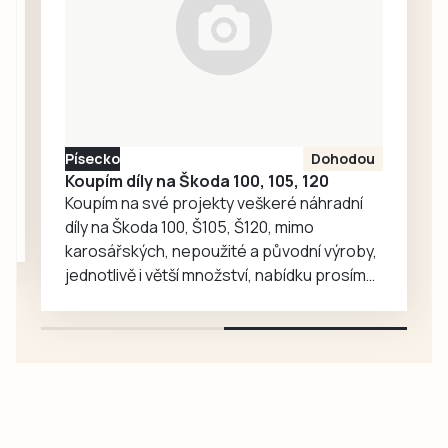
dvakrát ve vedení,
mladý tým hostů
však pokaždé
dokázal
odpovědět a po
remíze 2:2 přišel
Písecko
Dohodou
na řadu penaltový
Koupím díly na Škoda 100, 105, 120
rozstřel. V něm…
Koupím na své projekty veškeré náhradní
díly na Škoda 100, Š105, Š120, mimo
karosářských, nepoužité a původní výroby,
jednotlivě i větší množství, nabídku prosím
pouze na e-mail: svorpi@seznam.cz.