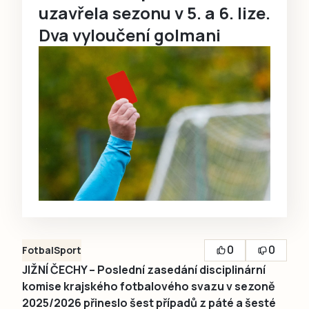
uzavřela sezonu v 5. a 6. lize.
Dva vyloučení golmani
0
0
Fotbal
Sport
JIŽNÍ ČECHY – Poslední zasedání disciplinární
komise krajského fotbalového svazu v sezoně
2025/2026 přineslo šest případů z páté a šesté