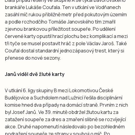
brankáře Lukáše Coufala. Ten v utkání ve Vodňanech
zasáhl míč rukou přibližně metr před pokutovým územím
a podle rozhodčího Tomáše Janovského tím zmařil
zjevnou brankovou příležitost soupeře. Po udělení
červené karty opustil hrací plochu bez komplikací a mezi
tři tyče se musel postavit hráč z pole Václav Jaroš. Také
Coufal dostal standardní jednozápasový trest, který si
přenese do nové sezony.
Janů viděl dvě žluté karty
V utkání 6. ligy skupiny B mezi Lokomotivou České
Budějovice a Suchdolem nad Lužnicí řešila disciplinární
komise hned dva případy na domácí straně. Prvním z nich
byl Josef Janů. Ve 39. minutě obdržel žlutou kartu za
zatažení soupeře za dres a zmaření slibně se rozvíjející
akce. Druhé napomenutí následovalo po bezohledném
podražení soupeře ze strany v souboji o míč. Po