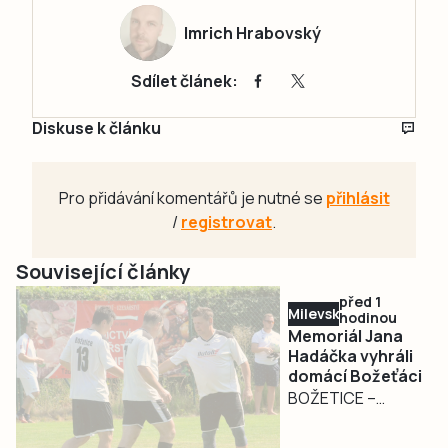
Imrich Hrabovský
Sdílet článek:
Diskuse k článku
Pro přidávání komentářů je nutné se
přihlásit
/
registrovat
.
Související články
před 1
Milevsko
hodinou
Memoriál Jana
Hadáčka vyhráli
domácí Božeťáci
BOŽETICE –
Hounyho memoriál
ovládli po letech