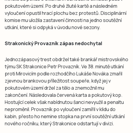
pokutovém území. Po druhé žluté kartě a následném
vyloučení opustil hrací plochu bez protestů. Disciplinární
komise mu uložila zastavení činnosti na jedno soutěžní
utkání, které si odpyká v úvodu nové sezony.
Strakonický Provazník zápas nedochytal
Jednozápasový trest obdržel také brankář mistrovského
týmu SK Strakonice Petr Provazník. Ve 38. minutě utkání
proti Mirovicím podle rozhodčího Lukáše Nováka zmařil
zjevnou brankovou příležitost soupeře, když jej v
pokutovém území držel za tělo a znemožnil mu
zakončení. Následovala červená karta a pokutový kop.
Hostující celek však nabídnutou šanci nevyužil a penaltu
neproměnil. Provazník po vyloučení zamířil v klidu do
kabin, přesto ho nemine stopka na první soutěžní utkání
nového ročníku, který Strakonice odstartují v divizi.