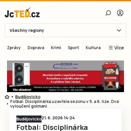
Všechny regiony
E-mail
Více
Zprávy
Doprava
Krimi
Sport
Kultura
Heslo
Blogy
Obnovit heslo
Inspirace
Čtenáři píší
Přihlásit se
Speciální přílohy
Budějovicko
Přihlásit se přes Facebook
Inzerce
Fotbal: Disciplinárka uzavřela sezonu v 5. a 6. lize. Dva
vyloučení golmani
Ještě nemám účet, chci se
Registrovat
21. 6. 2026 14:24
Budějovicko
Fotbal: Disciplinárka