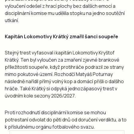
vyloučení odešel z hrací plochy bez dalších emocí a
disciplinární komise mu udělila stopku na jedno soutěžní
utkání.
Kapitán Lokomotivy Krátký zmařil šanci soupeře
Stejný trest vyfasoval i kapitán Lokomotivy Kryštof
Krátký. Ten byl vyloučen za zmaření zjevné brankové
příležitosti soupeře, když protihráče podrazil ze strany
mimo pokutové území. Rozhodčí Matyáš Poturnay
následně nařídil přímý volný kop a domácí přišli o dalšího
hráče. Také Krátký si odpyká jednozápasový trest v
úvodním kole sezony 2026/2027.
Proti rozhodnutí disciplinární komise se mohou
potrestaní odvolat do pěti dnů od doručení verdiktu, a to
k příslušnému orgánu fotbalového svazu.