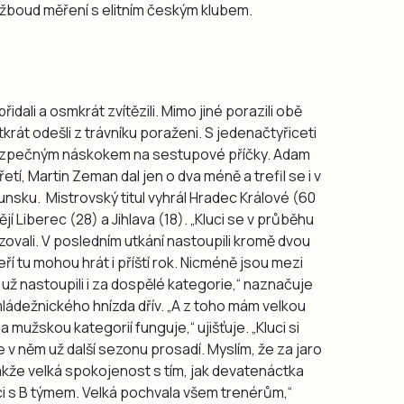
 Rožboud měření s elitním českým klubem.
idali a osmkrát zvítězili. Mimo jiné porazili obě
tkrát odešli z trávníku poraženi. S jedenačtyřiceti
bezpečným náskokem na sestupové příčky. Adam
řetí, Martin Zeman dal jen o dva méně a trefil se i v
nsku. Mistrovský titul vyhrál Hradec Králové (60
í Liberec (28) a Jihlava (18). „Kluci se v průběhu
zovali. V posledním utkání nastoupili kromě dvou
ří tu mohou hrát i příští rok. Nicméně jsou mezi
eří už nastoupili i za dospělé kategorie,“ naznačuje
ládežnického hnízda dřív. „A z toho mám velkou
 mužskou kategorií funguje,“ ujišťuje. „Kluci si
e v něm už další sezonu prosadí. Myslím, že za jaro
akže velká spokojenost s tím, jak devatenáctka
áci s B týmem. Velká pochvala všem trenérům,“