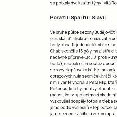
se potkaly dva kvalitní týmy,“ vítá
Porazili Spartu i Slavii
Ve druhé půlce sezony Budějovičtí př
pražská „S“, dvakrát remizovali a pě
body obsadili jedenácté místo s 
Cháb skončil s 15 góly mezi střelci t
nedávné přípravě ČR „18“ proti Rumu
bodů), naopak elitní soutěž opouštěj
sezony zlepšovali a kádr jsme omla
dorazových nula sedmiček hráči, kte
nimi i Ivan Hryhoruk a Peťa Filip, kt
Rožboud, kdo by mohl vylétnout z m
radost, že propojení mezi akademií a
vyzkoušeli dospělý fotbal a třeba s
jsme podle výsledků v top pětce, t
jarní sezonu zvládla – i ve spolupr