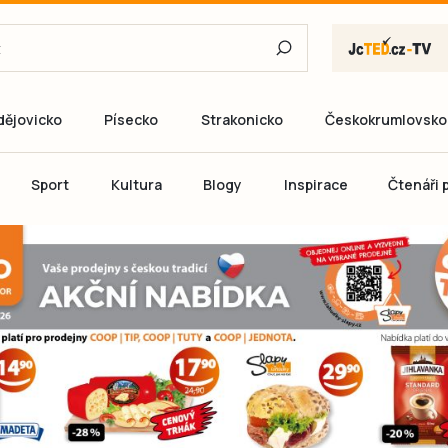
dějovicko
Písecko
Strakonicko
Českokrumlovsko
E-mail
Sport
Kultura
Blogy
Inspirace
Čtenáři p
Heslo
P
Přihlás
Ještě nemám ú