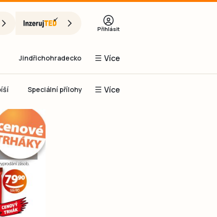
Přihlásit
Více
Jindřichohradecko
Více
íší
Speciální přílohy
Prachaticko
Inzerce
Obnovit heslo
řihlásit se
it se přes Facebook
čet, chci se
Registrovat