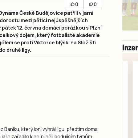
0
0
ynama České Budějovice patřili v jarní
o dorostu mezi pětici nejúspěšnějších
v pátek 12. června domácí porážkou s Plzní
 celkový dojem, který fotbalisté akademie
lem se proti Viktorce blýskl na Složišti
do druhé ligy.
Milevsko
Zdarma / za odvoz
1 z Baníku, který loni vyhrál ligu, předtím doma
Daruji do dobrých
jaře zařadilo k nejpilněji bodujícím týmům.