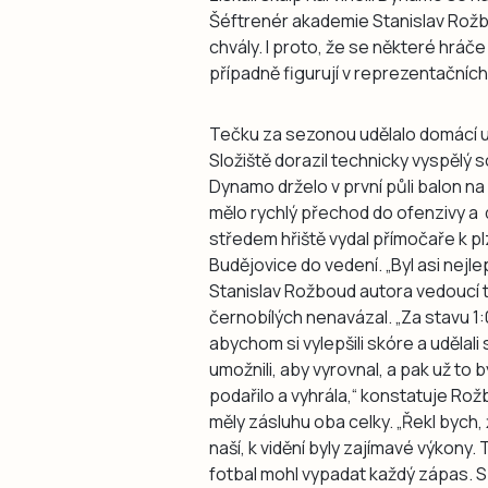
Šéftrenér akademie Stanislav Rožb
chvály. I proto, že se některé hrá
případně figurují v reprezentačníc
Tečku za sezonou udělalo domácí utk
Složiště dorazil technicky vyspělý 
Dynamo drželo v první půli balon na
mělo rychlý přechod do ofenzivy a 
středem hřiště vydal přímočaře k p
Budějovice do vedení. „Byl asi nej
Stanislav Rožboud autora vedoucí tr
černobílých nenavázal. „Za stavu 1:0
abychom si vylepšili skóre a udělali
umožnili, aby vyrovnal, a pak už to b
podařilo a vyhrála,“ konstatuje Rož
měly zásluhu oba celky. „Řekl bych, 
naší, k vidění byly zajímavé výkony
fotbal mohl vypadat každý zápas. S 