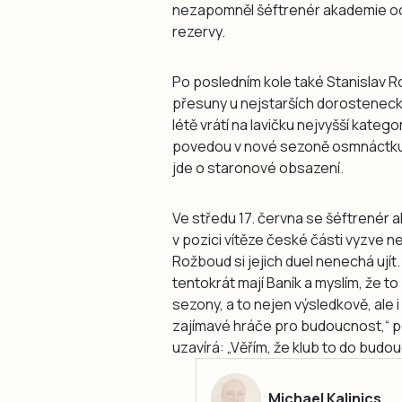
nezapomněl šéftrenér akademie ocen
rezervy.
Po posledním kole také Stanislav R
přesuny u nejstarších dorosteneck
létě vrátí na lavičku nejvyšší kate
povedou v nové sezoně osmnáctku. 
jde o staronové obsazení.
Ve středu 17. června se šéftrenér 
v pozici vítěze české části vyzve nej
Rožboud si jejich duel nenechá ujít. 
tentokrát mají Baník a myslím, že 
sezony, a to nejen výsledkově, ale i
zajímavé hráče pro budoucnost,“ p
uzavírá: „Věřím, že klub to do budou
Michael Kalinics