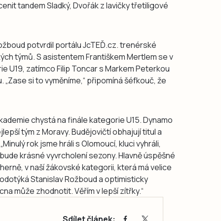
it tandem Sladký, Dvořák z lavičky třetiligové
ožboud potvrdil portálu JcTEĎ.cz. trenérské
ých týmů. S asistentem Františkem Mertlem se v
gorie U19, zatímco Filip Toncar s Markem Peterkou
„Zase si to vyměníme,“ připomíná šéfkouč, že
akademie chystá na finále kategorie U15. Dynamo
lepší tým z Moravy. Budějovičtí obhajují titul a
„Minulý rok jsme hráli s Olomoucí, kluci vyhráli,
to bude krásné vyvrcholení sezony. Hlavně úspěšné
 herně, v naší žákovské kategorii, která má velice
odotýká Stanislav Rožboud a optimisticky
cna může zhodnotit. Věřím v lepší zítřky.“
Sdílet článek: