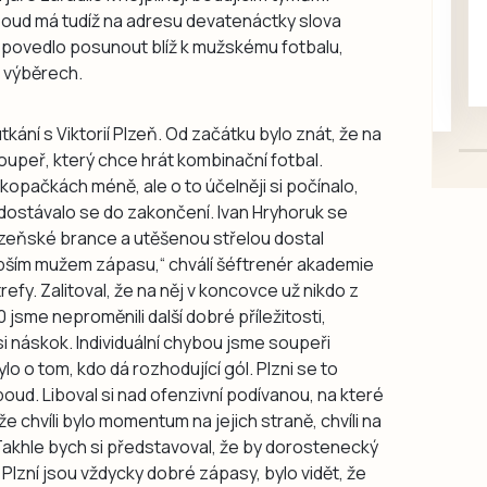
rukou kotě
oud má tudíž na adresu devatenáctky slova
Daruji do dobrých rukou
če povedlo posunout blíž k mužskému fotbalu,
kotě-kočka, odčervené,
h výběrech.
mazlivé, ihned k odběru.
ání s Viktorií Plzeň. Od začátku bylo znát, že na
soupeř, který chce hrát kombinační fotbal.
 kopačkách méně, ale o to účelněji si počínalo,
dostávalo se do zakončení. Ivan Hryhoruk se
lzeňské brance a utěšenou střelou dostal
lepším mužem zápasu,“ chválí šéftrenér akademie
efy. Zalitoval, že na něj v koncovce už nikdo z
 jsme neproměnili další dobré příležitosti,
 si náskok. Individuální chybou jsme soupeři
ylo o tom, kdo dá rozhodující gól. Plzni se to
boud. Liboval si nad ofenzivní podívanou, na které
že chvíli bylo momentum na jejich straně, chvíli na
. Takhle bych si představoval, že by dorostenecký
Plzní jsou vždycky dobré zápasy, bylo vidět, že