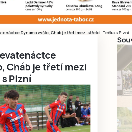
atenáctce Dynama vyšlo, Cháb je třetí mezi střelci. Tečka s Plzní
Souv
devatenáctce
 Cháb je třetí mezi
 s Plzní