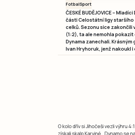
Fotbal
Sport
ČESKÉ BUDĚJOVICE – Mladíci D
části Celostátní ligy staršíh
celků. Sezonu sice zakončili 
(1:2), ta ale nemohla pokazit
Dynama zanechali. Krásným gó
Ivan Hryhoruk, jenž nakoukl i 
O kolo dřív si Jihočeši vezli výhru 4:
získali skalp Karviné… Dynamo se na 