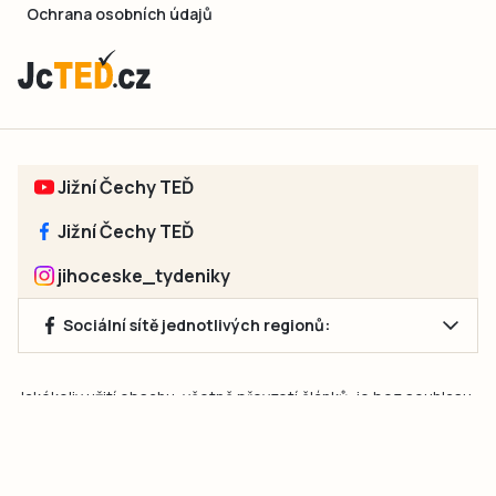
Ochrana osobních údajů
Jižní Čechy TEĎ
Jižní Čechy TEĎ
jihoceske_tydeniky
Sociální sítě jednotlivých regionů:
Jakékoliv užití obsahu, včetně převzetí článků, je bez souhlasu
společnosti Jihočeské týdeníky s.r.o. zakázáno. Souhlas lze
získat na e-mailu:
neumann@jihocesketydeniky.cz
.
2026 © Copyright Jihočeské týdeníky s.r.o.