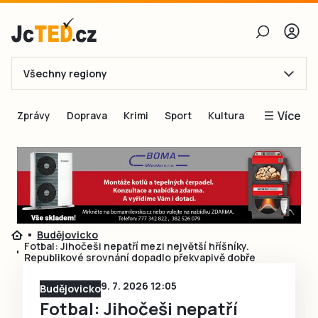
Všechny regiony
E-mail
Více
Zprávy
Doprava
Krimi
Sport
Kultura
Heslo
Blogy
Obnovit heslo
Inspirace
Čtenáři píší
Přihlásit se
Speciální přílohy
Budějovicko
Přihlásit se přes Facebook
Inzerce
Fotbal: Jihočeši nepatří mezi největší hříšníky.
Republikové srovnání dopadlo překvapivě dobře
Ještě nemám účet, chci se
Registrovat
9. 7. 2026 12:05
Budějovicko
Fotbal: Jihočeši nepatří