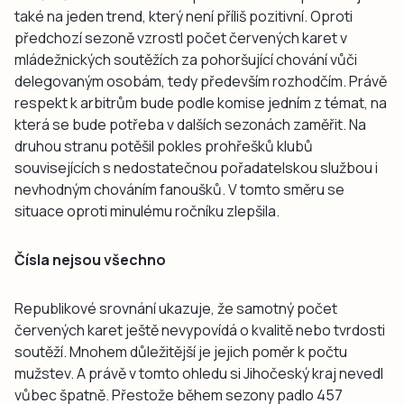
také na jeden trend, který není příliš pozitivní. Oproti
předchozí sezoně vzrostl počet červených karet v
mládežnických soutěžích za pohoršující chování vůči
delegovaným osobám, tedy především rozhodčím. Právě
respekt k arbitrům bude podle komise jedním z témat, na
která se bude potřeba v dalších sezonách zaměřit. Na
druhou stranu potěšil pokles prohřešků klubů
souvisejících s nedostatečnou pořadatelskou službou i
nevhodným chováním fanoušků. V tomto směru se
situace oproti minulému ročníku zlepšila.
Čísla nejsou všechno
Republikové srovnání ukazuje, že samotný počet
červených karet ještě nevypovídá o kvalitě nebo tvrdosti
soutěží. Mnohem důležitější je jejich poměr k počtu
mužstev. A právě v tomto ohledu si Jihočeský kraj nevedl
vůbec špatně. Přestože během sezony padlo 457