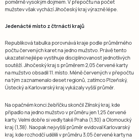
poměrně vysokým dojmem. V přepočtu na počet
mužstev však vychází Jihočeský kraj výrazně lépe.
Jedenácté místo z čtrnácti krajů
Republiková tabulka porovnává kraje podle průměrného
počtu červených karet na jedno mužstvo. Právě tento
ukazatel nejlépe vystihuje disciplinovanost jednotlivých
soutěží. Jihočeský kraj s průměrem 2,05 červené karty
na mužstvo obsadil 11. místo. Méně červených v přepočtu
na tým zaznamenalo deset regionů, zatímco Plzeňský,
Ústecký a Karlovarský kraj vykázaly vyšší průměr.
Na opačném konci žebříčku skončil Zlínský kraj, kde
připadlo na jedno mužstvo v průměru jen 1,25 červené
karty. Velmi dobře si vedly také Praha (1,30) a Olomoucký
kraj (1,38). Naopak nejvyšší průměr evidoval Karlovarský
kraj, kde rozhodčí udělili v průměru 3,05 červené karty na