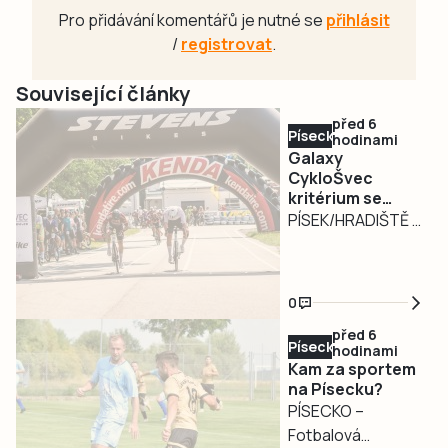
Pro přidávání komentářů je nutné se
přihlásit
/
registrovat
.
Související články
před 6
Písecko
hodinami
Galaxy
CykloŠvec
kritérium se
vrací na Hradiště
PÍSEK/HRADIŠTĚ –
Motokárový areál
na Hradišti v Písku
bude v neděli 9.
0
srpna dějištěm
před 6
tradičního Galaxy
Písecko
hodinami
CykloŠvec kritéria
Kam za sportem
Hradiště 2026.
na Písecku?
PÍSECKO –
Oblíbený silniční
Fotbalová
závod se pojede