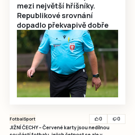
mezi největší hříšníky.
Republikové srovnání
dopadlo překvapivě dobře
0
0
Fotbal
Sport
JIŽNÍ ČECHY – Červené karty jsou nedílnou
součástí fotbalu, jejich četnost se ale v