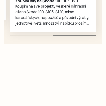
Koupím díly na Škoda 100, 105, 120
Koupím na své projekty veškeré náhradní
díly na Škoda 100, Š105, Š120, mimo
karosářských, nepoužité a původní výroby,
jednotlivě i větší množství, nabídku prosím
pouze na e-mail: svorpi@seznam.cz.