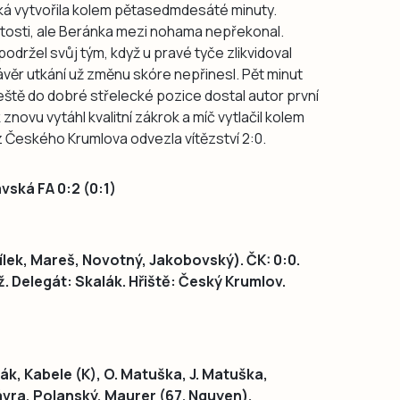
vská vytvořila kolem pětasedmdesáté minuty.
žitosti, ale Beránka mezi nohama nepřekonal.
držel svůj tým, když u pravé tyče zlikvidoval
věr utkání už změnu skóre nepřinesl. Pět minut
ště do dobré střelecké pozice dostal autor první
 znovu vytáhl kvalitní zákrok a míč vytlačil kolem
 z Českého Krumlova odvezla vítězství 2:0.
vská FA 0:2 (0:1)
bílek, Mareš, Novotný, Jakobovský). ČK: 0:0.
. Delegát: Skalák. Hřiště: Český Krumlov.
ák, Kabele (K), O. Matuška, J. Matuška,
ávra, Polanský, Maurer (67. Nguyen).