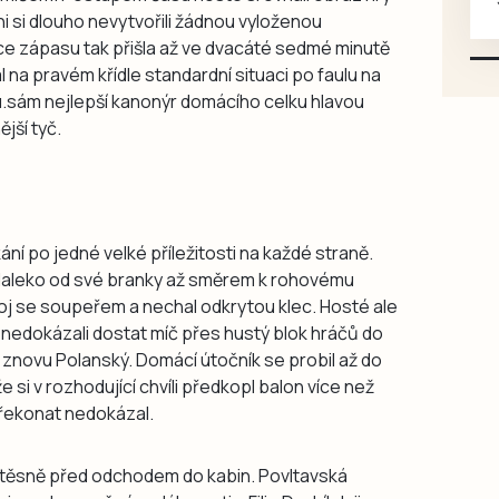
oni si dlouho nevytvořili žádnou vyloženou
karosářských, nepoužité a
nce zápasu tak přišla až ve dvacáté sedmé minutě
původní výroby, jednotlivě i
 na pravém křídle standardní situaci po faulu na
větší množství, nabídku
.sám nejlepší kanonýr domácího celku hlavou
prosím pouze na e-mail:
jší tyč.
svorpi@seznam.cz.
ní po jedné velké příležitosti na každé straně.
daleko od své branky až směrem k rohovému
oj se soupeřem a nechal odkrytou klec. Hosté ale
e nedokázali dostat míč přes hustý blok hráčů do
 znovu Polanský. Domácí útočník se probil až do
si v rozhodující chvíli předkopl balon více než
řekonat nedokázal.
ž těsně před odchodem do kabin. Povltavská