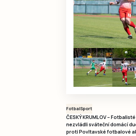
Fotbal
Sport
ČESKÝ KRUMLOV – Fotbalisté 
nezvládli sváteční domácí due
proti Povltavské fotbalové a