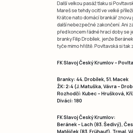
Další velkou pasáž tlaku si Povlta
Mareš se tehdy ocitl ve velké příle
Krátce nato domácí brankář znovu po
další nebezpečné zakončení. Ani zá
před koncem řádné hrací doby se je
branky Filip Drobílek, jenže Beránek
tyče mimo hřiště. Povltavská si tak
FK Slavoj Český Krumlov – Povlta
Branky: 44. Drobílek, 51. Macek
ŽK: 2:4 (J. Matuška, Vávra – Dro
Rozhodčí: Kubec – Hrušková, Kříž
Diváci: 180
FK Slavoj Český Krumlov:
Beránek – Lach (83. Šedivý), Čes
Matějček (83. Frühauf), Trmal, V