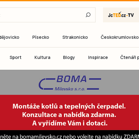
dějovicko
Písecko
Strakonicko
Českokrumlovsko
E-mail
Sport
Kultura
Blogy
Inspirace
Čtenáři p
Heslo
P
Přihlás
Ještě nemám ú