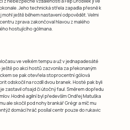
ci z nebezpečné vzdálenosti a Filip Drobílek ji ve
dokonale. Jeho technická střela zapadla přesně k
avoj mohl ještě během nastavení odpovědět. Velmi
po centru zprava zakončoval hlavou z malého
ného hostujícího gólmana.
oločasu ve velkém tempu a už v jednapadesáté
e ještě po akci hostů zazvonila za překonaným
ckem se pak otevřela stoprocentní gólová
avorit odskočil na rozdíl dvou branek. Hosté pak byli
 je zastavil ofsajd či útočný faul. Směrem dopředu
umlov. Hodně agilní byl především Ondřej Matuška
 mu ale skočil pod nohy brankář Grégr a míč mu
entýž domácí hráč posílal centr pouze do rukavic