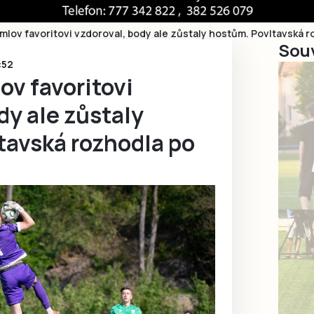
umlov favoritovi vzdoroval, body ale zůstaly hostům. Povltavská 
Souv
:52
ov favoritovi
dy ale zůstaly
tavská rozhodla po