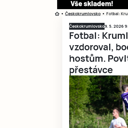
Českokrumlovsko
Fotbal: Kr
Českokrumlovsko
9. 5. 2026 9
Fotbal: Kruml
vzdoroval, bo
hostům. Povl
přestávce