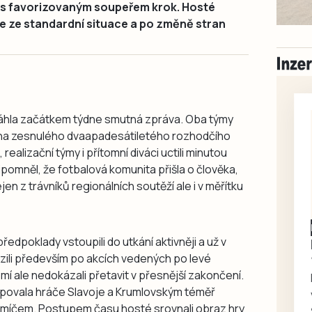
i s favorizovaným soupeřem krok. Hosté
ůle ze standardní situace a po změně stran
sáhla začátkem týdne smutná zpráva. Oba týmy
 na zesnulého dvaapadesátiletého rozhodčího
realizační týmy i přítomní diváci uctili minutou
pomněl, že fotbalová komunita přišla o člověka,
en z trávníků regionálních soutěží ale i v měřítku
Písecko
Dohodou
edpoklady vstoupili do utkání aktivněji a už v
Koupím díly na Škoda
zili především po akcích vedených po levé
100, 105, 120
í ale nedokázali přetavit v přesnější zakončení.
Koupím na své projekty
tupovala hráče Slavoje a Krumlovským téměř
veškeré náhradní díly na
s míčem. Postupem času hosté srovnali obraz hry
Škoda 100, Š105, Š120, mimo