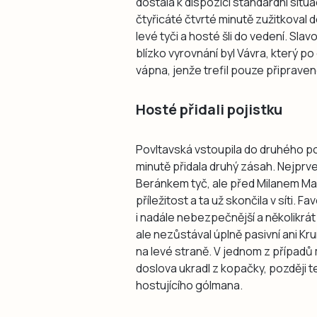
dostala k dispozici standardní situa
čtyřicáté čtvrté minutě zužitkoval 
levé tyči a hosté šli do vedení. Sl
blízko vyrovnání byl Vávra, který 
vápna, jenže trefil pouze připrave
Hosté přidali pojistku
Povltavská vstoupila do druhého p
minutě přidala druhý zásah. Nejprv
Beránkem tyč, ale před Milanem Ma
příležitost a ta už skončila v síti. F
i nadále nebezpečnější a několikrát
ale nezůstával úplně pasivní ani Kr
na levé straně. V jednom z případů
doslova ukradl z kopačky, později t
hostujícího gólmana.