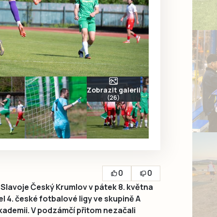
Zobrazit galerii
(26)
0
0
Slavoje Český Krumlov v pátek 8. května
l 4. české fotbalové ligy ve skupině A
kademii. V podzámčí přitom nezačali