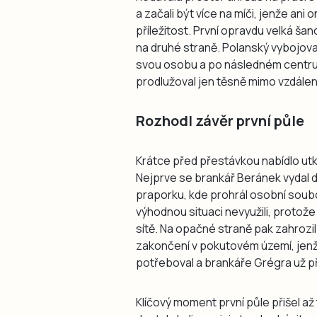
a začali být více na míči, jenže ani 
příležitost. První opravdu velká ša
na druhé straně. Polanský vybojoval
svou osobu a po následném centru
prodlužoval jen těsně mimo vzdáleně
Rozhodl závěr první půle
Krátce před přestávkou nabídlo utká
Nejprve se brankář Beránek vydal 
praporku, kde prohrál osobní soub
výhodnou situaci nevyužili, protož
sítě. Na opačné straně pak zahrozil
zakončení v pokutovém území, jenže 
potřeboval a brankáře Grégra už p
Klíčový moment první půle přišel a