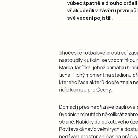
vůbec špatně a dlouho držel
však udeřili v závěru první p
své vedení pojistili.
Jihočeské fotbalové prostředí za
nastoupily k utkání se vzpomínkou
Marka Janíčka, jehož památku hráči, 
ticha. Tichý moment na stadionu při
kterého řada aktérů dobře znala nej
řídící komise pro Čechy.
Domácí i přes nepříznivé papírové př
úvodních minutách několikrát zahro
straně. Nabídky do pokutového územ
Povltavská navíc velmi rychle dos
nedávala prostor ani čas na práci 