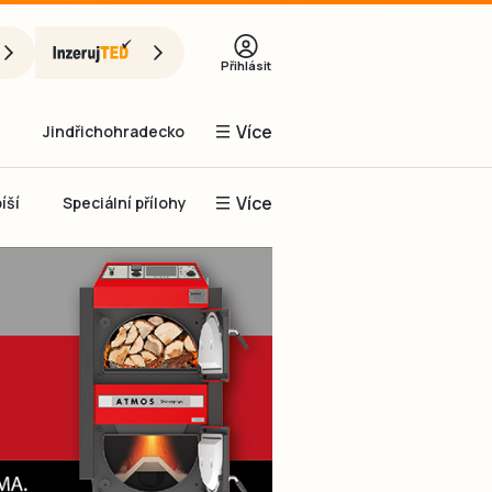
Přihlásit
Více
Jindřichohradecko
Více
íší
Speciální přílohy
Prachaticko
Inzerce
Obnovit heslo
řihlásit se
it se přes Facebook
čet, chci se
Registrovat