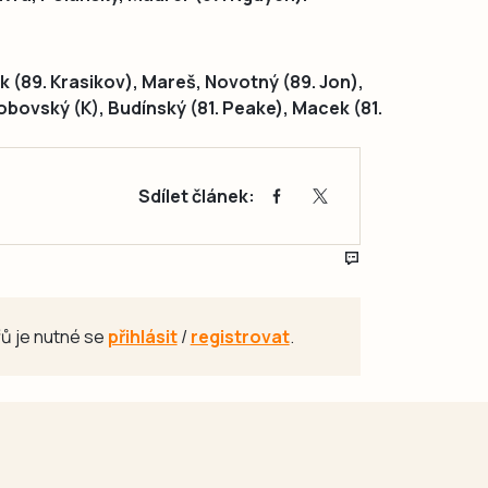
k (89. Krasikov), Mareš, Novotný (89. Jon),
kobovský (K), Budínský (81. Peake), Macek (81.
Sdílet článek:
ů je nutné se
přihlásit
/
registrovat
.