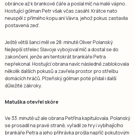
obránce až k brankové čáře a poslal míč na malé vápno.
Hostující gólman Petr však včas zasáhl. Krátce nato
neuspěl z přímého kopu ani Vávra, jehož pokus zastavila
postavená zeď.
Ještě větší šanci měl ve 28. minutě Oliver Polanský.
Nejlepší střelec Slavoje vybojoval míč a dostal se do
zakončení, jenže ani tentokrát brankáře Petra
nepřekonal. Hostující obrana navíc následně zablokovala
několik dalších pokusů a zavřela prostor pro střelbu
domácích hráčů. Plzeňský gólman poté přidal i další
důležité zákroky.
Matuška otevřel skóre
Ve 33. minutě už ale obrana Petřína kapitulovala. Polanský
se prosadil na pravé straně, vyřadil ze hry i vybíhajícího
brankáře Petra a jeho přihrávka prošla napříč pokutovým