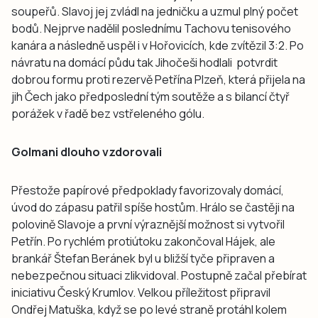
soupeřů. Slavoj jej zvládl na jedničku a uzmul plný počet
bodů. Nejprve nadělil poslednímu Tachovu tenisového
kanára a následně uspěl i v Hořovicích, kde zvítězil 3:2. Po
návratu na domácí půdu tak Jihočeši hodlali potvrdit
dobrou formu proti rezervě Petřína Plzeň, která přijela na
jih Čech jako předposlední tým soutěže a s bilancí čtyř
porážek v řadě bez vstřeleného gólu.
Golmani dlouho vzdorovali
Přestože papírové předpoklady favorizovaly domácí,
úvod do zápasu patřil spíše hostům. Hrálo se častěji na
polovině Slavoje a první výraznější možnost si vytvořil
Petřín. Po rychlém protiútoku zakončoval Hájek, ale
brankář Štefan Beránek byl u bližší tyče připraven a
nebezpečnou situaci zlikvidoval. Postupně začal přebírat
iniciativu Český Krumlov. Velkou příležitost připravil
Ondřej Matuška, když se po levé straně protáhl kolem