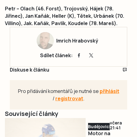
Petr – Olach (46. Forst), Trojovský, Hájek (78.
Jiřinec), Jan Kaňák, Heller (K), Tětek, Urbánek (70.
Villino), Jak. Kaňák, Pavlík, Koudele (78. Mareš).
Imrich Hrabovský
Sdílet článek:
Diskuse k článku
Pro přidávání komentářů je nutné se
přihlásit
/
registrovat
.
Související články
včera
Budějovicko
21:41
Motor na