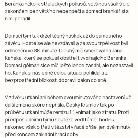
Beránka několik střeleckých pokusů, většinou však šlo o
zakončení bez většího nebezpečí a domácí brankář si s
nimi poradil.
Domácí tým tak držel těsný náskok až do samotného
závěru. Hosté se ale nevzdávali a za svou trpělivost byli
odměněni ve 88. minutě. Dlouhý míč směřoval na Jana
Kaňáka, který se pokusil obstřelit vybíhajícího Beránka.
Domácí gólman sice míč ještě lehce zasáhl, ale nezastavil
ho. Kaňák si následně celou situaci pohlídal a z
bezprostřední blízkosti dopravil balon do sítě.
V závěru utkání ani během dvouminutového nastavení už
další změna skóre nepřišla. Český Krumlov tak po
průběhu utkání může remízu 1:1 vnímat jako ztrátu. Proti
předposlednímu týmu soutěže vedl téměř hodinu,
nakonec však o třetí vítězství v řadě přišel jen dvě minuty
před koncem základní hrací doby.