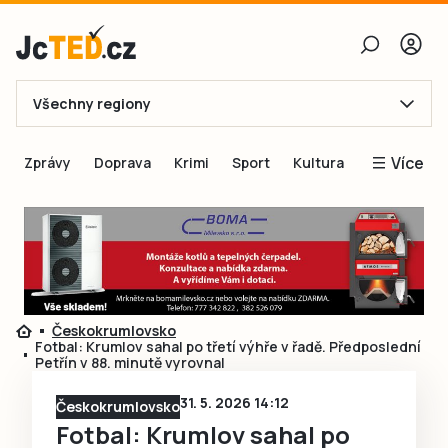
Všechny regiony
E-mail
Více
Zprávy
Doprava
Krimi
Sport
Kultura
Heslo
Blogy
Obnovit heslo
Inspirace
Čtenáři píší
Přihlásit se
Speciální přílohy
Českokrumlovsko
Přihlásit se přes Facebook
Inzerce
Fotbal: Krumlov sahal po třetí výhře v řadě. Předposlední
Petřín v 88. minutě vyrovnal
Ještě nemám účet, chci se
Registrovat
31. 5. 2026 14:12
Českokrumlovsko
Fotbal: Krumlov sahal po