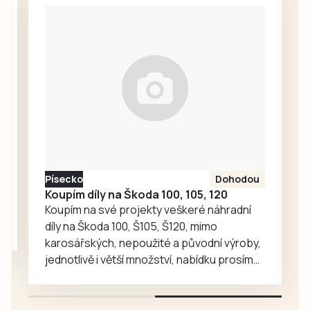
seniory nabízí
semafory. Opravy
bezbariérový
mají podle plánu
přístup, novou
trvat až do 28.
dlažbu, lavičky i
listopadu.
květinovou
výzdobu. Vzniklo
tak příjemné místo
pro každodenní
setkávání,
odpočinek i
společné aktivity.
Písecko
Dohodou
Koupím díly na Škoda 100, 105, 120
Koupím na své projekty veškeré náhradní
díly na Škoda 100, Š105, Š120, mimo
karosářských, nepoužité a původní výroby,
jednotlivě i větší množství, nabídku prosím
pouze na e-mail: svorpi@seznam.cz.