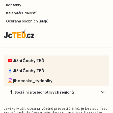
Kontakty
Kalendář událostí
Ochrana osobních údajů
Jižní Čechy TEĎ
Jižní Čechy TEĎ
jihoceske_tydeniky
Sociální sítě jednotlivých regionů:
Jakékoliv užití obsahu, včetně převzetí článků, je bez souhlasu
společnosti Jihočeské týdeníky s.r.o. zakázáno. Souhlas lze