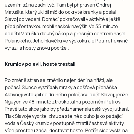
územím až na zadní tyč. Tam byl připraven Ondřej
Matuška, který uklidil míč do odkryté branky a poslal
Slavoj do vedení. Domácí pokračovali v aktivitě a ještě
před přestávkou mohli náskok navýšit. Ve 35. minutě
doběhl Matuška dlouhý nákop a přesným centrem našel
Polanského. Jeho hlavičku ve výskoku ale Petr reflexivně
vyrazil a hosty znovu podržel.
Krumlov polevil, hosté trestali
Po změně stran se změnilo nejen dění na hřišti, ale i
počasí. Slunce vystřídaly mraky a dešťová přeháňka.
Aktivněji vstoupil do druhého poločasu opět Slavoj, jenže
Nguyen ve 48. minutě ztroskotal na pozorném Petrovi.
Právě tato akce jako by předznamenala další vývoj utkání.
Tlak Slavoje vydržel zhruba stejně dlouho jako padající
voda a Český Krumlov postupně ztratil část své aktivity.
Více prostoru začali dostávat hosté. Petřín sice vyslal na