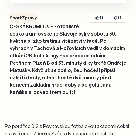
0
0
Sport
Zprávy
ČESKÝ KRUMLOV – Fotbalisté
českokrumlovského Slavoje byli v sobotu 30.
května blízko třetímu vítězství v řadě. Po
výhrách v Tachově a Hořovicích vedli v domácím
utkání 28. kola 4. ligy nad předposledním
Petřínem Plzeň B od 33. minuty díky trefě Ondřeje
Matušky. Když už se zdálo, že Jihočeši připíší
další tři body, udeřili hosté dvě minuty před
koncem základní hrací doby a po gólu Jana
Kaňáka si odvezli remízu 1:1.
Po porážce 0:2 s Povltavskou fotbalovou akademií čekal
na svěřence Zdeňka Švába dvojzápas na hřištích