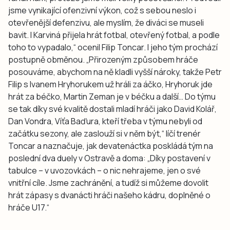
jsme vynikající ofenzivní výkon, což s sebou neslo i
otevřenější defenzivu, ale myslím, že diváci se museli
bavit. I Karviná přijela hrát fotbal, otevřený fotbal, a podle
toho to vypadalo,“ ocenil Filip Toncar. I jeho tým prochází
postupně obměnou. „Přirozeným způsobem hráče
posouváme, abychom na ně kladli vyšší nároky, takže Petr
Filip s Ivanem Hryhorukem už hráli za áčko, Hryhoruk jde
hrát za béčko, Martin Zeman je v béčku a další… Do týmu
se tak díky své kvalitě dostali mladí hráči jako David Kolář,
Dan Vondra, Víťa Baďura, kteří třeba v týmu nebyli od
začátku sezony, ale zaslouží si v něm být,“ líčí trenér
Toncar a naznačuje, jak devatenáctka poskládá tým na
poslední dva duely v Ostravě a doma: „Díky postavení v
tabulce – v uvozovkách – o nic nehrajeme, jen o své
vnitřní cíle. Jsme zachránění, a tudíž si můžeme dovolit
hrát zápasy s dvanácti hráči našeho kádru, doplněné o
hráče U17.“