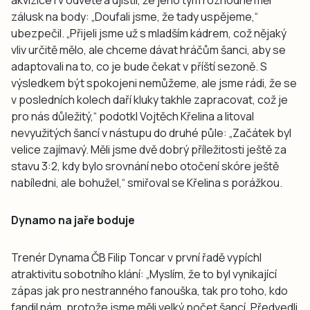
akvizice i v odvetě a ujistil, že jeho tým rozhodně měl
zálusk na body: „Doufali jsme, že tady uspějeme,“
ubezpečil. „Přijeli jsme už s mladším kádrem, což nějaký
vliv určitě mělo, ale chceme dávat hráčům šanci, aby se
adaptovali na to, co je bude čekat v příští sezoně. S
výsledkem být spokojeni nemůžeme, ale jsme rádi, že se
v posledních kolech daří kluky takhle zapracovat, což je
pro nás důležitý,“ podotkl Vojtěch Křelina a litoval
nevyužitých šancí v nástupu do druhé půle: „Začátek byl
velice zajímavý. Měli jsme dvě dobrý příležitosti ještě za
stavu 3:2, kdy bylo srovnání nebo otočení skóre ještě
nabíledni, ale bohužel,“ smiřoval se Křelina s porážkou.
Dynamo na jaře boduje
Trenér Dynama ČB Filip Toncar v první řadě vypíchl
atraktivitu sobotního klání: „Myslím, že to byl vynikající
zápas jak pro nestranného fanouška, tak pro toho, kdo
fandil nám, protože jsme měli velký počet šancí. Předvedli