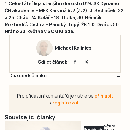
1. Celostátní liga staršího dorostu U19: SK Dynamo
ČB akademie – MFK Karviná 4:2 (3:2), 3. Sedláček, 22.
a 26. Cháb, 74. Kolář – 18. Tlolka, 30. Němčík.
Rozhodčí: Cichra – Panský, Tupý. ŽK 1:0. Diváci: 50.
Hráno 30. května v SCM Mladé.
Michael Kalinics
Sdílet článek:
Diskuse k článku
Pro přidávání komentářů je nutné se
přihlásit
/
registrovat
.
Související články
včera
Budějovicko