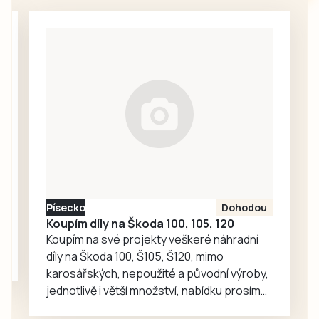
Fotbalový záložník
na Strakonicko,
Samuel Šigut,
jestli naskočí do
který působil v
hry, jak hodnotí
letech 2023 a
dosavadní
2024 rok a půl v
průběh…
tehdy ještě
prvoligovém
Dynamu České
Budějovice,
vyfasoval od
Etické komise
FAČR flastr v…
Písecko
Dohodou
Koupím díly na Škoda 100, 105, 120
Koupím na své projekty veškeré náhradní
díly na Škoda 100, Š105, Š120, mimo
karosářských, nepoužité a původní výroby,
jednotlivě i větší množství, nabídku prosím
pouze na e-mail: svorpi@seznam.cz.