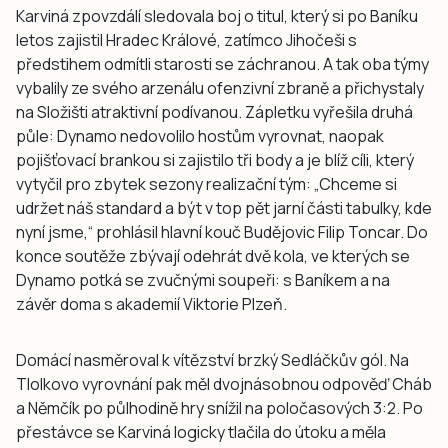
Karviná zpovzdálí sledovala boj o titul, který si po Baníku
letos zajistil Hradec Králové, zatímco Jihočeši s
předstihem odmítli starosti se záchranou. A tak oba týmy
vybalily ze svého arzenálu ofenzivní zbraně a přichystaly
na Složišti atraktivní podívanou. Zápletku vyřešila druhá
půle: Dynamo nedovolilo hostům vyrovnat, naopak
pojišťovací brankou si zajistilo tři body a je blíž cíli, který
vytyčil pro zbytek sezony realizační tým: „Chceme si
udržet náš standard a být v top pět jarní části tabulky, kde
nyní jsme,“ prohlásil hlavní kouč Budějovic Filip Toncar. Do
konce soutěže zbývají odehrát dvě kola, ve kterých se
Dynamo potká se zvučnými soupeři: s Baníkem a na
závěr doma s akademií Viktorie Plzeň.
Domácí nasměroval k vítězství brzký Sedláčkův gól. Na
Tlolkovo vyrovnání pak měl dvojnásobnou odpověď Cháb
a Němčík po půlhodině hry snížil na poločasových 3:2. Po
přestávce se Karviná logicky tlačila do útoku a měla