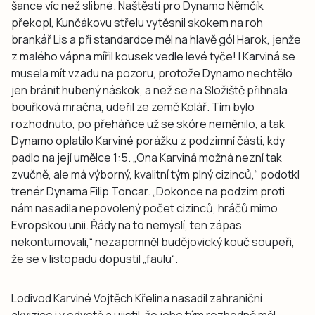
šance víc než slibné. Naštěstí pro Dynamo Němčík
překopl, Kunčákovu střelu vytěsnil skokem na roh
brankář Lis a při standardce měl na hlavě gól Harok, jenže
z malého vápna mířil kousek vedle levé tyče! I Karviná se
musela mít vzadu na pozoru, protože Dynamo nechtělo
jen bránit hubený náskok, a než se na Složiště přihnala
bouřková mračna, udeřil ze země Kolář. Tím bylo
rozhodnuto, po přeháňce už se skóre neměnilo, a tak
Dynamo oplatilo Karviné porážku z podzimní části, kdy
padlo na její umělce 1:5. „Ona Karviná možná nezní tak
zvučně, ale má výborný, kvalitní tým plný cizinců,“ podotkl
trenér Dynama Filip Toncar. „Dokonce na podzim proti
nám nasadila nepovolený počet cizinců, hráčů mimo
Evropskou unii. Řády na to nemyslí, ten zápas
nekontumovali,“ nezapomněl budějovický kouč soupeři,
že se v listopadu dopustil „faulu“.
Lodivod Karviné Vojtěch Křelina nasadil zahraniční