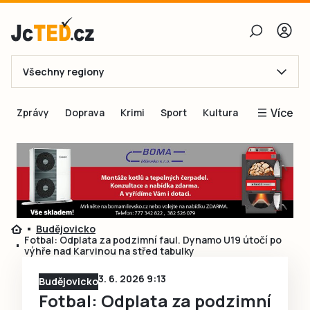
Všechny regiony
E-mail
Více
Zprávy
Doprava
Krimi
Sport
Kultura
Heslo
Blogy
Obnovit heslo
Inspirace
Čtenáři píší
Přihlásit se
Speciální přílohy
Budějovicko
Přihlásit se přes Facebook
Inzerce
Fotbal: Odplata za podzimní faul. Dynamo U19 útočí po
výhře nad Karvinou na střed tabulky
Ještě nemám účet, chci se
Registrovat
3. 6. 2026 9:13
Budějovicko
Fotbal: Odplata za podzimní