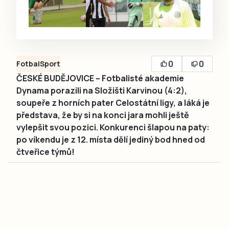
0
0
Fotbal
Sport
ČESKÉ BUDĚJOVICE – Fotbalisté akademie
Dynama porazili na Složišti Karvinou (4:2),
soupeře z horních pater Celostátní ligy, a láká je
představa, že by si na konci jara mohli ještě
vylepšit svou pozici. Konkurenci šlapou na paty:
po víkendu je z 12. místa dělí jediný bod hned od
čtveřice týmů!