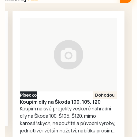
příznivce
regionu.
venkovských
slavností.
Návštěvníci mohou
zamířit na
přehlídku
dechových hudeb
v Bernarticích,
pohádkový les v
Sepekově,
Mezinárodní
jazzový festival v
Písku nebo na
Písecko
Dohodou
třídenní Slavnost
Koupím díly na Škoda 100, 105, 120
venkova v
Koupím na své projekty veškeré náhradní
Krašovicích.
díly na Škoda 100, Š105, Š120, mimo
karosářských, nepoužité a původní výroby,
jednotlivě i větší množství, nabídku prosím