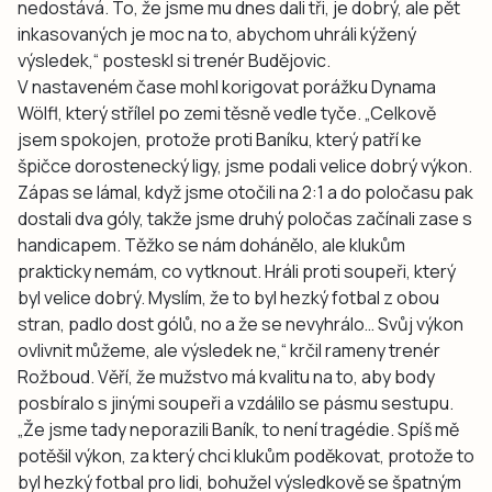
nedostává. To, že jsme mu dnes dali tři, je dobrý, ale pět
inkasovaných je moc na to, abychom uhráli kýžený
výsledek,“ posteskl si trenér Budějovic.
V nastaveném čase mohl korigovat porážku Dynama
Wölfl, který střílel po zemi těsně vedle tyče. „Celkově
jsem spokojen, protože proti Baníku, který patří ke
špičce dorostenecký ligy, jsme podali velice dobrý výkon.
Zápas se lámal, když jsme otočili na 2:1 a do poločasu pak
dostali dva góly, takže jsme druhý poločas začínali zase s
handicapem. Těžko se nám dohánělo, ale klukům
prakticky nemám, co vytknout. Hráli proti soupeři, který
byl velice dobrý. Myslím, že to byl hezký fotbal z obou
stran, padlo dost gólů, no a že se nevyhrálo… Svůj výkon
ovlivnit můžeme, ale výsledek ne,“ krčil rameny trenér
Rožboud. Věří, že mužstvo má kvalitu na to, aby body
posbíralo s jinými soupeři a vzdálilo se pásmu sestupu.
„Že jsme tady neporazili Baník, to není tragédie. Spíš mě
potěšil výkon, za který chci klukům poděkovat, protože to
byl hezký fotbal pro lidi, bohužel výsledkově se špatným