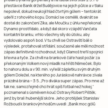
přestávce Baník držel Budějovice na jejich půlce a v tlaku
nepolevil, dokud neukojil hlad čtvrtým gólem – tentokrát
udeřil z rohového kopu. Domácí se osmělili, dvakrát se
dostal do zakončení Zíka, ale Moučku z úhlu nepřekonal.
Dynamo prostřídalo, a když dal skoro vzápětí Vančata
kontaktní branku, vrhlo všechny síly do útoku, aby
vydolovalo aspoň bod. V tu chvíli se Ostravští báli o
výsledek, protahovali střídání, současně ale měli možnost
zápas definitivně rozhodnout, když Glamoš trefil spojnici
břevna a tyče. Za chvíli na brankové čáře hasil požár za
překonaným Volkem nový mladík na hřišti Němeček. Bylo
to nahoru dolu a v 90. min. vyřešil zápletku svým druhým
gólem Doležel, na kterého po Juráskově nahrávce zívala
prázdná brána – 3:5. „Pro diváka super zápas. Pro mne až
tak ne, samozřejmě chci hrát spíš fotbal než hokej,“
poznamenal s úsměvem kouč Ostravy Robert Pištěk,
jenž by bral i hubenější skóre. Jeho protějšek Stanislav
Rožboud k brankovým hodům uvedl: „Baník moc gólů