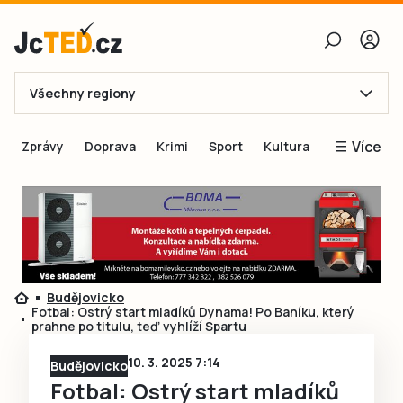
Všechny regiony
E-mail
Více
Zprávy
Doprava
Krimi
Sport
Kultura
Heslo
Blogy
Obnovit heslo
Inspirace
Čtenáři píší
Přihlásit se
Speciální přílohy
Budějovicko
Přihlásit se přes Facebook
Inzerce
Fotbal: Ostrý start mladíků Dynama! Po Baníku, který
prahne po titulu, teď vyhlíží Spartu
Ještě nemám účet, chci se
Registrovat
10. 3. 2025 7:14
Budějovicko
Fotbal: Ostrý start mladíků