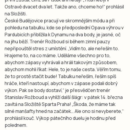
Ostravě dvacet dva let. Takže ano, chceme ho!“ prohlásil
na Složišti.
České Budějovice pracují ve skromnějším módu a při
pohledu na tabulku, kde se předposlední Opava výhrou v
Pardubicích přiblížila k Dynamu na dva body, je jasné, oč
na jihu běží. Trenér Rožboud si během zimní pauzy
nepřipouštěl stres z umístění. „Vidím to, ale neřeším to.
Hrajeme to, na co máme. Uděláme všechno pro to,
abychom zápasy vyhrávali a hráli takovým způsobem,
abychom mohli říkat: Hele, to je naše cesta. Věřím tomu,
že to prostě stačit bude! Tabulku neřeším, řeším spíš
hráče, kteří nastoupí, abychom v zápase podali dobrý
výkon. Pak se body dostaví,“ je přesvědčen trenér
Stanislav Rožboud a vyhlíží další šlágr: v pátek 14. března
zavítá na Složiště Sparta Praha! „Škoda, že máme tak
silné manšafty hned na začátek… Ale ono si nevyberete,“
prohlásil kouč. Výkop pátečního duelu je hodinu před
polednem.