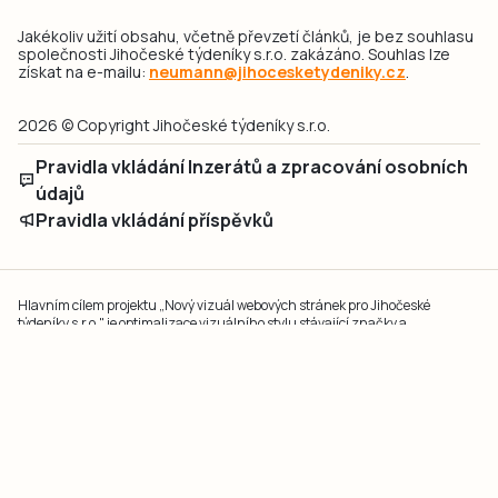
Jakékoliv užití obsahu, včetně převzetí článků, je bez souhlasu
společnosti Jihočeské týdeníky s.r.o. zakázáno. Souhlas lze
získat na e-mailu:
neumann@jihocesketydeniky.cz
.
2026 © Copyright Jihočeské týdeníky s.r.o.
Pravidla vkládání Inzerátů a zpracování osobních
údajů
Pravidla vkládání příspěvků
Hlavním cílem projektu „Nový vizuál webových stránek pro Jihočeské
týdeníky s.r.o." je optimalizace vizuálního stylu stávající značky a
modernizace grafického designu webu
jcted.cz
. Akcentována je funkčnost
uživatelského rozhraní webu, aby se stal moderním a přehledným zdrojem
důležitých a ověřených informací pro veřejnost. Projekt má zvýšit efektivitu a
zabezpečení poskytovaných služeb.
Projekt byl spolufinancován Evropskou unií z nástroje NextGenerationEU.