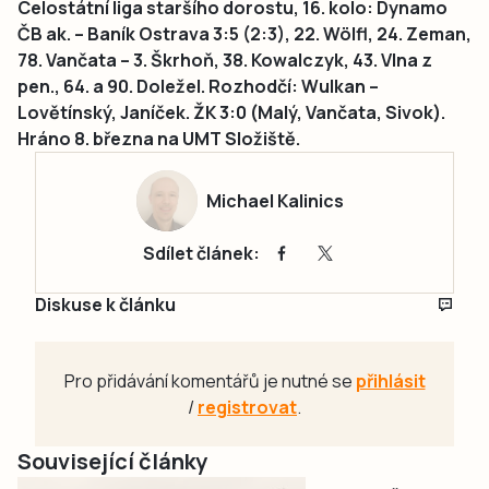
Celostátní liga staršího dorostu, 16. kolo: Dynamo
ČB ak. – Baník Ostrava 3:5 (2:3), 22. Wölfl, 24. Zeman,
78. Vančata – 3. Škrhoň, 38. Kowalczyk, 43. Vlna z
pen., 64. a 90. Doležel. Rozhodčí: Wulkan –
Lovětínský, Janíček. ŽK 3:0 (Malý, Vančata, Sivok).
Hráno 8. března na UMT Složiště.
Michael Kalinics
Sdílet článek:
Diskuse k článku
Pro přidávání komentářů je nutné se
přihlásit
/
registrovat
.
Související články