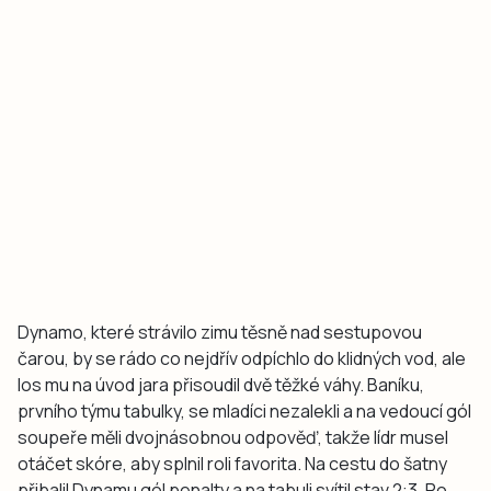
Dynamo, které strávilo zimu těsně nad sestupovou
čarou, by se rádo co nejdřív odpíchlo do klidných vod, ale
los mu na úvod jara přisoudil dvě těžké váhy. Baníku,
prvního týmu tabulky, se mladíci nezalekli a na vedoucí gól
soupeře měli dvojnásobnou odpověď, takže lídr musel
otáčet skóre, aby splnil roli favorita. Na cestu do šatny
přibalil Dynamu gól penalty a na tabuli svítil stav 2:3. Po