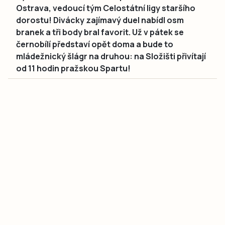
Ostrava, vedoucí tým Celostátní ligy staršího
dorostu! Divácky zajímavý duel nabídl osm
branek a tři body bral favorit. Už v pátek se
černobílí představí opět doma a bude to
mládežnický šlágr na druhou: na Složišti přivítají
od 11 hodin pražskou Spartu!