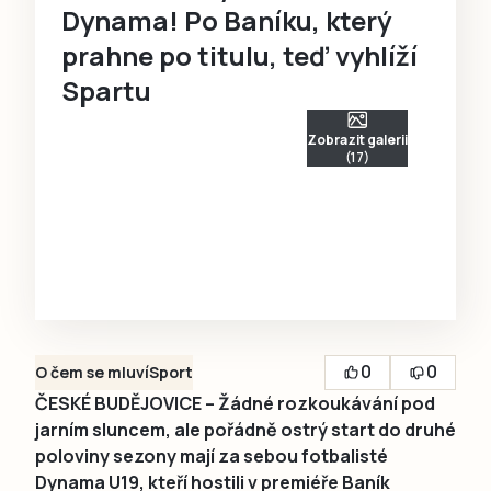
Dynama! Po Baníku, který
prahne po titulu, teď vyhlíží
Spartu
Zobrazit galerii
(17)
0
0
O čem se mluví
Sport
ČESKÉ BUDĚJOVICE – Žádné rozkoukávání pod
jarním sluncem, ale pořádně ostrý start do druhé
poloviny sezony mají za sebou fotbalisté
Dynama U19, kteří hostili v premiéře Baník