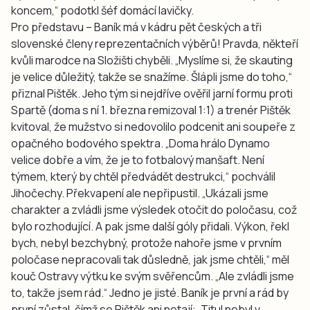
koncem,“ podotkl šéf domácí lavičky.
Pro představu – Baník má v kádru pět českých a tři
slovenské členy reprezentačních výběrů! Pravda, někteří
kvůli marodce na Složišti chyběli. „Myslíme si, že skauting
je velice důležitý, takže se snažíme. Šlápli jsme do toho,“
přiznal Pištěk. Jeho tým si nejdříve ověřil jarní formu proti
Spartě (doma s ní 1. března remizoval 1:1) a trenér Pištěk
kvitoval, že mužstvo si nedovolilo podcenit ani soupeře z
opačného bodového spektra. „Doma hrálo Dynamo
velice dobře a vím, že je to fotbalový manšaft. Není
týmem, který by chtěl předvádět destrukci,“ pochválil
Jihočechy. Překvapení ale nepřipustil. „Ukázali jsme
charakter a zvládli jsme výsledek otočit do poločasu, což
bylo rozhodující. A pak jsme další góly přidali. Výkon, řekl
bych, nebyl bezchybný, protože nahoře jsme v prvním
poločase nepracovali tak důsledně, jak jsme chtěli,“ měl
kouč Ostravy výtku ke svým svěřencům. „Ale zvládli jsme
to, takže jsem rád.“ Jedno je jisté. Baník je první a rád by
první zůstal, čímž se Pištěk ani netají: „Titul nebyl v