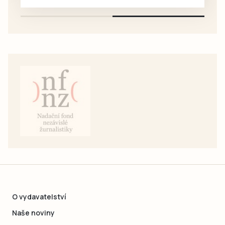
pouze na e-mail: svorpi@seznam.cz.
O vydavatelství
Naše noviny