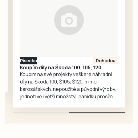
dorostence FC
Krumlov se…
Písek, kteří poměří
síly s Rokycany. V
neděli se na
hradišťském
motodromu
pojede cyklistický
závod Galaxy
Písecko
Dohodou
CykloŠvec
Koupím díly na Škoda 100, 105, 120
kritérium Hradiště
Koupím na své projekty veškeré náhradní
2026. Příprava…
díly na Škoda 100, Š105, Š120, mimo
karosářských, nepoužité a původní výroby,
jednotlivě i větší množství, nabídku prosím
pouze na e-mail: svorpi@seznam.cz.