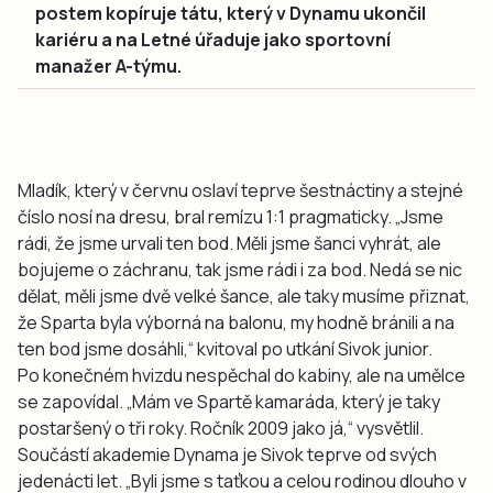
postem kopíruje tátu, který v Dynamu ukončil
kariéru a na Letné úřaduje jako sportovní
manažer A-týmu.
Mladík, který v červnu oslaví teprve šestnáctiny a stejné
číslo nosí na dresu, bral remízu 1:1 pragmaticky. „Jsme
rádi, že jsme urvali ten bod. Měli jsme šanci vyhrát, ale
bojujeme o záchranu, tak jsme rádi i za bod. Nedá se nic
dělat, měli jsme dvě velké šance, ale taky musíme přiznat,
že Sparta byla výborná na balonu, my hodně bránili a na
ten bod jsme dosáhli,“ kvitoval po utkání Sivok junior.
Po konečném hvizdu nespěchal do kabiny, ale na umělce
se zapovídal. „Mám ve Spartě kamaráda, který je taky
postaršený o tři roky. Ročník 2009 jako já,“ vysvětlil.
Součástí akademie Dynama je Sivok teprve od svých
jedenácti let. „Byli jsme s taťkou a celou rodinou dlouho v