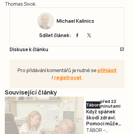
Thomas Sivok.
Michael Kalinics
Sdílet článek:
Diskuse k článku
Pro přidávání komentářů je nutné se
přihlásit
/
registrovat
.
Související články
před 22
Táborsko
minutami
Když spánek
škodí zdraví.
Pomoci může
spánková
TÁBOR –