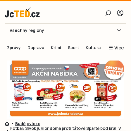
Všechny regiony
E-mail
Více
Zprávy
Doprava
Krimi
Sport
Kultura
Heslo
Blogy
Obnovit heslo
Inspirace
Čtenáři píší
Přihlásit se
Speciální přílohy
Přihlásit se přes Facebook
Inzerce
Ještě nemám účet, chci se
Registrovat
Budějovicko
Fotbal: Sivok junior doma proti tátově Spartě bod bral. V