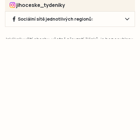
jihoceske_tydeniky
Sociální sítě jednotlivých regionů:
Jakékoliv užití obsahu, včetně převzetí článků, je bez souhlasu
společnosti Jihočeské týdeníky s.r.o. zakázáno. Souhlas lze
získat na e-mailu:
neumann@jihocesketydeniky.cz
.
2026 © Copyright Jihočeské týdeníky s.r.o.
Pravidla vkládání Inzerátů a zpracování osobních
údajů
Pravidla vkládání příspěvků
Hlavním cílem projektu „Nový vizuál webových stránek pro Jihočeské
týdeníky s.r.o." je optimalizace vizuálního stylu stávající značky a
modernizace grafického designu webu
jcted.cz
. Akcentována je funkčnost
uživatelského rozhraní webu, aby se stal moderním a přehledným zdrojem
důležitých a ověřených informací pro veřejnost. Projekt má zvýšit efektivitu a
zabezpečení poskytovaných služeb.