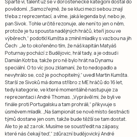
Spartě ví, talent už se v dorostenecké kategorii dostal do
povědomí. „Samozřejmě, že se kluci mezi sebou znají
třeba z reprezentací, a víme, jaká legenda byl, nebo je,
pan Sivok. Tohle určitě rezonuje, ale není to jen o něm,
protože je tu spousta nadějných hráčů, kteří jsou ve
výběrech,“ podotkl Kumšta a zmínil mladíky s vazbou na jih
Čech: „Je to okořeněno tím, že náš kapitán Matyáš
Poturnay pochází z Budějovic, hrál tady, a je odsud i
Damián Kotrba, takže pro ně bylo hrát na Dynamu
speciální. O to víc jsou zklamaní, že to nedopadlo a
nevyhrálo se, což je pochopitelný,“ uvedl Martin Kumšta.
Starší ze Sivoků má doma stříbro z ME hráčů do 16 let,
tedy kategorie, ve které momentálně nastupuje za
reprezentaci i André Thomas. „Vyprávěl mi, že byli ve
finále proti Portugalsku a tam prohráli,“ přikyvuje s
úsměvem mladík. „Na šampionát se nově místo šestnácti
týmů dostane jen osm, takže bude těžší se tam dostat.
Ale to je až za rok. Musíme se soustředit na zápasy,
které nás čekají teď,“ zdůrazní budějovický André