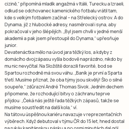
cizině,“ připomíná mladík angažmá v Itálii, Turecku a Izraeli,
odkud se odchovanec kamenického fotbalu vrátil tam,
kde s velkým fotbalem začínal – na Střelecký ostrov. A do
Dynama, již z hlubocké adresy, nasměroval i syna, aby
pokračoval v jeho šlépějích. „Byl jsem chvíli v jedné menší
akademii a pak jsem přestoupil do Dynama,“ upřesňuje
junior.
Devatenáctka mělo na úvod jara těžký los, a kdyby z
domácího dvojzápasu vyšla bodově naprázdno, nikdo by
mu nic nevyčítal. Na Složiště dorazili favorité, bod se
Spartou rozhodně má svou váhu. „Baník je první a Sparta
třetí. Musíme přiznat, že oba týmy jsou skvělý! Šlo o silné
soupeře,“ zdůrazní André Thomas Sivok. Jedním dechem
připomene, že rozhodující bitvy o záchranu teprve
přijdou: „Čeká nás ještě řada těžkých zápasů, takže se
musíme soustředit na další kola,“ ví.
Na tátovu úspěšnou kariéru navazuje v reprezentačních
výběrech. Když debutoval v týmu ČR do 15 let, hned dostal
na rukáv kapitánskou pásku a po osmi minutách dal gól.