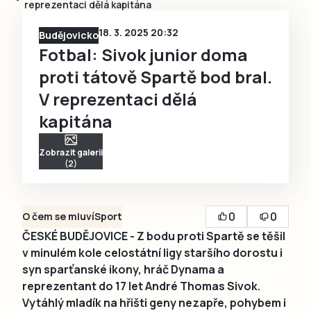
reprezentaci dělá kapitána
18. 3. 2025 20:32
Budějovicko
Fotbal: Sivok junior doma
proti tátově Spartě bod bral.
V reprezentaci dělá
kapitána
Zobrazit galerii
(2)
0
0
O čem se mluví
Sport
ČESKÉ BUDĚJOVICE - Z bodu proti Spartě se těšil
v minulém kole celostátní ligy staršího dorostu i
syn sparťanské ikony, hráč Dynama a
reprezentant do 17 let André Thomas Sivok.
Vytáhlý mladík na hřišti geny nezapře, pohybem i