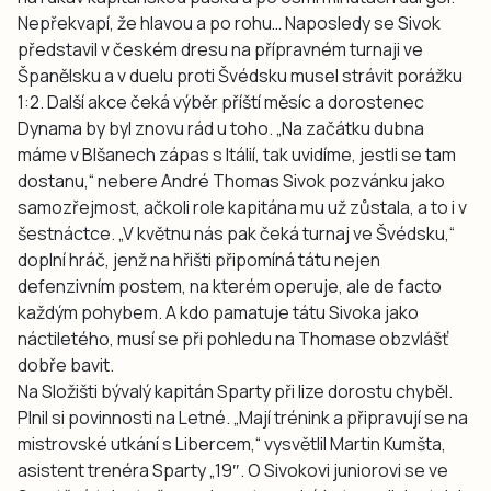
Nepřekvapí, že hlavou a po rohu… Naposledy se Sivok
představil v českém dresu na přípravném turnaji ve
Španělsku a v duelu proti Švédsku musel strávit porážku
1:2. Další akce čeká výběr příští měsíc a dorostenec
Dynama by byl znovu rád u toho. „Na začátku dubna
máme v Blšanech zápas s Itálií, tak uvidíme, jestli se tam
dostanu,“ nebere André Thomas Sivok pozvánku jako
samozřejmost, ačkoli role kapitána mu už zůstala, a to i v
šestnáctce. „V květnu nás pak čeká turnaj ve Švédsku,“
doplní hráč, jenž na hřišti připomíná tátu nejen
defenzivním postem, na kterém operuje, ale de facto
každým pohybem. A kdo pamatuje tátu Sivoka jako
náctiletého, musí se při pohledu na Thomase obzvlášť
dobře bavit.
Na Složišti bývalý kapitán Sparty při lize dorostu chyběl.
Plnil si povinnosti na Letné. „Mají trénink a připravují se na
mistrovské utkání s Libercem,“ vysvětlil Martin Kumšta,
asistent trenéra Sparty „19″. O Sivokovi juniorovi se ve