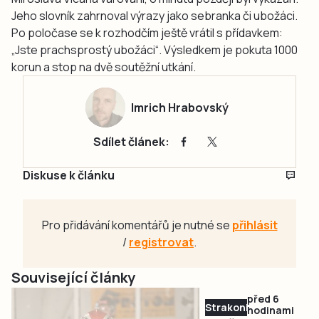
Jeho slovník zahrnoval výrazy jako sebranka či ubožáci.
Po poločase se k rozhodčím ještě vrátil s přídavkem:
„Jste prachsprostý ubožáci“. Výsledkem je pokuta 1000
korun a stop na dvě soutěžní utkání.
Imrich Hrabovský
Sdílet článek:
Diskuse k článku
Pro přidávání komentářů je nutné se
přihlásit
/
registrovat
.
Související články
před 6
Strakonicko
hodinami