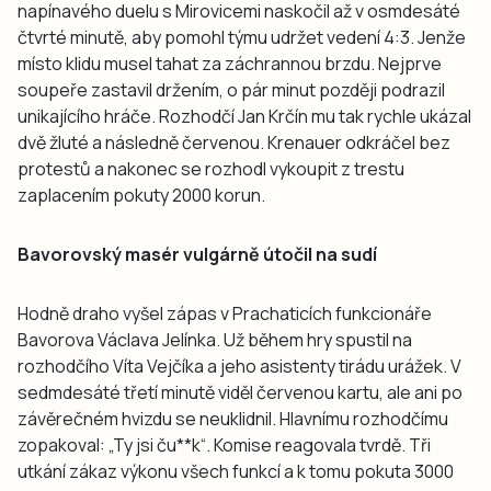
napínavého duelu s Mirovicemi naskočil až v osmdesáté
čtvrté minutě, aby pomohl týmu udržet vedení 4:3. Jenže
místo klidu musel tahat za záchrannou brzdu. Nejprve
soupeře zastavil držením, o pár minut později podrazil
unikajícího hráče. Rozhodčí Jan Krčín mu tak rychle ukázal
dvě žluté a následně červenou. Krenauer odkráčel bez
protestů a nakonec se rozhodl vykoupit z trestu
zaplacením pokuty 2000 korun.
Bavorovský masér vulgárně útočil na sudí
Hodně draho vyšel zápas v Prachaticích funkcionáře
Bavorova Václava Jelínka. Už během hry spustil na
rozhodčího Víta Vejčíka a jeho asistenty tirádu urážek. V
sedmdesáté třetí minutě viděl červenou kartu, ale ani po
závěrečném hvizdu se neuklidnil. Hlavnímu rozhodčímu
zopakoval: „Ty jsi ču**k“. Komise reagovala tvrdě. Tři
utkání zákaz výkonu všech funkcí a k tomu pokuta 3000