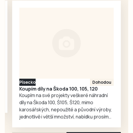
přípravnému
trávníku Dolní
kempu už 27.
Dvořiště, které
července a zdrží
nasadilo do
se až do 12. srpna.
prvního klání v
Pak absolvují
sezoně svou
přípravné zápasy
největší posilu –
v…
Pavla Nováka.
Šestatřicetiletý
obránce hrál ještě
loni druhou ligu za
Táborsko, kde už…
Písecko
Dohodou
Koupím díly na Škoda 100, 105, 120
Koupím na své projekty veškeré náhradní
díly na Škoda 100, Š105, Š120, mimo
karosářských, nepoužité a původní výroby,
jednotlivě i větší množství, nabídku prosím
pouze na e-mail: svorpi@seznam.cz.