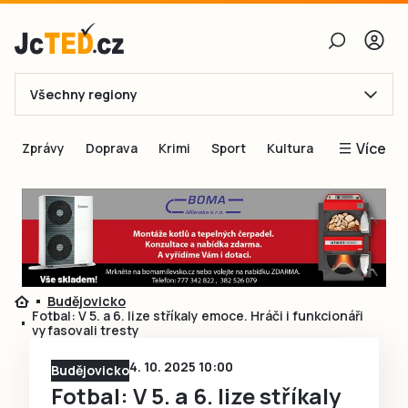
Všechny regiony
E-mail
Více
Zprávy
Doprava
Krimi
Sport
Kultura
Heslo
Blogy
Obnovit heslo
Inspirace
Čtenáři píší
Přihlásit se
Speciální přílohy
Budějovicko
Přihlásit se přes Facebook
Inzerce
Fotbal: V 5. a 6. lize stříkaly emoce. Hráči i funkcionáři
vyfasovali tresty
Ještě nemám účet, chci se
Registrovat
4. 10. 2025 10:00
Budějovicko
Fotbal: V 5. a 6. lize stříkaly