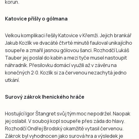
korun.
Katovice přišly o gólmana
Velkou komplikaci řešily Katovice v Křemži. Jejich brankář
Jakub Kozlík ve dvacáté čtvrté minutě fauloval unikajícího
soupeře a zmařil jasnou gólovou šanci. Rozhodčí Lukáš
Tauber jej poslal do kabin a mezi tyče musel nastoupit
náhradník. Přesilovku domácí využili až v závěru na
konečných 2:0. Kozlík si za červenou nezachytá jedno
utkání.
Surový zákrok lhenického hráče
Hostující Igor Štangret svůj tým moc nepodržel. Naopak
jej oslabil. V souboji kopl soupeře přes záda do hlavy.
Rozhodčí Ondřej Brodský okamžitě vytasil červenou.
Zákrok byl vyhodnocen jako surová hra a výsledek je