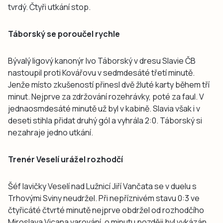
tvrdý. Čtyři utkání stop.
Táborský se poroučel rychle
Bývalý ligový kanonýr Ivo Táborský v dresu Slavie ČB
nastoupil proti Kovářovu v sedmdesáté třetí minutě.
Jenže místo zkušeností přinesl dvě žluté karty během tří
minut. Nejprve za zdržování rozehrávky, poté za faul. V
jednaosmdesáté minutě už byl v kabině. Slavia však i v
deseti stihla přidat druhý gól a vyhrála 2:0. Táborský si
nezahraje jedno utkání.
Trenér Veselí urážel rozhodčí
Šéf lavičky Veselí nad Lužnicí Jiří Vančata se v duelu s
Trhovými Sviny neudržel. Při nepříznivém stavu 0:3 ve
čtyřicáté čtvrté minutě nejprve obdržel od rozhodčího
Miroslava Vicana varování, o minutu později byl vykázán.