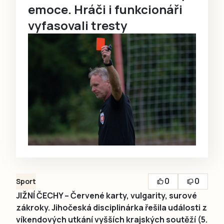
emoce. Hráči i funkcionáři
vyfasovali tresty
0
0
Sport
JIŽNÍ ČECHY – Červené karty, vulgarity, surové
zákroky. Jihočeská disciplinárka řešila události z
víkendových utkání vyšších krajských soutěží (5.