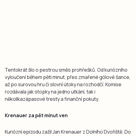
Tentokrát šlo o pestrou směs prohřešků. Od kuriózního
vyloučení během pěti minut, přes zmařené gólové šance,
až po surovou hru či slovní útoky na rozhodčí. Komise
rozdávala jak stopky na jedno utkání, tak i
několikazápasové tresty a finanční pokuty.
Krenauer za pět minut ven
Kuriózní epizodu zažil Jan Krenauer z Dolního Dvořiště. Do