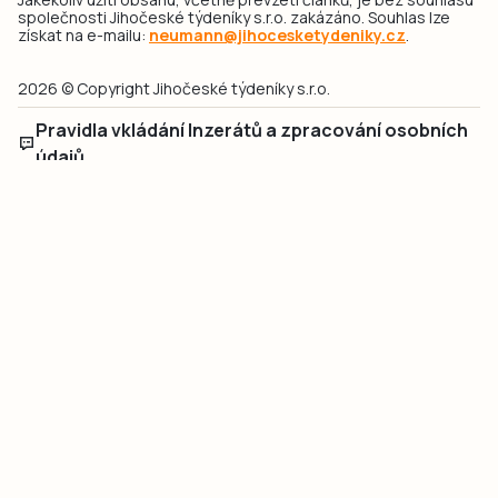
společnosti Jihočeské týdeníky s.r.o. zakázáno. Souhlas lze
získat na e-mailu:
neumann@jihocesketydeniky.cz
.
2026 © Copyright Jihočeské týdeníky s.r.o.
Pravidla vkládání Inzerátů a zpracování osobních
údajů
Pravidla vkládání příspěvků
Hlavním cílem projektu „Nový vizuál webových stránek pro Jihočeské
týdeníky s.r.o." je optimalizace vizuálního stylu stávající značky a
modernizace grafického designu webu
jcted.cz
. Akcentována je funkčnost
uživatelského rozhraní webu, aby se stal moderním a přehledným zdrojem
důležitých a ověřených informací pro veřejnost. Projekt má zvýšit efektivitu a
zabezpečení poskytovaných služeb.
Projekt byl spolufinancován Evropskou unií z nástroje NextGenerationEU.