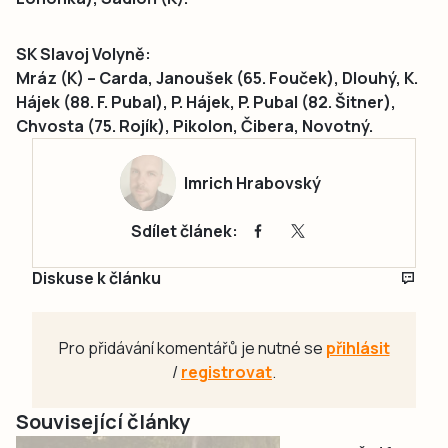
SK Slavoj Volyně:
Mráz (K) – Carda, Janoušek (65. Fouček), Dlouhý, K.
Hájek (88. F. Pubal), P. Hájek, P. Pubal (82. Šitner),
Chvosta (75. Rojík), Pikolon, Čibera, Novotný.
Imrich Hrabovský
Sdílet článek:
Diskuse k článku
Pro přidávání komentářů je nutné se
přihlásit
/
registrovat
.
Související články