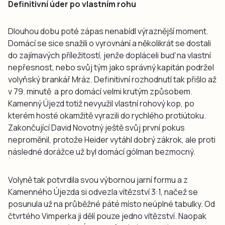
Definitivní úder po vlastním rohu
Dlouhou dobu poté zápas nenabídl výraznější moment.
Domácí se sice snažili o vyrovnání a několikrát se dostali
do zajímavých příležitostí, jenže dopláceli buď na vlastní
nepřesnost, nebo svůj tým jako správný kapitán podržel
volyňský brankář Mráz. Definitivní rozhodnutí tak přišlo až
v 79. minutě a pro domácí velmi krutým způsobem.
Kamenný Újezd totiž nevyužil vlastní rohový kop, po
kterém hosté okamžitě vyrazili do rychlého protiútoku.
Zakončující David Novotný ještě svůj první pokus
neproměnil, protože Heider vytáhl dobrý zákrok, ale proti
následné dorážce už byl domácí gólman bezmocný.
Volyně tak potvrdila svou výbornou jarní formu a z
Kamenného Újezda si odvezla vítězství 3:1, načež se
posunula už na průběžné páté místo neúplné tabulky. Od
čtvrtého Vimperka ji dělí pouze jedno vítězství. Naopak