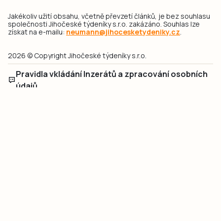
Jakékoliv užití obsahu, včetně převzetí článků, je bez souhlasu
společnosti Jihočeské týdeníky s.r.o. zakázáno. Souhlas lze
získat na e-mailu:
neumann@jihocesketydeniky.cz
.
2026 © Copyright Jihočeské týdeníky s.r.o.
Pravidla vkládání Inzerátů a zpracování osobních
údajů
Pravidla vkládání příspěvků
Hlavním cílem projektu „Nový vizuál webových stránek pro Jihočeské
týdeníky s.r.o." je optimalizace vizuálního stylu stávající značky a
modernizace grafického designu webu
jcted.cz
. Akcentována je funkčnost
uživatelského rozhraní webu, aby se stal moderním a přehledným zdrojem
důležitých a ověřených informací pro veřejnost. Projekt má zvýšit efektivitu a
zabezpečení poskytovaných služeb.
Projekt byl spolufinancován Evropskou unií z nástroje NextGenerationEU.