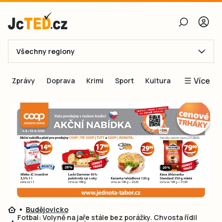
Všechny regiony
E-mail
Více
Zprávy
Doprava
Krimi
Sport
Kultura
Heslo
Blogy
Obnovit heslo
Inspirace
Čtenáři píší
Přihlásit se
Speciální přílohy
Přihlásit se přes Facebook
Inzerce
Ještě nemám účet, chci se
Registrovat
Budějovicko
Fotbal: Volyně na jaře stále bez porážky. Chvosta řídil