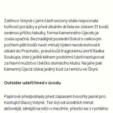
Zatímco Volyně v jarní části sezony stále nepoznala
hořkost porážky a před utkáním držela se ziskem 31 bodů
sedmou příčku tabulky, forma Kamenného Újezdu je
zcela opačná. Beznadějně poslední Sokol s celkovým
počtem pěti bodů navíc minulý týden neodcestoval k
utkání do Prachatic, právě kvůli tragickému úmrtí Radka
Soukupa, který ještě během podzimní části nastupoval
za hlavní mužstvo i béčko domácího klubu. Na jaře pak
Kamenný Újezd získal jediný bod za remízu ve Čkyni.
Outsider udeřil hned v úvodu
Papírové předpoklady před zápasem hovořily jasně pro
hostující Slavoj Volyně. Ten byl od úvodních minut
aktivnější, silnější na míči i v mezihře, přesto se z rychlého