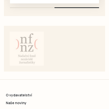
pouze na e-mail: svorpi@seznam.cz.
O vydavatelství
Naše noviny