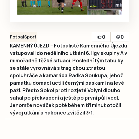
0
0
Fotbal
Sport
KAMENNÝ ÚJEZD – Fotbalisté Kamenného Újezdu
vstupovali do nedělního utkání 6. ligy skupiny A v
mimořádně těžké situaci. Poslední tým tabulky
se stále vyrovnává s tragickou ztrátou
spoluhráče a kamaráda Radka Soukupa, jehož
památku domácí uctili černými páskami na levé
paži. Přesto Sokol proti rozjeté Volyni dlouho
sahal po překvapení a ještě po první půli vedl.
Jenomže nováček poté během tří minut otočil
vývoj utkání a nakonec zvítězil 3:1.