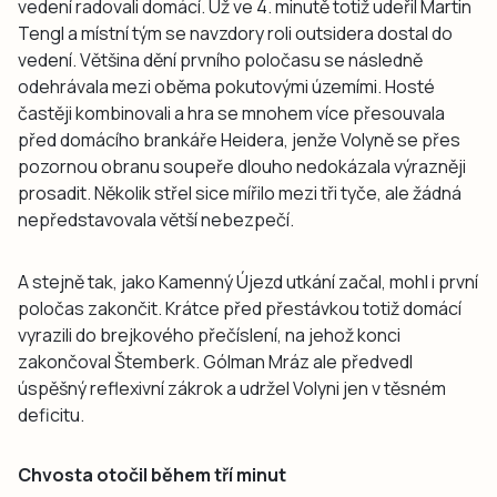
vedení radovali domácí. Už ve 4. minutě totiž udeřil Martin
Tengl a místní tým se navzdory roli outsidera dostal do
vedení. Většina dění prvního poločasu se následně
odehrávala mezi oběma pokutovými územími. Hosté
častěji kombinovali a hra se mnohem více přesouvala
před domácího brankáře Heidera, jenže Volyně se přes
pozornou obranu soupeře dlouho nedokázala výrazněji
prosadit. Několik střel sice mířilo mezi tři tyče, ale žádná
nepředstavovala větší nebezpečí.
A stejně tak, jako Kamenný Újezd utkání začal, mohl i první
poločas zakončit. Krátce před přestávkou totiž domácí
vyrazili do brejkového přečíslení, na jehož konci
zakončoval Štemberk. Gólman Mráz ale předvedl
úspěšný reflexivní zákrok a udržel Volyni jen v těsném
deficitu.
Chvosta otočil během tří minut