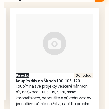
v rámci přípravy na
Budějovice,
hokejovou sezonu
vyfasoval od
2026–27.
Etické komise
Budějovický Motor
FAČR flastr v…
dnes prvoligový
Tábor rozstřílel
jasně 4:0, když za
vítězstvím vykročil
razantním
nástupem a
dvěma góly v první
minutě zápasu.
Oba týmy
Písecko
Dohodou
nastoupily v
Koupím díly na Škoda 100, 105, 120
kombinovaných
Koupím na své projekty veškeré náhradní
sestavách,
díly na Škoda 100, Š105, Š120, mimo
protože Tábor
karosářských, nepoužité a původní výroby,
včera sehrál…
jednotlivě i větší množství, nabídku prosím