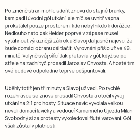
Po změně stran mohlo udeřit znovu do stejné branky,
kam padl i úvodní gól utkání, ale míč se uvnitř vápna
prokutálel pouze prostorem, kde nebyl nikdo k dorážce.
Nedlouho nato pak Heider poprvé v zápase musel
vytáhnout výraznější zákrok a Slavoj dal jasně najevo, že
bude domácí obranu dál tlačit. Vyrovnání přišlo už ve 49.
minutě. Volyně svůj sílící tlak přetavila v gól, když se po
střele na zadní tyč prosadil Jaroslav Chvosta. A hosté tím
své bodové odpoledne teprve odšpuntovali.
Uběhly totiž jen tři minuty a Slavoj už vedl. Po rychlé
rozehrávce se znovu prosadil Chvosta a otočil vývoj
utkání na 2:1 pro hosty. Situace navíc vyvolala velkou
nevoli domácí lavičky a vedoucí Kamenného Újezda Milan
Svobodný si za protesty vykoledoval žluté varování. Gól
však zůstal v platnosti.