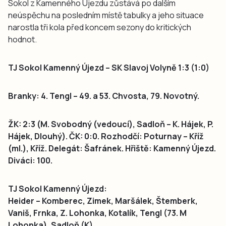
Sokol z Kamenného Újezdu zůstává po dalším
neúspěchu na posledním místě tabulky a jeho situace
narostla tři kola před koncem sezony do kritických
hodnot.
TJ Sokol Kamenný Újezd – SK Slavoj Volyně 1:3 (1:0)
Branky: 4. Tengl – 49. a 53. Chvosta, 79. Novotný.
ŽK: 2:3 (M. Svobodný (vedoucí), Sadloň – K. Hájek, P.
Hájek, Dlouhý). ČK: 0:0. Rozhodčí: Poturnay – Kříž
(ml.), Kříž. Delegát: Šafránek. Hřiště: Kamenný Újezd.
Diváci: 100.
TJ Sokol Kamenný Újezd:
Heider – Komberec, Zimek, Maršálek, Štemberk,
Vaniš, Frnka, Z. Lohonka, Kotalík, Tengl (73. M
Lohonka), Sadloň (K).