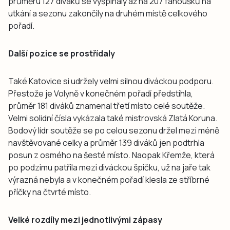
průměru 127 diváků se vyšplhaly až na 207 fanoušků na
utkání a sezonu zakončily na druhém místě celkového
pořadí.
Další pozice se prostřídaly
Také Katovice si udržely velmi silnou diváckou podporu.
Přestože je Volyně v konečném pořadí předstihla,
průměr 181 diváků znamenal třetí místo celé soutěže.
Velmi solidní čísla vykázala také mistrovská Zlatá Koruna.
Bodový lídr soutěže se po celou sezonu držel mezi méně
navštěvované celky a průměr 139 diváků jen podtrhla
posun z osmého na šesté místo. Naopak Křemže, která
po podzimu patřila mezi diváckou špičku, už na jaře tak
výrazná nebyla a v konečném pořadí klesla ze stříbrné
příčky na čtvrté místo.
Velké rozdíly mezi jednotlivými zápasy