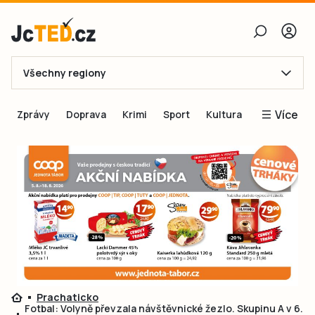
Všechny regiony
E-mail
Více
Zprávy
Doprava
Krimi
Sport
Kultura
Heslo
Blogy
Obnovit heslo
Inspirace
Čtenáři píší
Přihlásit se
Speciální přílohy
Přihlásit se přes Facebook
Inzerce
Ještě nemám účet, chci se
Registrovat
Prachaticko
Fotbal: Volyně převzala návštěvnické žezlo. Skupinu A v 6.