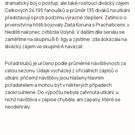
dramatický boj o postup, ale také rostoucí divácký zájem.
Celkových 24 195 fanoušků a průměr 135 diváků na utkání
představují oproti podzimu výrazné zlepšení. Zatímco o
prvenství na hřišti bojovaly Zlatá Koruna s Prachaticemi, v
hledišti nakonec zvítězila Volyně. V dalším díle seriálu se
zaměříme na skupinu B 6. ligy a zjistíme, zda dokázala na
divácký zájem ve skupině A navázat.
Pořadí klubů je určeno podle průměrné návštěvnosti za
celou sezonu. Údaje vycházejí z oficiálních zápisů o
utkání, přičemž návštěvy jsou hlášeny hlavním
pořadatelem a mohou být v některých případech
zaokrouhlené. Do výpočtu nebyla zahrnuta utkání, u
nichž návštěva v zápise chyběla, ani zápasy, které se
neodehrály.