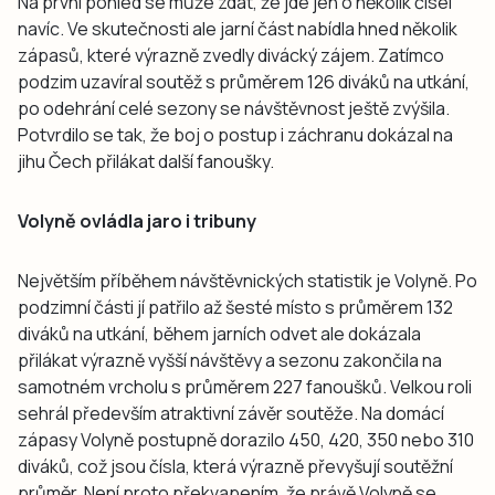
Na první pohled se může zdát, že jde jen o několik čísel
navíc. Ve skutečnosti ale jarní část nabídla hned několik
zápasů, které výrazně zvedly divácký zájem. Zatímco
podzim uzavíral soutěž s průměrem 126 diváků na utkání,
po odehrání celé sezony se návštěvnost ještě zvýšila.
Potvrdilo se tak, že boj o postup i záchranu dokázal na
jihu Čech přilákat další fanoušky.
Volyně ovládla jaro i tribuny
Největším příběhem návštěvnických statistik je Volyně. Po
podzimní části jí patřilo až šesté místo s průměrem 132
diváků na utkání, během jarních odvet ale dokázala
přilákat výrazně vyšší návštěvy a sezonu zakončila na
samotném vrcholu s průměrem 227 fanoušků. Velkou roli
sehrál především atraktivní závěr soutěže. Na domácí
zápasy Volyně postupně dorazilo 450, 420, 350 nebo 310
diváků, což jsou čísla, která výrazně převyšují soutěžní
průměr. Není proto překvapením, že právě Volyně se