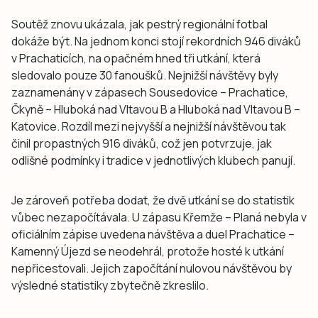
Soutěž znovu ukázala, jak pestrý regionální fotbal
dokáže být. Na jednom konci stojí rekordních 946 diváků
v Prachaticích, na opačném hned tři utkání, která
sledovalo pouze 30 fanoušků. Nejnižší návštěvy byly
zaznamenány v zápasech Sousedovice – Prachatice,
Čkyně – Hluboká nad Vltavou B a Hluboká nad Vltavou B –
Katovice. Rozdíl mezi nejvyšší a nejnižší návštěvou tak
činil propastných 916 diváků, což jen potvrzuje, jak
odlišné podmínky i tradice v jednotlivých klubech panují.
Je zároveň potřeba dodat, že dvě utkání se do statistik
vůbec nezapočítávala. U zápasu Křemže – Planá nebyla v
oficiálním zápise uvedena návštěva a duel Prachatice –
Kamenný Újezd se neodehrál, protože hosté k utkání
nepřicestovali. Jejich započítání nulovou návštěvou by
výsledné statistiky zbytečně zkreslilo.