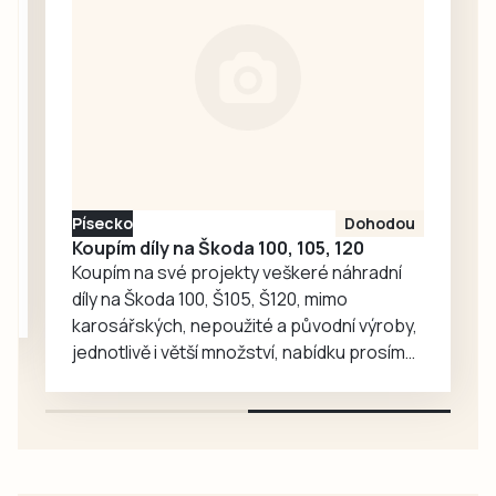
Tábor rozstřílel
jasně 4:0, když za
vítězstvím vykročil
razantním
nástupem a
dvěma góly v první
minutě zápasu.
Oba týmy
Písecko
Dohodou
nastoupily v
Koupím díly na Škoda 100, 105, 120
kombinovaných
Koupím na své projekty veškeré náhradní
sestavách,
díly na Škoda 100, Š105, Š120, mimo
protože Tábor
karosářských, nepoužité a původní výroby,
včera sehrál…
jednotlivě i větší množství, nabídku prosím
pouze na e-mail: svorpi@seznam.cz.