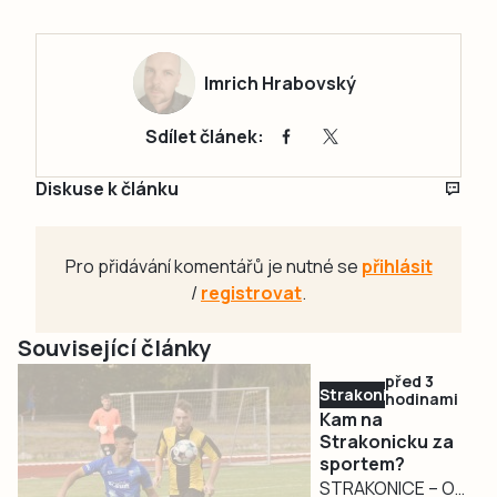
Imrich Hrabovský
Sdílet článek:
Diskuse k článku
Pro přidávání komentářů je nutné se
přihlásit
/
registrovat
.
Související články
před 3
Strakonicko
hodinami
Kam na
Strakonicku za
sportem?
STRAKONICE – O