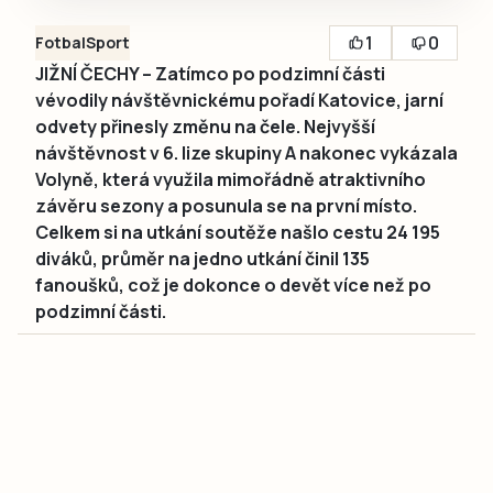
1
0
Fotbal
Sport
JIŽNÍ ČECHY – Zatímco po podzimní části
vévodily návštěvnickému pořadí Katovice, jarní
odvety přinesly změnu na čele. Nejvyšší
návštěvnost v 6. lize skupiny A nakonec vykázala
Volyně, která využila mimořádně atraktivního
závěru sezony a posunula se na první místo.
Celkem si na utkání soutěže našlo cestu 24 195
diváků, průměr na jedno utkání činil 135
fanoušků, což je dokonce o devět více než po
podzimní části.