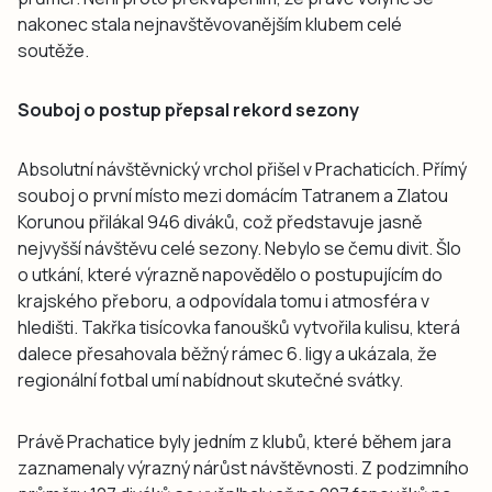
nakonec stala nejnavštěvovanějším klubem celé
soutěže.
Souboj o postup přepsal rekord sezony
Absolutní návštěvnický vrchol přišel v Prachaticích. Přímý
souboj o první místo mezi domácím Tatranem a Zlatou
Korunou přilákal 946 diváků, což představuje jasně
nejvyšší návštěvu celé sezony. Nebylo se čemu divit. Šlo
o utkání, které výrazně napovědělo o postupujícím do
krajského přeboru, a odpovídala tomu i atmosféra v
hledišti. Takřka tisícovka fanoušků vytvořila kulisu, která
dalece přesahovala běžný rámec 6. ligy a ukázala, že
regionální fotbal umí nabídnout skutečné svátky.
Právě Prachatice byly jedním z klubů, které během jara
zaznamenaly výrazný nárůst návštěvnosti. Z podzimního