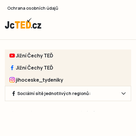
Ochrana osobních údajů
Jižní Čechy TEĎ
Jižní Čechy TEĎ
jihoceske_tydeniky
Sociální sítě jednotlivých regionů:
Jakékoliv užití obsahu, včetně převzetí článků, je bez souhlasu
společnosti Jihočeské týdeníky s.r.o. zakázáno. Souhlas lze
získat na e-mailu:
neumann@jihocesketydeniky.cz
.