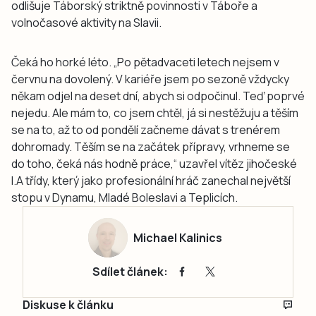
odlišuje Táborský striktně povinnosti v Táboře a
volnočasové aktivity na Slavii.
Čeká ho horké léto. „Po pětadvaceti letech nejsem v
červnu na dovolený. V kariéře jsem po sezoně vždycky
někam odjel na deset dní, abych si odpočinul. Teď poprvé
nejedu. Ale mám to, co jsem chtěl, já si nestěžuju a těším
se na to, až to od pondělí začneme dávat s trenérem
dohromady. Těším se na začátek přípravy, vrhneme se
do toho, čeká nás hodně práce,“ uzavřel vítěz jihočeské
I.A třídy, který jako profesionální hráč zanechal největší
stopu v Dynamu, Mladé Boleslavi a Teplicích.
Michael Kalinics
Sdílet článek:
Diskuse k článku