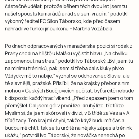
částečně udělat, protože během těch dvou let jsem tu
našel spoustu kamarádů a rád se sem vracím,“ podotkl
výkonný ředitel FC Silon Táborsko, kde před časem
nahradil ve funkci jinou ikonu – Martina Vozábala.
Po dnech odpracovaných v manažerské pozici si rodák z
Prahy chodí na hřiště u Maláku vyčistit hlavu. „Na chvilku
zapomenout na stres,“ podotkl Ivo Táborský. „Byl jsem tu
na minimu tréninků, pak jsem si třeba dal s kluky pivko.
Vždycky mě to nabije,“ vyznal se odchovanec Slavie, ale
té slavnější, pražské. Přislíbil, že na krajský přebor s ním
mohou v Českých Budějovicích počítat, byť určitě nebude
k dispozici každý hrací víkend. „Před zápasem jsem o tom
přemýšlel. Dal jsem gól v první lize, druhý lize, třetí lize…
Myslím si, že jsem skóroval i v divizi, v B třídě za Ves a v A
třídě tady. Ten kraj mi chybí, takže když budu mít čas a
budou mě chtít, tak se tu určitě na nějaký zápas a trénink
ukážu,“ potvrdil Ivo Táborský, že nováčka nenechá po