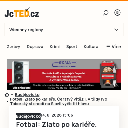
Všechny regiony
E-mail
Více
Zprávy
Doprava
Krimi
Sport
Kultura
Heslo
Blogy
Obnovit heslo
Inspirace
Čtenáři píší
Přihlásit se
Speciální přílohy
Budějovicko
Přihlásit se přes Facebook
Inzerce
Fotbal: Zlato po kariéře. Čerstvý vítěz I. A třídy Ivo
Táborský si chodí na Slavii vyčistit hlavu
Ještě nemám účet, chci se
Registrovat
14. 6. 2026 15:06
Budějovicko
Fotbal: Zlato po kariéře.