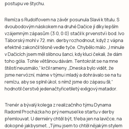
postupu ve štychu.
Remíza s Rudolfovem na závěr posunula Slavii k titulu. S
dvoubodovým náskokem na druhé Dačice jí díky lepším
vzájemným zápasům (3:0, 0:0) stačil k prvenství i bod. Ivo
Táborský mohl v 72. min. derby rozhodnout, když z vápna
efektně zakončil těsně vedle tyče. Chybělo málo. „I minule
v Dačicích jsem měl slibnou šanci, kdy kluci čekali, že dám
toho góla. Tohle většinou dávám. Tentokrát se na mne
štěstí neusmálo,“ krčil rameny. „Dneska bylo vidět, že
jsme nervózní, máme v týmu i mladý a dohrávalo se na tu
remízu, aby se splnil úkol, s nímž jsme do zápasu šli,“
hodnotil čerstvě jedenačtyřicetiletý exligový matador.
Trenér a bývalý kolega z realizačního týmu Dynama
Radomil Procházka ho prý nemusel ke startu v derby
přemlouvat. U derniéry chtěl být, třeba jen na lavičce, na
dokopné jakbysmet. „Týmu jsem to chtěl nějakým stylem