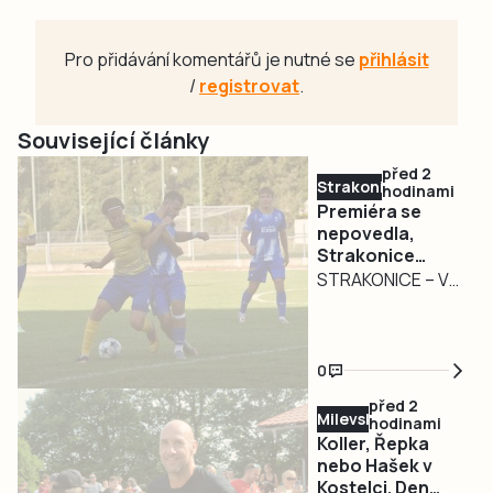
Pro přidávání komentářů je nutné se
přihlásit
/
registrovat
.
Související články
před 2
Strakonicko
hodinami
Premiéra se
nepovedla,
Strakonice
podlehly
STRAKONICE – V
Doubravce
přípravném
období, včetně
MOL Cupu, poznali
0
strakoničtí
před 2
fotbalisté pouze
Milevsko
hodinami
vítězství. Premiéra
Koller, Řepka
v divizi, kam se
nebo Hašek v
Kostelci. Den
vrátili po dlouhých