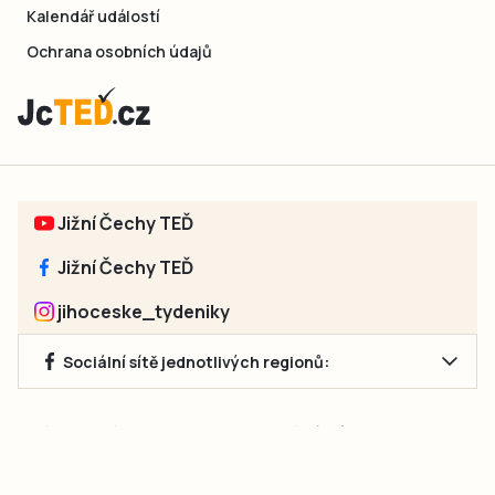
Kalendář událostí
Ochrana osobních údajů
Jižní Čechy TEĎ
Jižní Čechy TEĎ
jihoceske_tydeniky
Sociální sítě jednotlivých regionů:
Jakékoliv užití obsahu, včetně převzetí článků, je bez souhlasu
společnosti Jihočeské týdeníky s.r.o. zakázáno. Souhlas lze
získat na e-mailu:
neumann@jihocesketydeniky.cz
.