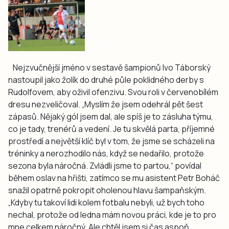
Nejzvučnější jméno v sestavě šampionů Ivo Táborský
nastoupil jako žolík do druhé půle poklidného derby s
Rudolfovem, aby oživil ofenzivu. Svou roli v červenobílém
dresu nezveličoval. „Myslím že jsem odehrál pět šest
zápasů. Nějaký gól jsem dal, ale spíš je to zásluha týmu,
co je tady, trenérů a vedení. Je tu skvělá parta, příjemné
prostředí a největší klíč byl v tom, že jsme se scházeli na
tréninky a nerozhodilo nás, když se nedařilo, protože
sezona byla náročná. Zvládli jsme to partou,“ povídal
během oslav na hřišti, zatímco se mu asistent Petr Boháč
snažil opatrně pokropit oholenou hlavu šampaňským.
„Kdyby tu takoví lidi kolem fotbalu nebyli, už bych toho
nechal, protože od ledna mám novou práci, kde je to pro
mne celkem náročný. Ale chtěl jsem si čas aspoň