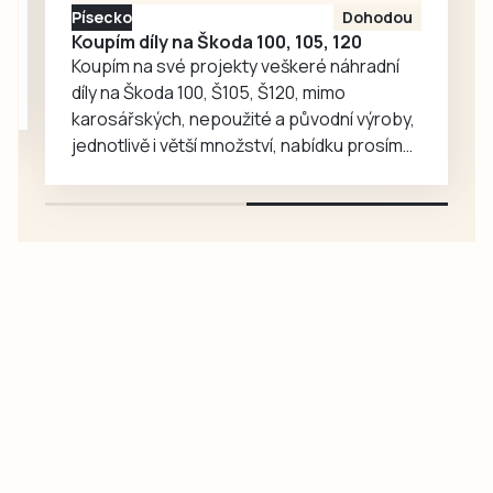
Písecko
Dohodou
Tomáši Vencovi z
Koupím díly na Škoda 100, 105, 120
LTC Humpolec….
Koupím na své projekty veškeré náhradní
díly na Škoda 100, Š105, Š120, mimo
karosářských, nepoužité a původní výroby,
jednotlivě i větší množství, nabídku prosím
pouze na e-mail: svorpi@seznam.cz.