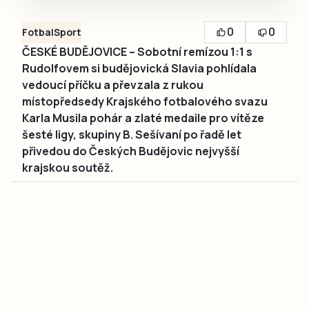
0
0
Fotbal
Sport
ČESKÉ BUDĚJOVICE – Sobotní remízou 1:1 s
Rudolfovem si budějovická Slavia pohlídala
vedoucí příčku a převzala z rukou
místopředsedy Krajského fotbalového svazu
Karla Musila pohár a zlaté medaile pro vítěze
šesté ligy, skupiny B. Sešívaní po řadě let
přivedou do Českých Budějovic nejvyšší
krajskou soutěž.