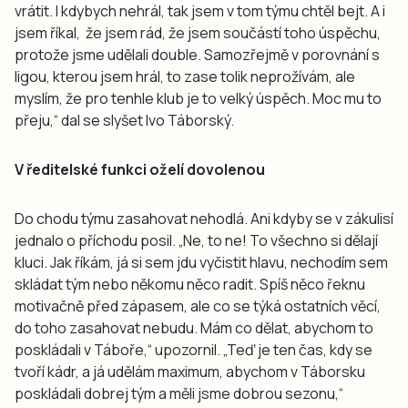
vrátit. I kdybych nehrál, tak jsem v tom týmu chtěl bejt. A i
jsem říkal, že jsem rád, že jsem součástí toho úspěchu,
protože jsme udělali double. Samozřejmě v porovnání s
ligou, kterou jsem hrál, to zase tolik neprožívám, ale
myslím, že pro tenhle klub je to velký úspěch. Moc mu to
přeju,“ dal se slyšet Ivo Táborský.
V ředitelské funkci oželí dovolenou
Do chodu týmu zasahovat nehodlá. Ani kdyby se v zákulisí
jednalo o příchodu posil. „Ne, to ne! To všechno si dělají
kluci. Jak říkám, já si sem jdu vyčistit hlavu, nechodím sem
skládat tým nebo někomu něco radit. Spíš něco řeknu
motivačně před zápasem, ale co se týká ostatních věcí,
do toho zasahovat nebudu. Mám co dělat, abychom to
poskládali v Táboře,“ upozornil. „Teď je ten čas, kdy se
tvoří kádr, a já udělám maximum, abychom v Táborsku
poskládali dobrej tým a měli jsme dobrou sezonu,“