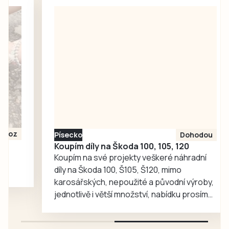
nic. Redakce
proto oslovila
Správu železnic
se žádostí o
vysvětlení.
Ředitelka odboru
komunikace Nela
Friebová
odpověděla.
Písecko
Dohodou
Koupím díly na Škoda 100, 105, 120
Koupím na své projekty veškeré náhradní
díly na Škoda 100, Š105, Š120, mimo
karosářských, nepoužité a původní výroby,
jednotlivě i větší množství, nabídku prosím
pouze na e-mail: svorpi@seznam.cz.