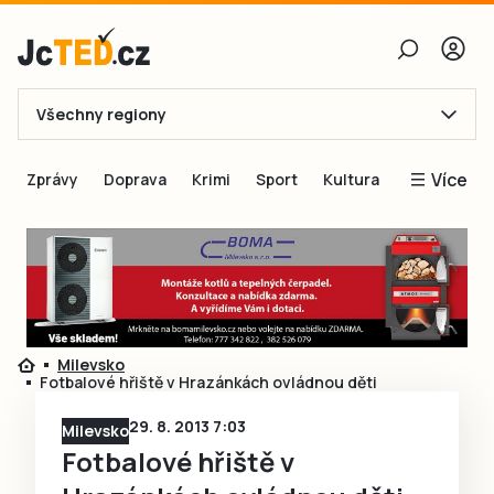
Všechny regiony
E-mail
Více
Zprávy
Doprava
Krimi
Sport
Kultura
Heslo
Blogy
Obnovit heslo
Inspirace
Čtenáři píší
Přihlásit se
Speciální přílohy
Milevsko
Přihlásit se přes Facebook
Inzerce
Fotbalové hřiště v Hrazánkách ovládnou děti
Ještě nemám účet, chci se
Registrovat
29. 8. 2013 7:03
Milevsko
Fotbalové hřiště v