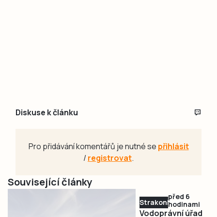
Diskuse k článku
Pro přidávání komentářů je nutné se
přihlásit
/
registrovat
.
Související články
před 6
Strakonicko
hodinami
Vodoprávní úřad