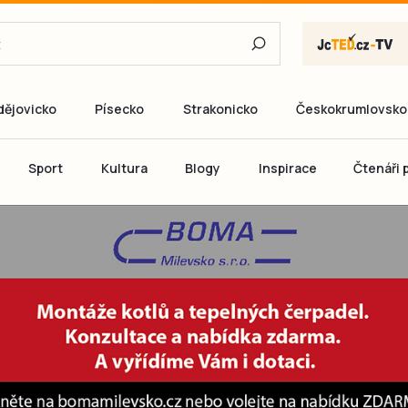
dějovicko
Písecko
Strakonicko
Českokrumlovsko
E-mail
Sport
Kultura
Blogy
Inspirace
Čtenáři p
Heslo
P
Přihlás
Ještě nemám ú