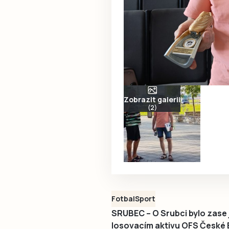
Zobrazit galerii
(2)
Fotbal
Sport
SRUBEC – O Srubci bylo zase 
losovacím aktivu OFS České 