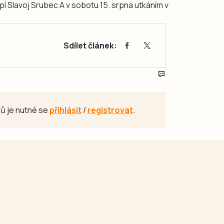
pí Slavoj Srubec A v sobotu 15. srpna utkáním v
Sdílet článek:
ů je nutné se
přihlásit
/
registrovat
.