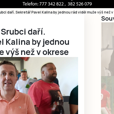
ubci daří. Sekretář Pavel Kalina by jednou rád viděl muže výš než 
Souv
 Srubci daří.
l Kalina by jednou
e výš než v okrese