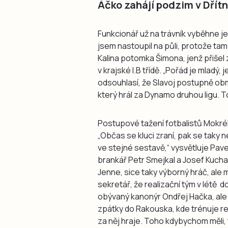
Áčko zahájí podzim v Dřítn
Funkcionář už na trávník vyběhne j
jsem nastoupil na půli, protože tam 
Kalina potomka Šimona, jenž přiše
v krajské I.B třídě. „Pořád je mladý
odsouhlasí, že Slavoj postupně ob
který hrál za Dynamo druhou ligu. To
Postupové tažení fotbalistů Mokrého
„Občas se kluci zraní, pak se taky 
ve stejné sestavě,“ vysvětluje Pavel
brankář Petr Smejkal a Josef Kucha
Jenne, sice taky výborný hráč, ale
sekretář, že realizační tým v létě
obývaný kanonýr Ondřej Hačka, ale 
zpátky do Rakouska, kde trénuje re
za něj hraje. Toho kdybychom měli, 