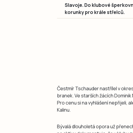
Slavoje. Do klubové šperkovn
korunky pro krále střelců.
Čestmír Tschauder nastřílel v okr
branek. Ve starších žácích Dominik 
Pro cenu si na vyhlášení nepřijeli, a
Kalinu.
Bývalá dlouholetá opora už přenecha