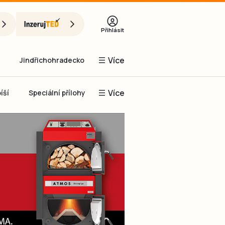
Přihlásit
Více
Jindřichohradecko
Více
íší
Speciální přílohy
Prachaticko
Inzerce
Obnovit heslo
řihlásit se
it se přes Facebook
čet, chci se
Registrovat