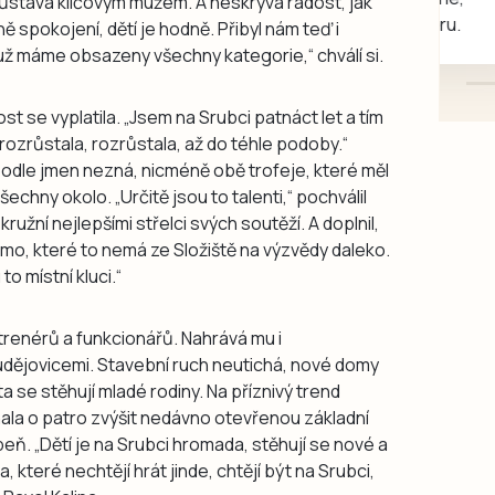
zůstává klíčovým mužem. A neskrývá radost, jak
mazlivé, ihned k odběru.
spokojení, dětí je hodně. Přibyl nám teď i
 už máme obsazeny všechny kategorie,“ chválí si.
vost se vyplatila. „Jsem na Srubci patnáct let a tím
rozrůstala, rozrůstala, až do téhle podoby.“
 podle jmen nezná, nicméně obě trofeje, které měl
echny okolo. „Určitě jsou to talenti,“ pochválil
ružní nejlepšími střelci svých soutěží. A doplnil,
mo, které to nemá ze Složiště na výzvědy daleko.
to místní kluci.“
 trenérů a funkcionářů. Nahrává mu i
udějovicemi. Stavební ruch neutichá, nové domy
a se stěhují mladé rodiny. Na příznivý trend
ala o patro zvýšit nedávno otevřenou základní
upeň. „Dětí je na Srubci hromada, stěhují se nové a
a, které nechtějí hrát jinde, chtějí být na Srubci,