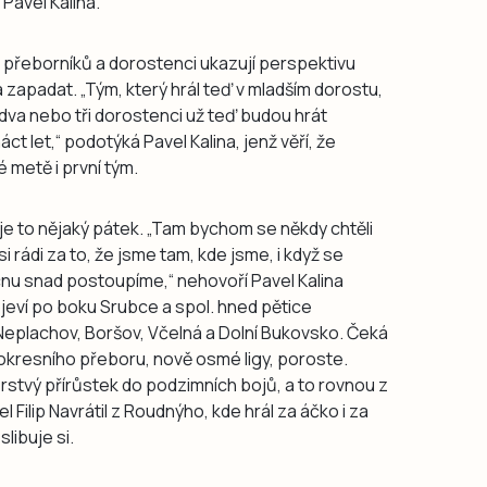
 Pavel Kalina.
ch přeborníků a dorostenci ukazují perspektivu
zapadat. „Tým, který hrál teď v mladším dorostu,
 dva nebo tři dorostenci už teď budou hrát
áct let,“ podotýká Pavel Kalina, jenž věří, že
 metě i první tým.
už je to nějaký pátek. „Tam bychom se někdy chtěli
 rádi za to, že jsme tam, kde jsme, i když se
ucnu snad postoupíme,“ nehovoří Pavel Kalina
objeví po boku Srubce a spol. hned pětice
 Neplachov, Boršov, Včelná a Dolní Bukovsko. Čeká
 okresního přeboru, nově osmé ligy, poroste.
rstvý přírůstek do podzimních bojů, a to rovnou z
 Filip Navrátil z Roudnýho, kde hrál za áčko i za
slibuje si.