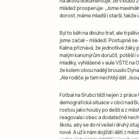
na aktivu dokumentuje, že v klubu 
mládež prosperuje: „Jsme maximálně 
dorost, máme mladší i starší, takže
Byl to běh na dlouho trať, ale trpěli
jsme začali – mládeží. Postupně se 
Kalina přiznává, že jednotlivé žáky
malým kanonýrům doručit, potěší i vš
mladíky, vyhlášené v aule VŠTE na Ok
že kolem obou nadějí brousilo Dyna
„Ale rodiče je tam nechtějí dát. Jsou 
Fotbal na Srubci těží nejen z práce
demografická situace v obci nad B
rostou jako houby po dešti a z měst
reagovala i obec a dodatečně nech
školu, aby se do ní vešel i druhý st
nové. A už k nám dojíždí i děti z měst