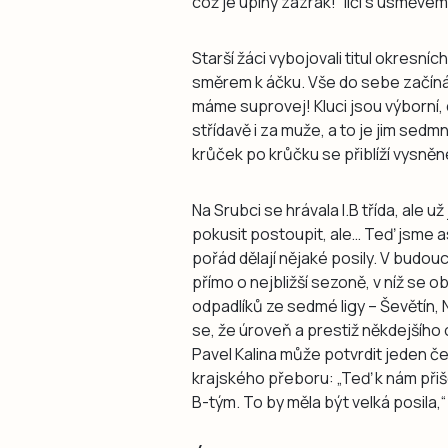
což je úplný zázrak!“ líčí s úsměvem
Starší žáci vybojovali titul okresní
směrem k áčku. Vše do sebe začíná 
máme suprovej! Kluci jsou výborní,
střídavě i za muže, a to je jim sedmn
krůček po krůčku se přiblíží vysněné
Na Srubci se hrávala I.B třída, ale 
pokusit postoupit, ale… Teď jsme asi
pořád dělají nějaké posily. V budo
přímo o nejbližší sezoně, v níž se 
odpadlíků ze sedmé ligy – Ševětín,
se, že úroveň a prestiž někdejšího
Pavel Kalina může potvrdit jeden če
krajského přeboru: „Teď k nám přišel
B-tým. To by měla být velká posila,“ 