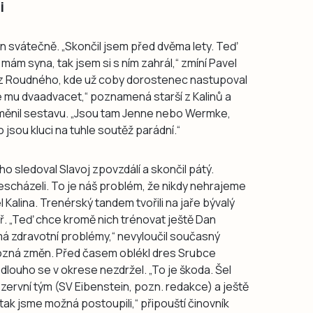
i
en svátečně. „Skončil jsem před dvěma lety. Teď
mám syna, tak jsem si s ním zahrál,“ zmíní Pavel
l z Roudného, kde už coby dorostenec nastupoval
, je mu dvaadvacet,“ poznamená starší z Kalinů a
měnil sestavu. „Jsou tam Jenne nebo Wermke,
 jsou kluci na tuhle soutěž parádní.“
 sledoval Slavoj zpovzdálí a skončil pátý.
nescházeli. To je náš problém, že nikdy nehrajeme
 Kalina. Trenérský tandem tvořili na jaře bývalý
ř. „Teď chce kromě nich trénovat ještě Dan
 má zdravotní problémy,“ nevyloučil současný
 dozná změn. Před časem oblékl dres Srubce
dlouho se v okrese nezdržel. „To je škoda. Šel
zervní tým (SV Eibenstein, pozn. redakce) a ještě
tak jsme možná postoupili,“ připouští činovník